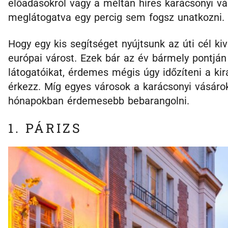
előadásokról vagy a méltán híres karácsonyi vás
meglátogatva egy percig sem fogsz unatkozni.
Hogy egy kis segítséget nyújtsunk az úti cél k
európai várost. Ezek bár az év bármely pontjá
látogatóikat, érdemes mégis úgy időzíteni a kir
érkezz. Míg egyes városok a karácsonyi vásáro
hónapokban érdemesebb bebarangolni.
1. PÁRIZS