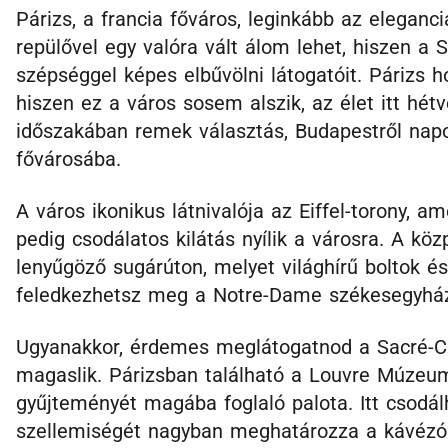
Párizs, a francia főváros, leginkább az eleganci
repülővel egy valóra vált álom lehet, hiszen a 
szépséggel képes elbűvölni látogatóit. Párizs h
hiszen ez a város sosem alszik, az élet itt hé
időszakában remek választás, Budapestről napo
fővárosába.
A város ikonikus látnivalója az Eiffel-torony, a
pedig csodálatos kilátás nyílik a városra. A kö
lenyűgöző sugárúton, melyet világhírű boltok 
feledkezhetsz meg a Notre-Dame székesegyházr
Ugyanakkor, érdemes meglátogatnod a Sacré-C
magaslik. Párizsban található a Louvre Múzeum
gyűjteményét magába foglaló palota. Itt csodál
szellemiségét nagyban meghatározza a kávézók 