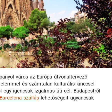
 spanyol város az Európa útvonaltervező
nelemmel és számtalan kulturális kinccsel
 egy igencsak izgalmas úti cél. Budapestről
Barcelona szállás
lehetőségeit ugyancsak