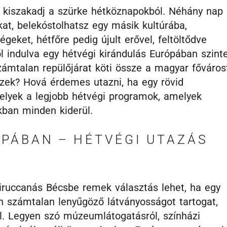
y kiszakadj a szürke hétköznapokból. Néhány nap
kat, belekóstolhatsz egy másik kultúrába,
eket, hétfőre pedig újult erővel, feltöltődve
ől indulva egy hétvégi kirándulás Európában szint
ámtalan repülőjárat köti össze a magyar főváros
ezek? Hová érdemes utazni, ha egy rövid
elyek a legjobb hétvégi programok, amelyek
kban minden kiderül.
PÁBAN – HÉTVÉGI UTAZÁS
iruccanás Bécsbe remek választás lehet, ha egy
n számtalan lenyűgöző látványosságot tartogat,
. Legyen szó múzeumlátogatásról, színházi