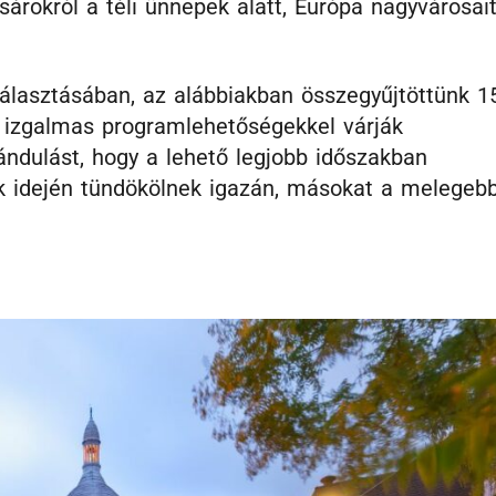
árokról a téli ünnepek alatt, Európa nagyvárosai
iválasztásában, az alábbiakban összegyűjtöttünk 1
n izgalmas programlehetőségekkel várják
ándulást, hogy a lehető legjobb időszakban
k idején tündökölnek igazán, másokat a melegeb