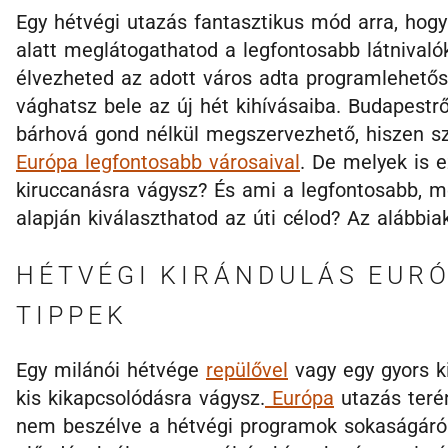
Egy hétvégi utazás fantasztikus mód arra, hog
alatt meglátogathatod a legfontosabb látnivaló
élvezheted az adott város adta programlehetőség
vághatsz bele az új hét kihívásaiba. Budapestr
bárhová gond nélkül megszervezhető, hiszen sz
Európa legfontosabb városaival
. De melyek is 
kiruccanásra vágysz? És ami a legfontosabb, m
alapján kiválaszthatod az úti célod? Az alábbia
HÉTVÉGI KIRÁNDULÁS EURÓ
TIPPEK
Egy milánói hétvége
repülővel
vagy egy gyors k
kis kikapcsolódásra vágysz.
Európa
utazás teré
nem beszélve a hétvégi programok sokaságáról