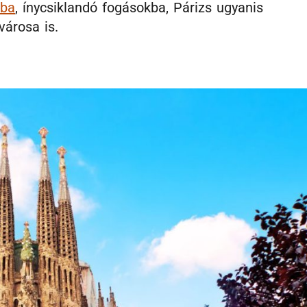
kba
, ínycsiklandó fogásokba, Párizs ugyanis
városa is.