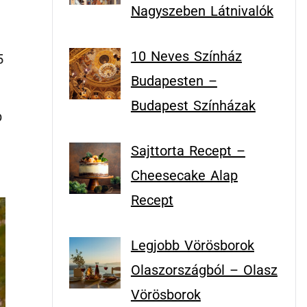
t
Nagyszeben Látnivalók
10 Neves Színház
5
Budapesten –
Budapest Színházak
b
Sajttorta Recept –
Cheesecake Alap
Recept
Legjobb Vörösborok
Olaszországból – Olasz
Vörösborok