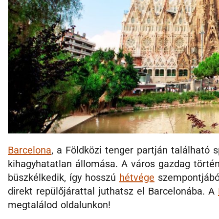
Barcelona
, a Földközi tenger partján található
kihagyhatatlan állomása. A város gazdag törté
büszkélkedik, így hosszú
hétvége
szempontjából
direkt repülőjárattal juthatsz el Barcelonába. A
megtalálod oldalunkon!