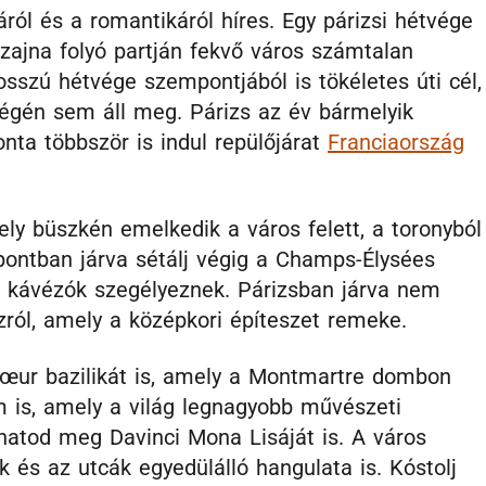
áról és a romantikáról híres. Egy párizsi hétvége
Szajna folyó partján fekvő város számtalan
osszú hétvége szempontjából is tökéletes úti cél,
tvégén sem áll meg. Párizs az év bármelyik
nta többször is indul repülőjárat
Franciaország
mely büszkén emelkedik a város felett, a toronyból
zpontban járva sétálj végig a Champs-Élysées
és kávézók szegélyeznek. Párizsban járva nem
ól, amely a középkori építeszet remeke.
œur bazilikát is, amely a Montmartre dombon
 is, amely a világ legnagyobb művészeti
hatod meg Davinci Mona Lisáját is. A város
és az utcák egyedülálló hangulata is. Kóstolj