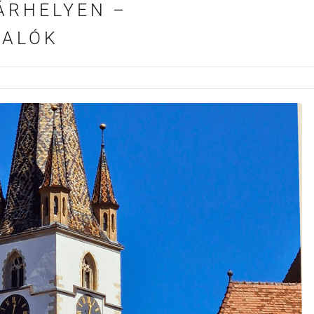
ÁRHELYEN –
VALÓK