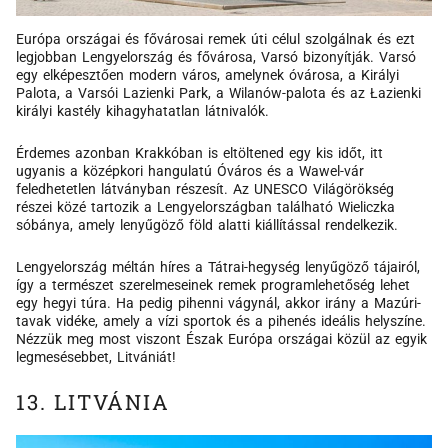
Európa országai és fővárosai remek úti célul szolgálnak és ezt
legjobban Lengyelország és fővárosa, Varsó bizonyítják. Varsó
egy elképesztően modern város, amelynek óvárosa, a Királyi
Palota, a Varsói Lazienki Park, a Wilanów-palota és az Łazienki
királyi kastély kihagyhatatlan látnivalók.
Érdemes azonban Krakkóban is eltöltened egy kis időt, itt
ugyanis a középkori hangulatú Óváros és a Wawel-vár
feledhetetlen látványban részesít. Az UNESCO Világörökség
részei közé tartozik a Lengyelországban található Wieliczka
sóbánya, amely lenyűgöző föld alatti kiállítással rendelkezik.
Lengyelország méltán híres a Tátrai-hegység lenyűgöző tájairól,
így a természet szerelmeseinek remek programlehetőség lehet
egy hegyi túra. Ha pedig pihenni vágynál, akkor irány a Mazúri-
tavak vidéke, amely a vízi sportok és a pihenés ideális helyszíne.
Nézzük meg most viszont Észak Európa országai közül az egyik
legmesésebbet, Litvániát!
13. LITVÁNIA