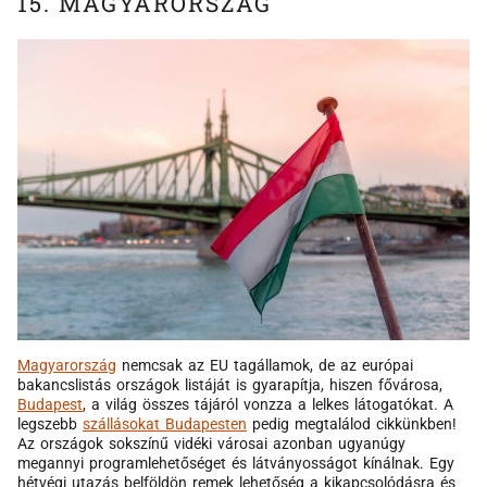
15. MAGYARORSZÁG
Magyarország
nemcsak az EU tagállamok, de az európai
bakancslistás országok listáját is gyarapítja, hiszen fővárosa,
Budapest
, a világ összes tájáról vonzza a lelkes látogatókat. A
legszebb
szállásokat Budapesten
pedig megtalálod cikkünkben!
Az országok sokszínű vidéki városai azonban ugyanúgy
megannyi programlehetőséget és látványosságot kínálnak. Egy
hétvégi utazás belföldön remek lehetőség a kikapcsolódásra és