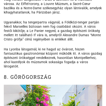
városa. Az Eiffel-torony, a Louvre Múzeum, a Sacré-Cœur
bazilika és a Notre-Dame székesegyház olyan látnivalók, amelyek
kihagyhatatlanok, ha Párizsban jársz.
Ugyanakkor, ha tengerpartra vágynál, a Földközi-tenger partján
fekvő Marseilles biztosan nem fog csalódást okozni. A város
festői kikötője, a Le Panier negyed, a gazdag építészeti örökség
mellett itt található If vára is, amelyről Alexandre Dumas “Monte
Cristo grófja” című regényében is emléket állít.
Ha Lyonba látogatnál, ki ne hagyd az óvárost, hiszen
fantasztikus gasztronómiai központ működik itt. A város gazdag
építészeti örökséggel rendelkeznek, hasonlóan Montpellierhez,
ahol kastélyok és múzeumok sokasága fogadja a város
látogatóit.
8. GÖRÖGORSZÁG