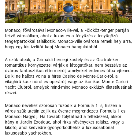
Monaco, fővárosával Monaco-Ville-vel, a Földközi-tenger partján
fekvő városállam, ahol a luxus és a fényűzés a lenyűgöző
tengerpartokkal találkozik. Monaco-Ville óvárosa remek hely arra,
hogy egy kis ízelítőt kapj Monaco hangulatából.
A szűk utcák, a Grimaldi hercegi kastély és az Osztrák-kert
romantikus környezettel várják a látogatókat, nem beszélve az
óváros fantasztikus éttermeiről, amelyeket érdemes útba ejtened.
De ki ne hallott volna a híres Casino de Monte-Carlo-ról, a
világhírű kaszinóról és operáról, vagy az ikonikus Monte Carlo-i
Yacht Clubról, amelyek mind-mind Monaco exklúzív életstílusának
részei.
Monaco nevéhez szorosan fűződik a Formula 1 is, hiszen a
város szűk utcáin zajlik az évente megrendezett Formula 1-es
Monacói Nagydíj. Ha tovább folytatnád a felfedezést, akkor
irány a Jardin Exotique, ahol ritka növényeket találsz, vagy a
kikötő, ahol kedvedre gyönyörködhetsz a luxusosabbnál
luxusosabb yachtokban.