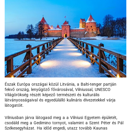
Észak Európa országai közül Litvánia, a Balti-tenger partján
fekvő ország, lenyűgöző fővárosával, Vilniussal, UNESCO
Világörökség részét képező természeti és kulturális
látványosságaival és egyedülálló kulináris élvezetekkel várja
látogatóit.
Vilniusban járva látogasd meg a a Vilniusi Egyetem épületét,
csodáld meg a Gedimino tornyot, valamint a Szent Péter és Pál
Székesegyházat. Ha időd engedi, utazz tovább Kaunas