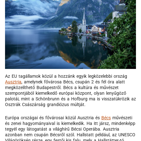
Az EU tagállamok közül a hozzánk egyik legközelebbi ország
Ausztria
, amelynek fővárosa Bécs, csupán 2 és fél óra alatt
megközelíthető Budapestről. Bécs a kultúra és művészet
szempontjából kiemelkedő európai központ, olyan lenyűgöző
palotái, mint a Schönbrunn és a Hofburg ma is visszatükrözik az
Osztrák Császárság grandiózus múltját.
Európa országai és fővárosai közül Ausztria és
Bécs
művészeti
és zenei hagyományaival is kiemelkedik. Ha itt jársz, mindenképp
tegyél egy látogatást a világhírű Bécsi Operába. Ausztria
azonban nem csupán Bécsről szól. Hallstatt például, az UNESCO
Világörökség része, egy festői kis falu, mely a Hallstätter-tó