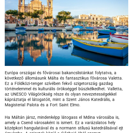
Európa országai és fővárosai bakancslistánkat folytatva, a
következő állomásunk Málta és fantasztikus fővárosa Valetta.
Ez a Földközi-tenger szívében fekvő szigetország gazdag
történelemmel és kulturális örökséggel büszkélkedhet. Valletta,
az UNESCO Világörökség része és olyan nevezetességekkel
kápráztatja el látogatóit, mint a Szent János Katedrális, a
Magisterial Palota és a Fort Saint Elmo.
Ha Máltán jársz, mindenképp látogass el Mdina városába is,
amely a Csend városaként is ismert. Ez a varázslatos hely
középkori hangulatával és a normann stílusú katedrálisával ejt