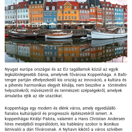
Nyugat európa országai és az EU tagállamok közül az egyik
legkülönlegesebb Dánia, amelynek fővárosa Koppenhága. A Balti-
tenger partján elhelyezkedő kis ország az innováció, a kultúra és
a pihenés harmonikus elegyét kínálja, nem beszélve a történelmi
helyszínekről, művészetről és természeti szépségekről, amelyek
ámulatba ejtik az ide utazókat.
Koppenhága egy modern és élénk város, amely egyedülálló
fiatalos kultúrájáról és progresszív építészetéről ismert. A
koppenhágai Királyi Palota, valamint a Hans Christian Andersen
híres meséjéből inspirálódott, kis hableány szobor is ikonikus
látnivalói a dán fővárosnak. A Nyhavn kikötő a város szívében