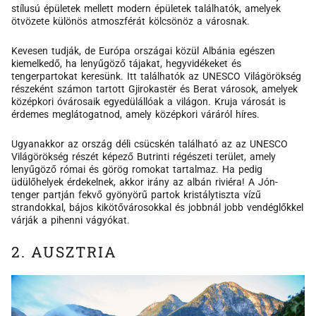
stílusú épületek mellett modern épületek találhatók, amelyek
ötvözete különös atmoszférát kölcsönöz a városnak.
Kevesen tudják, de Európa országai közül Albánia egészen
kiemelkedő, ha lenyűgöző tájakat, hegyvidékeket és
tengerpartokat keresünk. Itt találhatók az UNESCO Világörökség
részeként számon tartott Gjirokastër és Berat városok, amelyek
középkori óvárosaik egyedülállóak a világon. Kruja városát is
érdemes meglátogatnod, amely középkori váráról híres.
Ugyanakkor az ország déli csücskén található az az UNESCO
Világörökség részét képező Butrinti régészeti terület, amely
lenyűgöző római és görög romokat tartalmaz. Ha pedig
üdülőhelyek érdekelnek, akkor irány az albán riviéra! A Jón-
tenger partján fekvő gyönyörű partok kristálytiszta vízű
strandokkal, bájos kikötővárosokkal és jobbnál jobb vendéglőkkel
várják a pihenni vágyókat.
2. AUSZTRIA