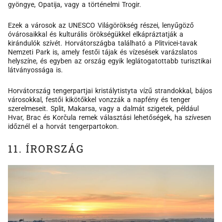
gyöngye, Opatija, vagy a történelmi Trogir.
Ezek a városok az UNESCO Világörökség részei, lenyűgöző
óvárosaikkal és kulturális örökségükkel elkápráztatják a
kirándulók szívét. Horvátországba található a Plitvicei-tavak
Nemzeti Park is, amely festői tájak és vízesések varázslatos
helyszíne, és egyben az ország egyik leglátogatottabb turisztikai
látványossága is.
Horvátország tengerpartjai kristálytistyta vízű strandokkal, bájos
városokkal, festői kikötőkkel vonzzák a napfény és tenger
szerelmeseit. Split, Makarsa, vagy a dalmát szigetek, például
Hvar, Brac és Korčula remek választási lehetőségek, ha szívesen
időznél el a horvát tengerpartokon.
11. ÍRORSZÁG