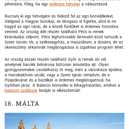
pihenésre, főleg, ha egy
wellness hétvége
a választásod.
Ruccanj ki egy hétvégére és fedezd fel az egri borvidékeket,
ízlelgesd a magyar borokat, és látogass el Egerbe, ahol ki ne
hagyd az egri várat, de a közeli fürdőket is érdemes fontolóra
venned. Az ország déli részén található Pécs is remek
kirándulási célpont. Pécs legfontosabb látnivalói közé tartozik a
Szent István tér, a székesegyház, a maúzóleum, a dzsámi, de az
ókeresztény sírkamrák meglátogatása is izgalmas program lehet.
Az ország északi részén találhatő Győr is remek úti cél,
amelynek barokk belvárosa biztosan ámulatba ejt. Olyan
gyöngyszemeket csodálhatsz itt meg, mint a városháza épülete,
a macskaköves utcák, vagy a Szent Ignác templom, de a
Püspökvárat és a bazilikát is érdemes meglátogatnod, ha
Győrben jársz. A Balaton környéke is kihagyhatatlan, amihez a
balatoni szállások
listáját is elkészítettük!
16. MÁLTA