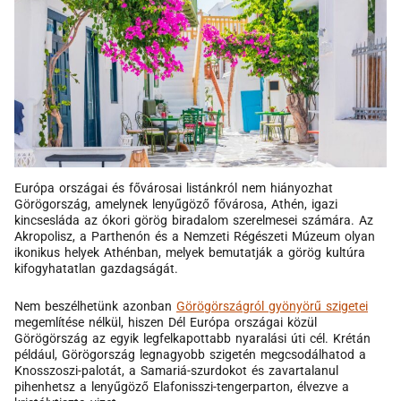
Európa országai és fővárosai listánkról nem hiányozhat
Görögország, amelynek lenyűgöző fővárosa, Athén, igazi
kincsesláda az ókori görög biradalom szerelmesei számára. Az
Akropolisz, a Parthenón és a Nemzeti Régészeti Múzeum olyan
ikonikus helyek Athénban, melyek bemutatják a görög kultúra
kifogyhatatlan gazdagságát.
Nem beszélhetünk azonban
Görögörszágról gyönyörű szigetei
megemlítése nélkül, hiszen Dél Európa országai közül
Görögörszág az egyik legfelkapottabb nyaralási úti cél. Krétán
például, Görögország legnagyobb szigetén megcsodálhatod a
Knosszoszi-palotát, a Samariá-szurdokot és zavartalanul
pihenhetsz a lenyűgöző Elafonisszi-tengerparton, élvezve a