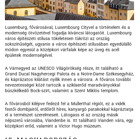
Luxemburg, fővárosával, Luxembourg Cityvel a történelem és a
modernség ötvözetével fogadja kíváncsi látogatóit. Luxembourg
város építészeti stílusa tökéletesen tükrözi az ország
sokszínűségét, ugyanis a város építészeti stílusában egyedülálló
módon egyesül a középkori várfalak képe az üveg és acél
épületek modernségével.
A Várnegyed az UNESCO Világörökség része, itt található a
Grand Ducal Nagyhercegi Palota és a Notre-Dame Székesegyház,
és káprázatos kilátást nyílik innen a városra. A főváros további
nevezetességei közé tartozik a sziklaerőd maradványokkal
büszkélkedő Bock-szirt, valamint a Szent Miklós templom.
A fővárosból kilépve fedezd fel a Mullerthal régiót, ez a vidék
festői dombjairól, erdőiről híres, kanyargó patakokkal kápráztatja
el a természet szerelmeseit. Látogass el az ország másik
népszerű városába, Viandenbe is. Itt található Vianden vára, egy
középkori erőd, valamint a Victor Hugo múzeum.