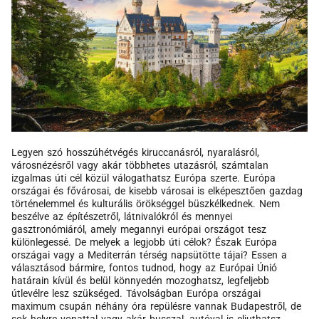
Legyen szó hosszúhétvégés kiruccanásról, nyaralásról,
városnézésről vagy akár többhetes utazásról, számtalan
izgalmas úti cél közül válogathatsz Európa szerte. Európa
országai és fővárosai, de kisebb városai is elképesztően gazdag
történelemmel és kulturális örökséggel büszkélkednek. Nem
beszélve az építészetről, látnivalókról és mennyei
gasztronómiáról, amely megannyi európai országot tesz
különlegessé. De melyek a legjobb úti célok? Észak Európa
országai vagy a Mediterrán térség napsütötte tájai? Essen a
választásod bármire, fontos tudnod, hogy az Európai Únió
határain kívül és belül könnyedén mozoghatsz, legfeljebb
útlevélre lesz szükséged. Távolságban Európa országai
maximum csupán néhány óra repülésre vannak Budapestről, de
sok helyre vonattal vagy akár busszal, autóval is eljuthatsz.