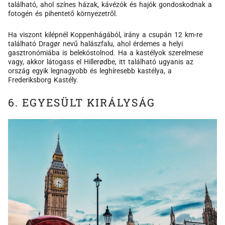
található, ahol színes házak, kávézók és hajók gondoskodnak a
fotogén és pihentető környezetről.
Ha viszont kilépnél Koppenhágából, irány a csupán 12 km-re
található Dragør nevű halászfalu, ahol érdemes a helyi
gasztronómiába is belekóstolnod. Ha a kastélyok szerelmese
vagy, akkor látogass el Hillerødbe, itt található ugyanis az
ország egyik legnagyobb és leghíresebb kastélya, a
Frederiksborg Kastély.
6. EGYESÜLT KIRÁLYSÁG