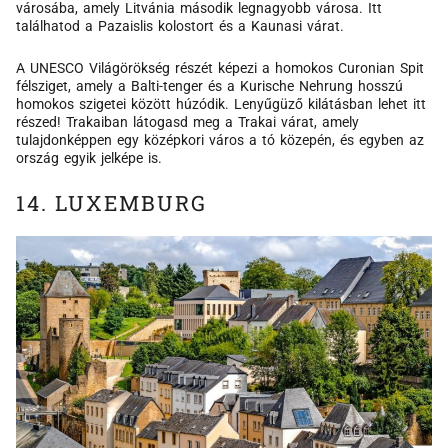
városába, amely Litvánia második legnagyobb városa. Itt
találhatod a Pazaislis kolostort és a Kaunasi várat.
A UNESCO Világörökség részét képezi a homokos Curonian Spit
félsziget, amely a Balti-tenger és a Kurische Nehrung hosszú
homokos szigetei között húzódik. Lenyűgüző kilátásban lehet itt
részed! Trakaiban látogasd meg a Trakai várat, amely
tulajdonképpen egy középkori város a tó közepén, és egyben az
ország egyik jelképe is.
14. LUXEMBURG