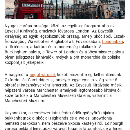
Nyugat európa országai közül az egyik leglátogatottabb az
Egyesül Királyság, amelynek fővárosa London. Az Egyesült
Királyság az egyik legsokszínűbb ország, amely Skóciából, Észak-
Írországból, Walesből és Angliából áll. Fővárosában,
Londonban
,
a történelem, a kultúra és a modernség találkozik. A
Buckingham-palota, a Tower of London és a Westminster-palota
olyan jellegzetes látnivalók, melyek a brit monarchia és politika
központjait jelképezik.
A nagymúltú
angol városok
között viszont meg kell említenünk
Oxfordot és Cambridget is, amelyek egyetemei a világ vezető
oktatási intézményeiként ismertek. Az Egyesült Királyság másik
népszerű városa Manchester, amelynek legfontosabb látnivalói
közé tartozik a Manchesteri Művészeti Galéria, valamint a
Manchesteri Múzeum.
Ugyanakkor, a természet iránt érdeklődők gyönyörű tájakra
bukkanhatnak a skóciai Highlands és a walesi Snowdonia
nemzeti parkokban, nem beszélve Skócia kastélyairól. Edinburgh
városa például lenyűgöző várával fogadja látogatóit, de a híres