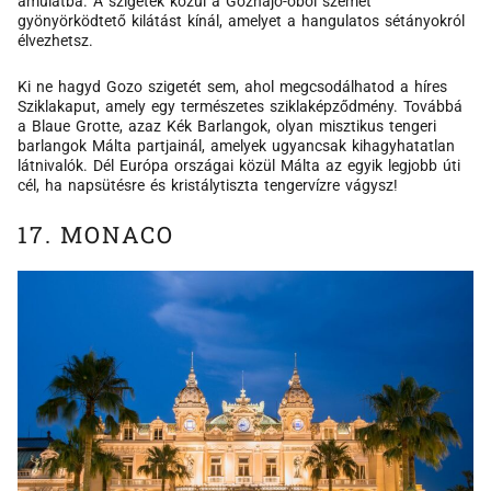
ámulatba. A szigetek közül a Gőzhajó-öböl szemet
gyönyörködtető kilátást kínál, amelyet a hangulatos sétányokról
élvezhetsz.
Ki ne hagyd Gozo szigetét sem, ahol megcsodálhatod a híres
Sziklakaput, amely egy természetes sziklaképződmény. Továbbá
a Blaue Grotte, azaz Kék Barlangok, olyan misztikus tengeri
barlangok Málta partjainál, amelyek ugyancsak kihagyhatatlan
látnivalók. Dél Európa országai közül Málta az egyik legjobb úti
cél, ha napsütésre és kristálytiszta tengervízre vágysz!
17. MONACO