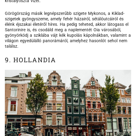
kristálytiszta vizet.
Görögörszág másik legnépszerűbb szigete Mykonos, a Kiklad-
szigetek gyöngyszeme, amely fehér házairól, sétálóutcáiról és
élénk éjszakai életéről híres. Ha pedig teheted, akkor látogass el
Santorinire is, és csodáld meg a naplementét Oia városából,
gyönyörködj a sziklába vájt kék kupolás kápolnákban, valamint a
világon egyedülálló panorámáról, amelyhez hasonlót sehol nem
találsz.
9. HOLLANDIA