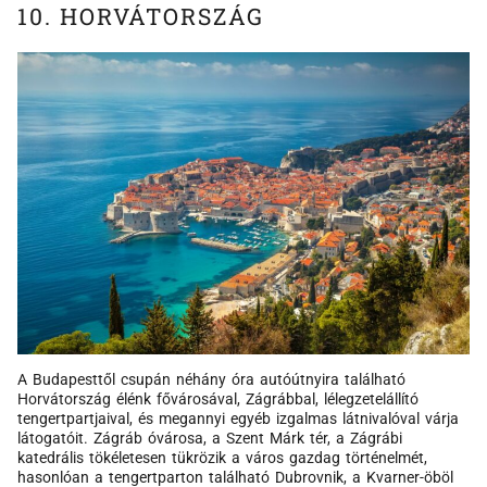
10. HORVÁTORSZÁG
A Budapesttől csupán néhány óra autóútnyira található
Horvátország élénk fővárosával, Zágrábbal, lélegzetelállító
tengertpartjaival, és megannyi egyéb izgalmas látnivalóval várja
látogatóit. Zágráb óvárosa, a Szent Márk tér, a Zágrábi
katedrális tökéletesen tükrözik a város gazdag történelmét,
hasonlóan a tengertparton található Dubrovnik, a Kvarner-öböl