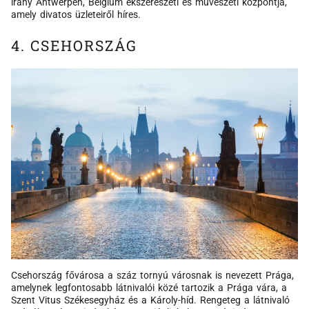
irány Antwerpen, Belgium ékszerészeti és művészeti központja,
amely divatos üzleteiről híres.
4. CSEHORSZÁG
Csehország fővárosa a száz tornyú városnak is nevezett Prága,
amelynek legfontosabb látnivalói közé tartozik a Prága vára, a
Szent Vitus Székesegyház és a Károly-híd. Rengeteg a látnivaló