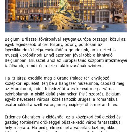
Belgium, Brüsszel fővárosával, Nyugat-Európa országai közül az
egyik legédesebb úticél. Bizony, bizony, pontosan az
ínycsiklandozó belga csokoládéra gondolunk, amit neked is
muszáj kipróbálnod! Ennél azonban jóval több a látnivaló
Belgiumban. Brüsszel, ahol az Európai Unió központi intézményei
találhatók, a múlt és a jelen találkozásának színtere.
Ha itt jársz, csodáld meg a Grand Palace tér lenyűgöző
középkori épületeit, térj be a hangszer múzeumba, csodáld meg
az Atomiumot, indulj felfedezőútra és keresd meg a város
szimbólumát, a pisilő kisfiú (Manneken Pis ) szobrát. Belgium
egyéb nevezetes városai közé tartozik Bruges, a romantikus
csatornákkal átszelt város, amely csipkéjéről is méltán híres.
Érdemes Ghentben is elidőznöd, ez a középkori épületekkel és
gazdag történelmi örökséggel büszkélkedő város fantasztikus
hely a sétára. Ha pedig elmerülnél a vásárlási lázban, akkor