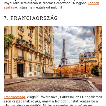
Royal Mile sétálóutcán is érdemes elidőznöd. A legjobb
London
szállások
listáját is megtalálod nálunk!
7. FRANCIAORSZÁG
Franciaország
, világhírű fővárosával, Párizzsal, az EU tagállamok
azon országának egyike, amely a legtöbb turistát vonzza be a
világ minden szegletéből. Párizs a szerelem és a művészet