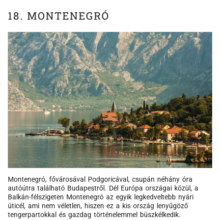
18. MONTENEGRÓ
Montenegró, fővárosával Podgoricával, csupán néhány óra
autóútra található Budapestről. Dél Európa országai közül, a
Balkán-félszigeten Montenegró az egyik legkedveltebb nyári
úticél, ami nem véletlen, hiszen ez a kis ország lenyűgöző
tengerpartokkal és gazdag történelemmel büszkélkedik.