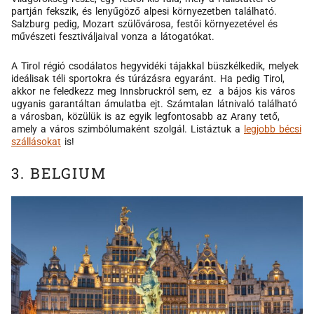
partján fekszik, és lenyűgöző alpesi környezetben található.
Salzburg pedig, Mozart szülővárosa, festői környezetével és
művészeti fesztiváljaival vonza a látogatókat.
A Tirol régió csodálatos hegyvidéki tájakkal büszkélkedik, melyek
ideálisak téli sportokra és túrázásra egyaránt. Ha pedig Tirol,
akkor ne feledkezz meg Innsbruckról sem, ez a bájos kis város
ugyanis garantáltan ámulatba ejt. Számtalan látnivaló található
a városban, közülük is az egyik legfontosabb az Arany tető,
amely a város szimbólumaként szolgál. Listáztuk a
legjobb bécsi
szállásokat
is!
3. BELGIUM