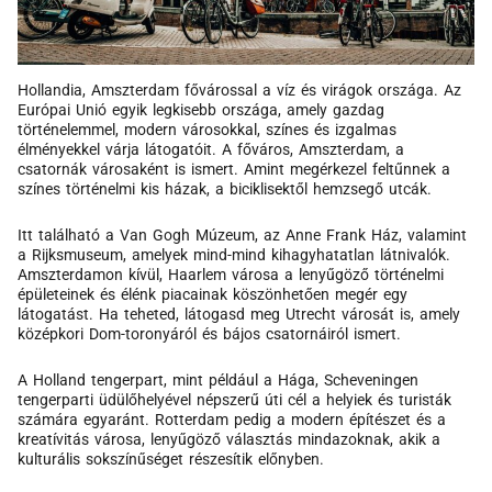
Hollandia, Amszterdam fővárossal a víz és virágok országa. Az
Európai Unió egyik legkisebb országa, amely gazdag
történelemmel, modern városokkal, színes és izgalmas
élményekkel várja látogatóit. A főváros, Amszterdam, a
csatornák városaként is ismert. Amint megérkezel feltűnnek a
színes történelmi kis házak, a biciklisektől hemzsegő utcák.
Itt található a Van Gogh Múzeum, az Anne Frank Ház, valamint
a Rijksmuseum, amelyek mind-mind kihagyhatatlan látnivalók.
Amszterdamon kívül, Haarlem városa a lenyűgöző történelmi
épületeinek és élénk piacainak köszönhetően megér egy
látogatást. Ha teheted, látogasd meg Utrecht városát is, amely
középkori Dom-toronyáról és bájos csatornáiról ismert.
A Holland tengerpart, mint például a Hága, Scheveningen
tengerparti üdülőhelyével népszerű úti cél a helyiek és turisták
számára egyaránt. Rotterdam pedig a modern építészet és a
kreatívitás városa, lenyűgöző választás mindazoknak, akik a
kulturális sokszínűséget részesítik előnyben.