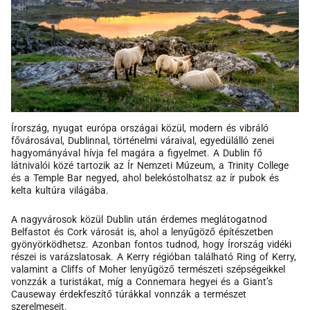
Írország, nyugat európa országai közül, modern és vibráló
fővárosával, Dublinnal, történelmi váraival, egyedülálló zenei
hagyományával hívja fel magára a figyelmet. A Dublin fő
látnivalói közé tartozik az Ír Nemzeti Múzeum, a Trinity College
és a Temple Bar negyed, ahol belekóstolhatsz az ír pubok és
kelta kultúra világába.
A nagyvárosok közül Dublin után érdemes meglátogatnod
Belfastot és Cork városát is, ahol a lenyűgöző építészetben
gyönyörködhetsz. Azonban fontos tudnod, hogy Írország vidéki
részei is varázslatosak. A Kerry régióban található Ring of Kerry,
valamint a Cliffs of Moher lenyűgöző természeti szépségeikkel
vonzzák a turistákat, míg a Connemara hegyei és a Giant’s
Causeway érdekfeszítő túrákkal vonnzák a természet
szerelmeseit.