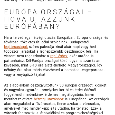
EURÓPA ORSZÁGAI –
HOVA UTAZZUNK
EURÓPÁBAN?
Ha a terved egy hétvégi utazás Európában, Európa országai és
fővárosai tökéletes úti célul szolgálnak. Budapestről
légitársaságok
széles palettája kínál akár napi vagy heti
többszöri járatokat a legnépszerűbb desztinációk felé. Ha
viszont nem ragaszkodsz a
repüléshez
, akár autóba is
pattanhatsz, Dél-Európa országai közül ugyanis számtalan
kevesebb, mint 8-10 óra alatt elérhető Magyarországról. Így
néhány óra alatt máris élvezheted a homokos tengerpartokat
vagy a lenyűgöző tájakat.
Az alábbiakban összegyűjtöttünk 30 európai országot, kicsiket
és nagyokat egyaránt, amelyeket kortól és érdeklődéstől
függetlenül mindenkinek érdemes meglátogatnia. Innen
meríthetsz ötletet
hétvégi utazáshoz
is Europában! Az országok
alatt megtalálod a fővárosokat, illetve azokat a városokat,
amelyeket még mindenképp ejts utadba, ha teheted. Ezek a
városok fantasztikus látnivalókkal és programlehetőségekkel