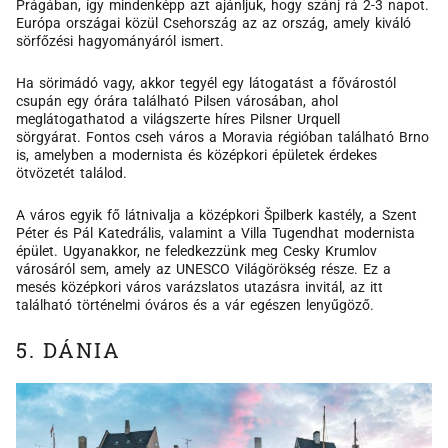
Prágában, így mindenképp azt ajánljuk, hogy szánj rá 2-3 napot.
Európa országai közül Csehország az az ország, amely kiváló
sörfőzési hagyományáról ismert.
Ha sörimádó vagy, akkor tegyél egy látogatást a fővárostól
csupán egy órára található Pilsen városában, ahol
meglátogathatod a világszerte híres Pilsner Urquell
sörgyárat. Fontos cseh város a Moravia régióban található Brno
is, amelyben a modernista és középkori épületek érdekes
ötvözetét találod.
A város egyik fő látnivalja a középkori Špilberk kastély, a Szent
Péter és Pál Katedrális, valamint a Villa Tugendhat modernista
épület. Ugyanakkor, ne feledkezzünk meg Cesky Krumlov
városáról sem, amely az UNESCO Világörökség része. Ez a
mesés középkori város varázslatos utazásra invitál, az itt
található történelmi óváros és a vár egészen lenyűgöző.
5. DÁNIA