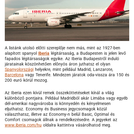
A listánk utolsó előtti szereplője nem más, mint az 1927-ben
alapított spanyol
Iberia
légitársaság, a Budapesten is jelen levő
fapados légitársaságok egyike. Az Iberia Budapestről induló
járatainak köszönhetően előnyös áron juthatsz el olyan
Spanyolországi
helyekre, mint például Madrid, Lanzarote,
Barcelona
vagy Tenerife. Mindezen járatok oda-vissza ára 150 és
200 euró körül mozog.
Az Iberia ezen kívül remek összeköttetéseket kínál a világ
különböző pontjaira. Például Madridból akár Limába vagy egyéb
dél-amerikai nagyvárosba is könnyedén és kényelmesen
eljuthatsz. Economy és Business jegycsomagok közül
választhatsz, illetve az Economy-n belül Basic, Optimal és
Comfort csomagok állnak a rendelkezésedre. A jegyeket az
www.iberia.com/hu
oldalra kattintva vásárolhatod meg.