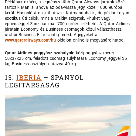
Példának okáért, a legnépszerűbb Qatar Airways járatok közé
tartozik Manila, ahová az oda-vissza jegy közel 1000 euróba
kerül. Hasonló áron juthatsz el Katmanduba is, de például olyan
exotikus úti célok, mint a Maldív szigetek, Phuket vagy
éppenséggel Zanzibár már 700 euróért elérhető. A Qatar Airlines
járatain Economy és Business csomagok közül választhatsz,
utóbbi Business Elite szintig terjed. A jegyeket a
www.qatarairways.com/hu
oldalon online is megvásárolhatod.
Qatar Airlines poggyász szabályok:
kézipoggyász méret
50x37x25 cm, feladott csomag súlyhatára Economy jeggyel 35
kg, Business osztályon utazva 40 kg
13.
IBERIA
– SPANYOL
LÉGITÁRSASÁG