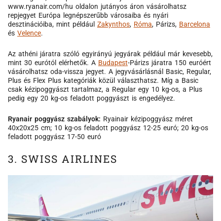
www.ryanair.com/hu oldalon jutányos áron vásárolhatsz
repjegyet Európa legnépszerűbb városaiba és nyári
desztinációiba, mint például
Zakynthos
,
Róma
, Párizs,
Barcelona
és
Velence
.
Az athéni járatra szóló egyirányú jegyárak például már kevesebb,
mint 30 eurótól elérhetők. A
Budapest
-Párizs járatra 150 euróért
vásárolhatsz oda-vissza jegyet. A jegyvásárlásnál Basic, Regular,
Plus és Flex Plus kategóriák közül választhatsz. Míg a Basic
csak kézipoggyászt tartalmaz, a Regular egy 10 kg-os, a Plus
pedig egy 20 kg-os feladott poggyászt is engedélyez.
Ryanair poggyász szabályok:
Ryainair kézipoggyász méret
40x20x25 cm; 10 kg-os feladott poggyász 12-25 euró; 20 kg-os
feladott poggyász 17-50 euró
3. SWISS AIRLINES