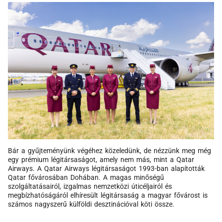
Bár a gyűjteményünk végéhez közeledünk, de nézzünk meg még
egy prémium légitársaságot, amely nem más, mint a Qatar
Airways. A Qatar Airways légitársaságot 1993-ban alapították
Qatar fővárosában Dohában. A magas minőségű
szolgáltatásairól, izgalmas nemzetközi úticéljairól és
megbízhatóságáról elhíresült légitársaság a magyar fővárost is
számos nagyszerű külföldi desztinációval köti össze.