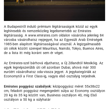
A Budapestről induló prémium légitársaságok közül az egyik
leghíresebb és nemzetközileg legelismertebb az Emirates
légitársaság. A www.emirates.com oldalon vásárolva jelenleg 84
városba vásárolhatsz repjegyet, ha az Egyesült Arab Emírségek
1985-ben alapított légitársaságával utaznál. A legizgalmasabb
úti célok között szerepel Mauritius, Nairobi, Tokyo, Buenos Aires,
de a lista itt még koránt sem ér véget.
Az Emirates-szel bárhová eljuthatsz, a Új Zélandtól Mexikóig. Az
egyik legnépszerűbb úti cél azonban Dubai, ahová már 300
euróért vásárolhatsz oda-vissza jegyet. A jegykategóriák az
Economytól a First Class-ig, vagyis első osztályig terjednek.
Emirates poggyász szabályok:
kézipoggyász méret 55x38x22
cm, feladott poggyász megengedett súlya az Economy osztályon
20 kg és 35 kg között van, Business osztályon 40, míg Első
osztályon a 50 kg a súlyhatár