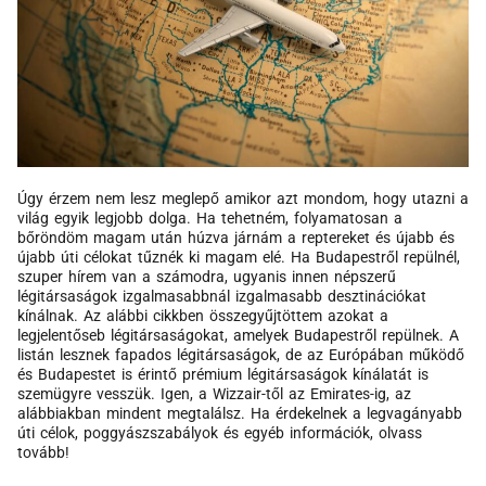
Úgy érzem nem lesz meglepő amikor azt mondom, hogy utazni a
világ egyik legjobb dolga. Ha tehetném, folyamatosan a
bőröndöm magam után húzva járnám a reptereket és újabb és
újabb úti célokat tűznék ki magam elé. Ha Budapestről repülnél,
szuper hírem van a számodra, ugyanis innen népszerű
légitársaságok izgalmasabbnál izgalmasabb desztinációkat
kínálnak. Az alábbi cikkben összegyűjtöttem azokat a
legjelentőseb légitársaságokat, amelyek Budapestről repülnek. A
listán lesznek fapados légitársaságok, de az Európában működő
és Budapestet is érintő prémium légitársaságok kínálatát is
szemügyre vesszük. Igen, a Wizzair-től az Emirates-ig, az
alábbiakban mindent megtalálsz. Ha érdekelnek a legvagányabb
úti célok, poggyászszabályok és egyéb információk, olvass
tovább!