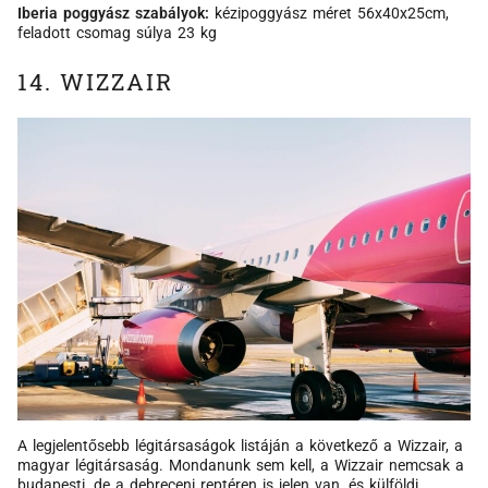
Iberia poggyász szabályok:
kézipoggyász méret 56x40x25cm,
feladott csomag súlya 23 kg
14. WIZZAIR
A legjelentősebb légitársaságok listáján a következő a Wizzair, a
magyar légitársaság. Mondanunk sem kell, a Wizzair nemcsak a
budapesti, de a debreceni reptéren is jelen van, és külföldi