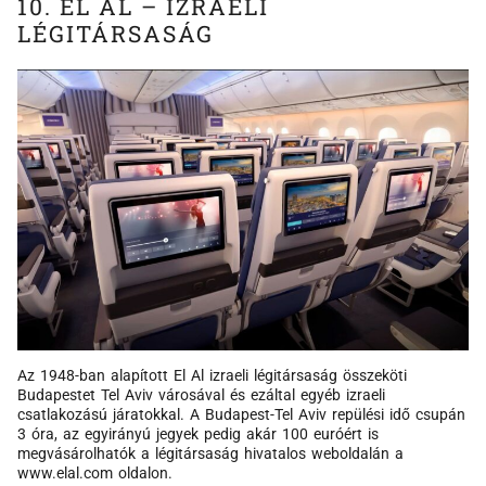
10. EL AL – IZRAELI
LÉGITÁRSASÁG
Az 1948-ban alapított El Al izraeli légitársaság összeköti
Budapestet Tel Aviv városával és ezáltal egyéb izraeli
csatlakozású járatokkal. A Budapest-Tel Aviv repülési idő csupán
3 óra, az egyirányú jegyek pedig akár 100 euróért is
megvásárolhatók a légitársaság hivatalos weboldalán a
www.elal.com oldalon.