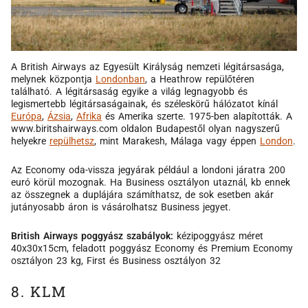
A British Airways az Egyesült Királyság nemzeti légitársasága,
melynek központja
Londonban
, a Heathrow repülőtéren
található. A légitársaság egyike a világ legnagyobb és
legismertebb légitársaságainak, és széleskörű hálózatot kínál
Európa
,
Ázsia
,
Afrika
és Amerika szerte. 1975-ben alapították. A
www.biritshairways.com oldalon Budapestől olyan nagyszerű
helyekre
repülhetsz
, mint Marakesh, Málaga vagy éppen
London
.
Az Economy oda-vissza jegyárak például a londoni járatra 200
euró körül mozognak. Ha Business osztályon utaznál, kb ennek
az összegnek a duplájára számíthatsz, de sok esetben akár
jutányosabb áron is vásárolhatsz Business jegyet.
British Airways poggyász szabályok:
kézipoggyász méret
40x30x15cm, feladott poggyász Economy és Premium Economy
osztályon 23 kg, First és Business osztályon 32
8. KLM