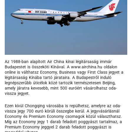
Az 1988-ban alapított Air China kínai légitársaság immár
Budapestet is összeköti Kínával. A www.airchina.hu oldalon
online is válthatsz Economy, Business vagy First Class jegyet a
légitársaság Kínába tartó járataira. A Budapestről induló
legnépszerűbb úticélok közé tartozik természetesen Beijing,
amely járatra kevesebb, mint 500 euróért vásárolhatsz oda-
vissza jegyet.
Ezen kívül Chongqing városába is repülhetsz, amelyre az oda-
vissza jegy 700 euró körüli összegbe kerül. A jegyvásárlásnál
Economy és Premium Economy csomagok közül választhatsz.
Míg az Economy jegy 1 darab feladott poggyászt tartalmaz, a
Premium Economy jeggyel 2 darab feladott poggyászt is