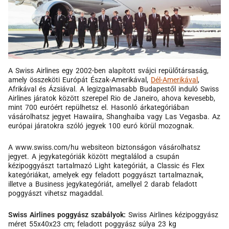
A Swiss Airlines egy 2002-ben alapított svájci repülőtársaság,
amely összeköti Európát Észak-Amerikával,
Dél-Amerikával
,
Afrikával és Ázsiával. A legizgalmasabb Budapestől induló Swiss
Airlines járatok között szerepel Rio de Janeiro, ahova kevesebb,
mint 700 euróért repülhetsz el. Hasonló árkategóriában
vásárolhatsz jegyet Hawaiira, Shanghaiba vagy Las Vegasba. Az
európai járatokra szóló jegyek 100 euró körül mozognak.
A www.swiss.com/hu websiteon biztonságon vásárolhatsz
jegyet. A jegykategóriák között megtalálod a csupán
kézipoggyászt tartalmazó Light kategóriát, a Classic és Flex
kategóriákat, amelyek egy feladott poggyászt tartalmaznak,
illetve a Business jegykategóriát, amellyel 2 darab feladott
poggyászt vihetsz magaddal.
Swiss Airlines poggyász szabályok:
Swiss Airlines kézipoggyász
méret 55x40x23 cm; feladott poggyász súlya 23 kg