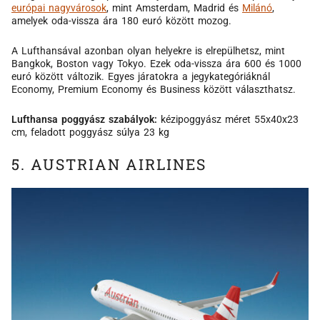
európai nagyvárosok
, mint Amsterdam, Madrid és
Milánó
,
amelyek oda-vissza ára 180 euró között mozog.
A Lufthansával azonban olyan helyekre is elrepülhetsz, mint
Bangkok, Boston vagy Tokyo. Ezek oda-vissza ára 600 és 1000
euró között változik. Egyes járatokra a jegykategóriáknál
Economy, Premium Economy és Business között választhatsz.
Lufthansa poggyász szabályok:
kézipoggyász méret 55x40x23
cm, feladott poggyász súlya 23 kg
5. AUSTRIAN AIRLINES