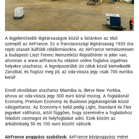
A legjelentősebb légitársaságok közül a listánkon az első
szereplő az AirFrance. Ez a franciaországi légitársaság 1933 óta
repíti utasait külföldi célállomásokra. Az AirFrance természetesen
a budapesti Liszt Ferenc Nemzetközi Repülőtéren is jelen van,
ahonnan a www.airfrance.hu oldalon online foglalva izgalmas
helyekre utazhatsz. A legnépszerűbb úti célok közül kiemelkedik
Zanzibár, és fogózz meg jól, az oda-vissza jegy csak 700 euróba
kerül!
Ennél olcsóbban utazhatsz Miamiba is, illetve New Yorkba,
ahova az oda-vissza jegy 500 euró körül mozog. A foglalásnál
Economy, Premium Economy és Business jegykategóriák közül
válogathatsz. Az Economy-n belül pedig Light, Standard és Flex
jegyeket válthatsz, attól függően, hogy szeretnél-e a foglaláshoz
feladott csomagot és helyfoglalást adni. Ezek között az
árkülönbség 50 és 100 euró között változik.
AirFrance poggyász szabályok:
AirFrance kézipoggyász méret