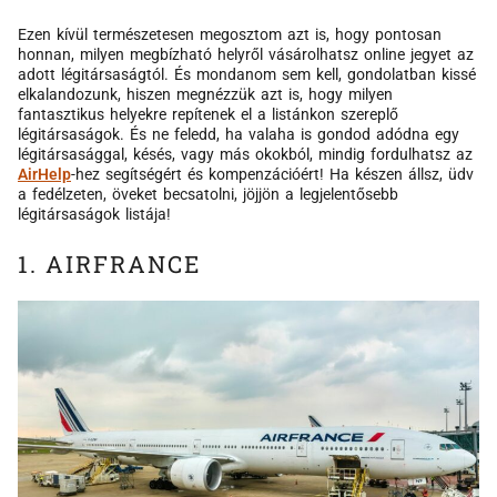
Ezen kívül természetesen megosztom azt is, hogy pontosan
honnan, milyen megbízható helyről vásárolhatsz online jegyet az
adott légitársaságtól. És mondanom sem kell, gondolatban kissé
elkalandozunk, hiszen megnézzük azt is, hogy milyen
fantasztikus helyekre repítenek el a listánkon szereplő
légitársaságok. És ne feledd, ha valaha is gondod adódna egy
légitársasággal, késés, vagy más okokból, mindig fordulhatsz az
AirHelp
-hez segítségért és kompenzációért! Ha készen állsz, üdv
a fedélzeten, öveket becsatolni, jöjjön a legjelentősebb
légitársaságok listája!
1. AIRFRANCE