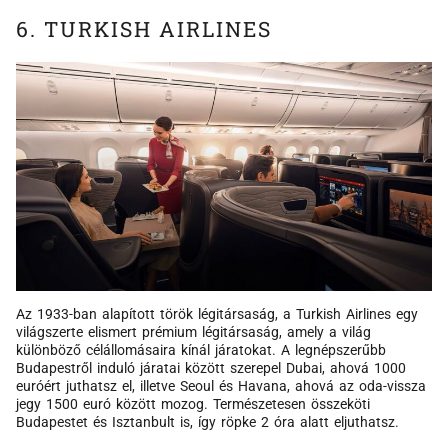
6. TURKISH AIRLINES
Az 1933-ban alapított török légitársaság, a Turkish Airlines egy
világszerte elismert prémium légitársaság, amely a világ
különböző célállomásaira kínál járatokat. A legnépszerűbb
Budapestről induló járatai között szerepel Dubai, ahová 1000
euróért juthatsz el, illetve Seoul és Havana, ahová az oda-vissza
jegy 1500 euró között mozog. Természetesen összeköti
Budapestet és Isztanbult is, így röpke 2 óra alatt eljuthatsz.