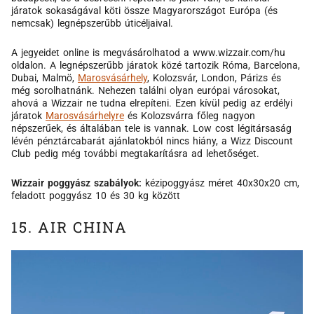
járatok sokaságával köti össze Magyarországot Európa (és
nemcsak) legnépszerűbb úticéljaival.
A jegyeidet online is megvásárolhatod a www.wizzair.com/hu
oldalon. A legnépszerűbb járatok közé tartozik Róma, Barcelona,
Dubai, Malmö,
Marosvásárhely
, Kolozsvár, London, Párizs és
még sorolhatnánk. Nehezen találni olyan európai városokat,
ahová a Wizzair ne tudna elrepíteni. Ezen kívül pedig az erdélyi
járatok
Marosvásárhelyre
és Kolozsvárra főleg nagyon
népszerűek, és általában tele is vannak. Low cost légitársaság
lévén pénztárcabarát ajánlatokból nincs hiány, a Wizz Discount
Club pedig még további megtakarításra ad lehetőséget.
Wizzair poggyász szabályok:
kézipoggyász méret 40x30x20 cm,
feladott poggyász 10 és 30 kg között
15. AIR CHINA