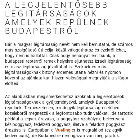
A LEGJELENTŐSEBB
LÉGITÁRSASÁGOK
AMELYEK REPÜLNEK
BUDAPESTRŐL
Bár a magyar légitársaság nevét nem kell bemutatni, de számos
más szolgáltató úti céljai közül válogathatsz és ezekről lehet,
hogy nem is hallottál. Csak hogy néhányat említsünk, a
budapesti reptérről remek helyekre eljuthatsz izraeli légitársaság
és olasz légitársaság jóvoltából is. Ezeknek és más
légitársaságoknak bizony érdemes utána nézni és nyomon
követni az ajánlataikat, hiszen valósággal megnyitják a világot
előtted.
Az alábbiakban megismerkedhetsz azoknak a legjelentősebb
légitársaságoknak a gyűjteményével, amelyek Budapestről
repülnek. Természetesen, mindegyik légitársaság esetében
közelebbről megnézzük a legfontosabb tudnivalókat. Ide tartozik
például a jegyek árazása, a poggyász szabályok, beleértve a
kézipoggyász, fedélzeti poggyász, illetve a feladott poggyász
árazása is. Európában a
Vueling
-et is megtalálod (ez egyik
kedvencünk), de Budapestre nem igazán van még járatuk.