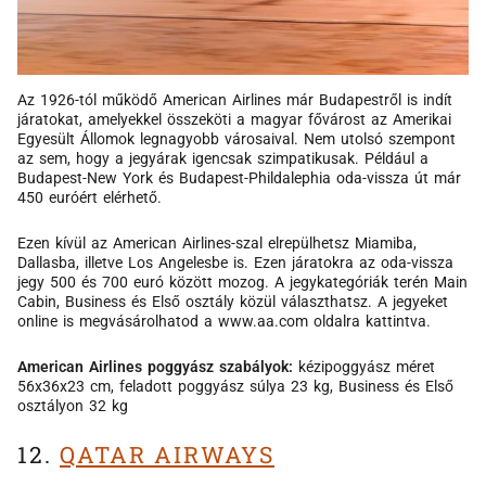
Az 1926-tól működő American Airlines már Budapestről is indít
járatokat, amelyekkel összeköti a magyar fővárost az Amerikai
Egyesült Állomok legnagyobb városaival. Nem utolsó szempont
az sem, hogy a jegyárak igencsak szimpatikusak. Például a
Budapest-New York és Budapest-Phildalephia oda-vissza út már
450 euróért elérhető.
Ezen kívül az American Airlines-szal elrepülhetsz Miamiba,
Dallasba, illetve Los Angelesbe is. Ezen járatokra az oda-vissza
jegy 500 és 700 euró között mozog. A jegykategóriák terén Main
Cabin, Business és Első osztály közül választhatsz. A jegyeket
online is megvásárolhatod a www.aa.com oldalra kattintva.
American Airlines poggyász szabályok:
kézipoggyász méret
56x36x23 cm, feladott poggyász súlya 23 kg, Business és Első
osztályon 32 kg
12.
QATAR AIRWAYS