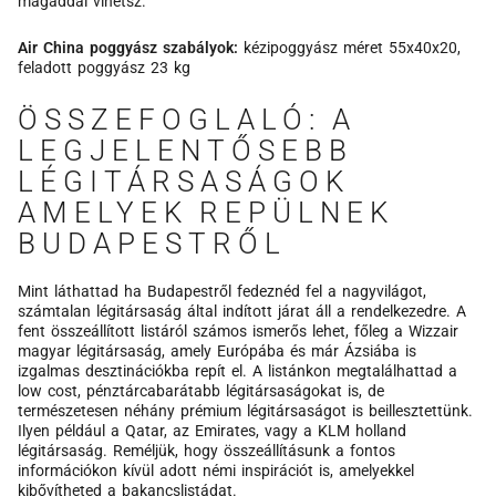
magaddal vihetsz.
Air China poggyász szabályok:
kézipoggyász méret 55x40x20,
feladott poggyász 23 kg
ÖSSZEFOGLALÓ: A
LEGJELENTŐSEBB
LÉGITÁRSASÁGOK
AMELYEK REPÜLNEK
BUDAPESTRŐL
Mint láthattad ha Budapestről fedeznéd fel a nagyvilágot,
számtalan légitársaság által indított járat áll a rendelkezedre. A
fent összeállított listáról számos ismerős lehet, főleg a Wizzair
magyar légitársaság, amely Európába és már Ázsiába is
izgalmas desztinációkba repít el. A listánkon megtalálhattad a
low cost, pénztárcabarátabb légitársaságokat is, de
természetesen néhány prémium légitársaságot is beillesztettünk.
Ilyen például a Qatar, az Emirates, vagy a KLM holland
légitársaság. Reméljük, hogy összeállításunk a fontos
információkon kívül adott némi inspirációt is, amelyekkel
kibővítheted a bakancslistádat.