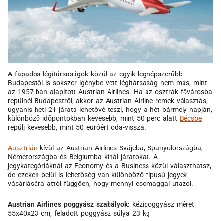
A fapados légitársaságok közül az egyik legnépszerűbb
Budapestől is sokszor igénybe vett légitársaság nem más, mint
az 1957-ban alapított Austrian Airlines. Ha az osztrák fővárosba
repülnél Budapestről, akkor az Austrian Airline remek választás,
ugyanis heti 21 járata lehetővé teszi, hogy a hét bármely napján,
különböző időpontokban kevesebb, mint 50 perc alatt
Bécsbe
repülj kevesebb, mint 50 euróért oda-vissza.
Ausztrián
kívül az Austrian Airlines Svájcba, Spanyolországba,
Németországba és Belgiumba kínál járatokat. A
jegykategóriáknál az Economy és a Business közül választhatsz,
de ezeken belül is lehetőség van különböző típusú jegyek
vásárlására attól függően, hogy mennyi csomaggal utazol.
Austrian Airlines poggyász szabályok:
kézipoggyász méret
55x40x23 cm, feladott poggyász súlya 23 kg