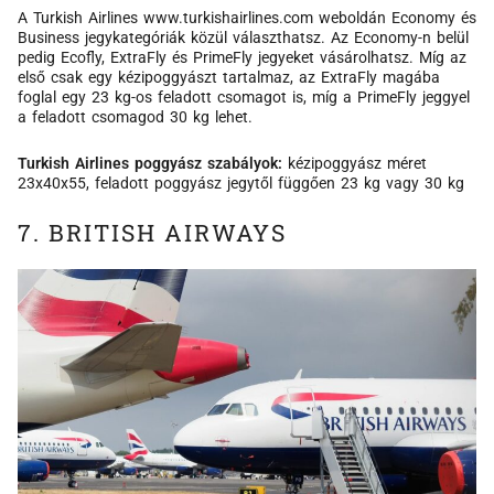
A Turkish Airlines www.turkishairlines.com weboldán Economy és
Business jegykategóriák közül választhatsz. Az Economy-n belül
pedig Ecofly, ExtraFly és PrimeFly jegyeket vásárolhatsz. Míg az
első csak egy kézipoggyászt tartalmaz, az ExtraFly magába
foglal egy 23 kg-os feladott csomagot is, míg a PrimeFly jeggyel
a feladott csomagod 30 kg lehet.
Turkish Airlines poggyász szabályok:
kézipoggyász méret
23x40x55, feladott poggyász jegytől függően 23 kg vagy 30 kg
7. BRITISH AIRWAYS