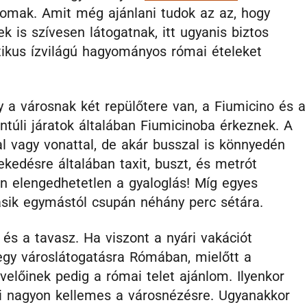
omak. Amit még ajánlani tudok az az, hogy
k is szívesen látogatnak, itt ugyanis biztos
tikus ízvilágú hagyományos római ételeket
 a városnak két repülőtere van, a Fiumicino és a
túli járatok általában Fiumicinoba érkeznek. A
al vagy vonattal, de akár busszal is könnyedén
ekedésre általában taxit, buszt, és metrót
n elengedhetetlen a gyaloglás! Míg egyes
másik egymástól csupán néhány perc sétára.
és a tavasz. Ha viszont a nyári vakációt
egy városlátogatásra Rómában, mielőtt a
előinek pedig a római telet ajánlom. Ilyenkor
i nagyon kellemes a városnézésre. Ugyanakkor