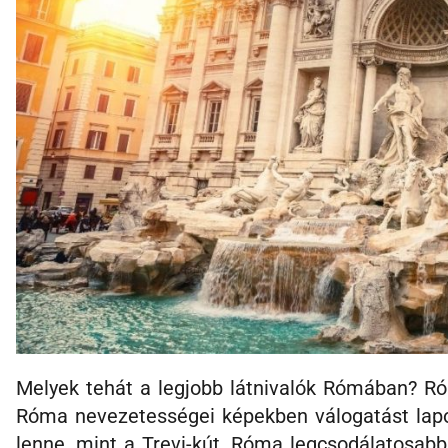
Melyek tehát a legjobb látnivalók Rómában? Ró
Róma nevezetességei képekben válogatást lapo
lenne, mint a Trevi-kút, Róma legcsodálatosabb