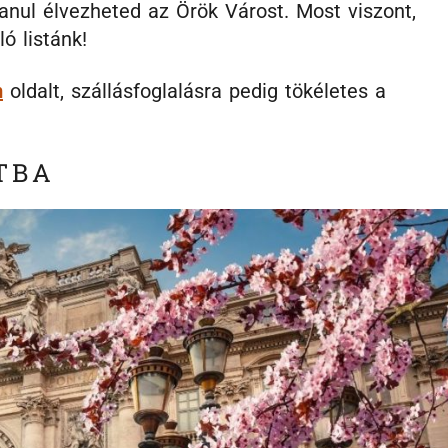
alanul élvezheted az Örök Várost. Most viszont,
ó listánk!
m
oldalt, szállásfoglalásra pedig tökéletes a
ÚTBA