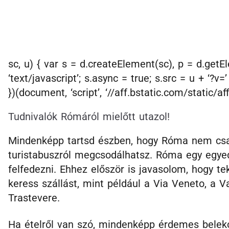
sc, u) { var s = d.createElement(sc), p = d.get
‘text/javascript’; s.async = true; s.src = u + ‘?v
})(document, ‘script’, ‘//aff.bstatic.com/static/aff
Tudnivalók Rómáról mielőtt utazol!
Mindenképp tartsd észben, hogy Róma nem csak 
turistabuszról megcsodálhatsz. Róma egy egyed
felfedezni. Ehhez először is javasolom, hogy tek
keress szállást, mint például a Via Veneto, a V
Trastevere.
Ha ételről van szó, mindenképp érdemes bele