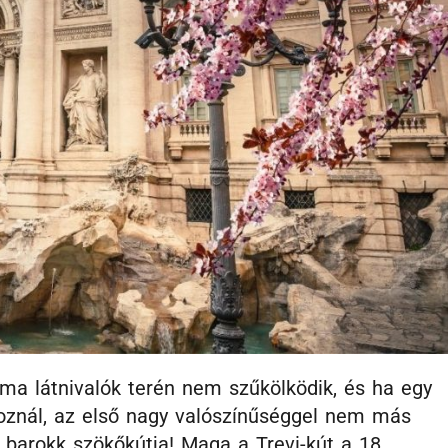
ma látnivalók terén nem szűkölködik, és ha egy
znál, az első nagy valószínűséggel nem más
 barokk szökőkútja! Maga a Trevi-kút a 18.