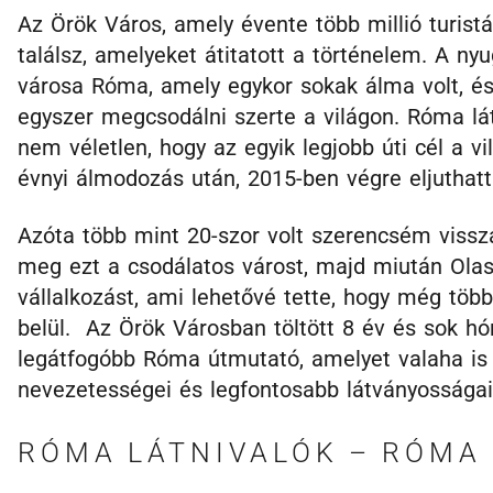
Az Örök Város, amely évente több millió turist
találsz, amelyeket átitatott a történelem. A nyuga
városa Róma, amely egykor sokak álma volt, és
egyszer megcsodálni szerte a világon. Róma lát
nem véletlen, hogy az egyik legjobb úti cél a 
évnyi álmodozás után, 2015-ben végre eljutha
Azóta több mint 20-szor volt szerencsém vissz
meg ezt a csodálatos várost, majd miután Ola
vállalkozást, ami lehetővé tette, hogy még több
belül. Az Örök Városban töltött 8 év és sok h
legátfogóbb Róma útmutató, amelyet valaha is 
nevezetességei és legfontosabb látványosságai
RÓMA LÁTNIVALÓK – RÓMA