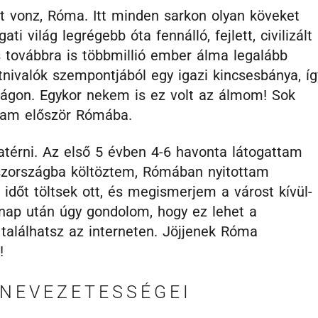
át vonz, Róma. Itt minden sarkon olyan köveket
ti világ legrégebb óta fennálló, fejlett, civilizált
 továbbra is többmillió ember álma legalább
nivalók szempontjából egy igazi kincsesbánya, íg
világon. Egykor nekem is ez volt az álmom! Sok
ttam először Rómába.
atérni. Az első 5 évben 4-6 havonta látogattam
szországba költöztem, Rómában nyitottam
 időt töltsek ott, és megismerjem a várost kívül-
ónap után úgy gondolom, hogy ez lehet a
találhatsz az interneten. Jöjjenek Róma
!
 NEVEZETESSÉGEI