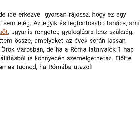
de ide érkezve gyorsan rájössz, hogy ez egy
t sem elég. Az egyik és legfontosabb tanács, ami
pőt
, ugyanis rengeteg gyaloglásra lesz szükség.
öttem össze, amelyeket az évek során lassan
az Örök Városban, de ha a Róma látnivalók 1 nap
állításból is könnyedén szemelgethetsz. Előtte
demes tudnod, ha Rómába utazol!