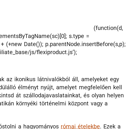
(function(d,
ElementsByTagName(sc)[0]; s.type =
=’ + (+new Date()); p.parentNode.insertBefore(s,p);
iliate_base/js/flexiproduct.js’);
az ikonikus látnivalókból áll, amelyeket egy
ülálló élményt nyújt, amelyet megfelelően kell
intsd át szállodajavaslatainkat, és olyan helyen
atikán környéki történelmi központ vagy a
kóstolni a hagyományos
római ételekbe
. Ezek a