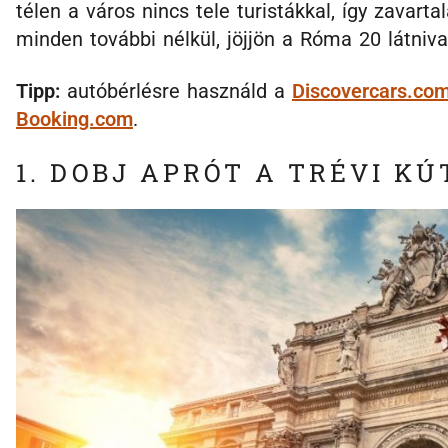
télen a város nincs tele turistákkal, így zavart
minden további nélkül, jöjjön a Róma 20 látnival
Tipp:
autóbérlésre használd a
Discovercars.co
Booking.com
.
1. DOBJ APRÓT A TRÉVI K