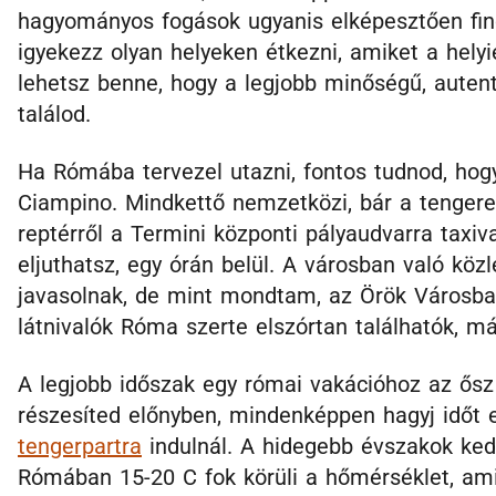
hagyományos fogások ugyanis elképesztően fin
igyekezz olyan helyeken étkezni, amiket a helyie
lehetsz benne, hogy a legjobb minőségű, auten
találod.
Ha Rómába tervezel utazni, fontos tudnod, hogy
Ciampino. Mindkettő nemzetközi, bár a tengeren
reptérről a Termini központi pályaudvarra taxiv
eljuthatsz, egy órán belül. A városban való közl
javasolnak, de mint mondtam, az Örök Városba
látnivalók Róma szerte elszórtan találhatók, 
A legjobb időszak egy római vakációhoz az ősz 
részesíted előnyben, mindenképpen hagyj időt 
tengerpartra
indulnál. A hidegebb évszakok kedv
Rómában 15-20 C fok körüli a hőmérséklet, am