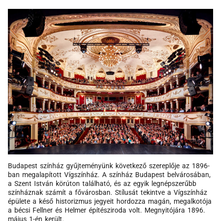
Budapest színház gyűjteményünk következő szereplője az 1896-
ban megalapított Vígszínház. A színház Budapest belvárosában,
a Szent István körúton található, és az egyik legnépszerűbb
színháznak számít a fővárosban. Stílusát tekintve a Vígszínház
épülete a késő historizmus jegyeit hordozza magán, megalkotója
a bécsi Fellner és Helmer építésziroda volt. Megnyitójára 1896.
május 1-én került.