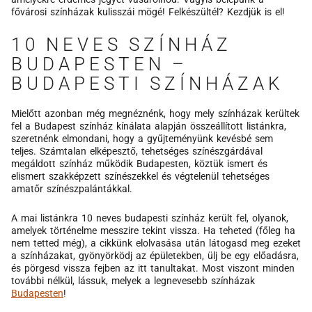
fővárosi színházak kulisszái mögé! Felkészültél? Kezdjük is el!
10 NEVES SZÍNHÁZ
BUDAPESTEN –
BUDAPESTI SZÍNHÁZAK
Mielőtt azonban még megnéznénk, hogy mely színházak kerültek
fel a Budapest színház kínálata alapján összeállított listánkra,
szeretnénk elmondani, hogy a gyűjteményünk kevésbé sem
teljes. Számtalan elképesztő, tehetséges színészgárdával
megáldott színház működik Budapesten, köztük ismert és
elismert szakképzett színészekkel és végtelenül tehetséges
amatőr színészpalántákkal.
A mai listánkra 10 neves budapesti színház került fel, olyanok,
amelyek történelme messzire tekint vissza. Ha teheted (főleg ha
nem tetted még), a cikkünk elolvasása után látogasd meg ezeket
a színházakat, gyönyörködj az épületekben, ülj be egy előadásra,
és pörgesd vissza fejben az itt tanultakat. Most viszont minden
további nélkül, lássuk, melyek a legnevesebb színházak
Budapesten
!