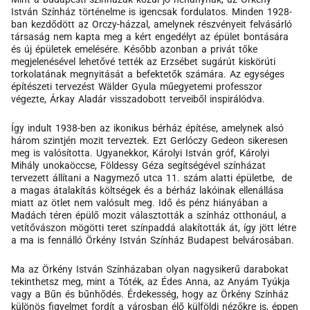
István Színház történelme is igencsak fordulatos. Minden 1928-
ban kezdődött az Orczy-házzal, amelynek részvényeit felvásárló
társaság nem kapta meg a kért engedélyt az épület bontására
és új épületek emelésére. Később azonban a privát tőke
megjelenésével lehetővé tették az Erzsébet sugárút kiskörúti
torkolatának megnyitását a befektetők számára. Az egységes
építészeti tervezést Wälder Gyula műegyetemi professzor
végezte, Árkay Aladár visszadobott terveiből inspirálódva.
Így indult 1938-ben az ikonikus bérház építése, amelynek alsó
három szintjén mozit terveztek. Ezt Gerlóczy Gedeon sikeresen
meg is valósította. Ugyanekkor, Károlyi István gróf, Károlyi
Mihály unokaöccse, Földessy Géza segítségével színházat
tervezett állítani a Nagymező utca 11. szám alatti épületbe, de
a magas átalakítás költségek és a bérház lakóinak ellenállása
miatt az ötlet nem valósult meg. Idő és pénz hiányában a
Madách téren épülő mozit választották a színház otthonául, a
vetítővászon mögötti teret színpaddá alakították át, így jött létre
a ma is fennálló Örkény István Színház Budapest belvárosában.
Ma az Örkény István Színházaban olyan nagysikerű darabokat
tekinthetsz meg, mint a Tóték, az Édes Anna, az Anyám Tyúkja
vagy a Bűn és bűnhődés. Érdekesség, hogy az Örkény Színház
különös figyelmet fordít a városban élő külföldi nézőkre is, éppen