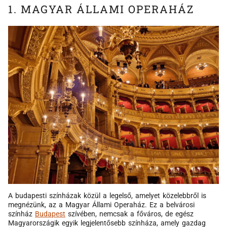
1. MAGYAR ÁLLAMI OPERAHÁZ
A budapesti színházak közül a legelső, amelyet közelebbről is
megnézünk, az a Magyar Állami Operaház. Ez a belvárosi
színház
Budapest
szívében, nemcsak a főváros, de egész
Magyarországik egyik legjelentősebb színháza, amely gazdag