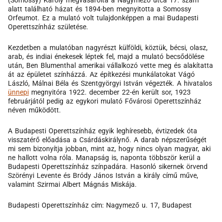
(Somossy) Károly megvásárolta a Nagymező utca 17. szám
alatt található házat és 1894-ben megnyitotta a Somossy
Orfeumot. Ez a mulató volt tulajdonképpen a mai Budapesti
Operettszínház születése.
Kezdetben a mulatóban nagyrészt külföldi, köztük, bécsi, olasz,
arab, és indiai énekesek léptek fel, majd a mulató becsődölése
után, Ben Blumenthal amerikai vállalkozó vette meg és alakítatta
át az épületet színházzá. Az építkezési munkálatokat Vágó
László, Málnai Béla és Szentgyörgyi István végezték. A hivatalos
ünnepi
megnyitóra 1922. december 22-én került sor, 1923
februárjától pedig az egykori mulató Fővárosi Operettszínház
néven működött.
A Budapesti Operettszínház egyik leghíresebb, évtizedek óta
visszatérő előadása a Csárdáskirálynő. A darab népszerűségét
mi sem bizonyítja jobban, mint az, hogy nincs olyan magyar, aki
ne hallott volna róla. Manapság is, naponta többször kerül a
Budapesti Operettszínház színpadára. Hasonló sikernek örvend
Szörényi Levente és Bródy János István a király című műve,
valamint Szirmai Albert Mágnás Miskája.
Budapesti Operettszínház cím: Nagymező u. 17, Budapest