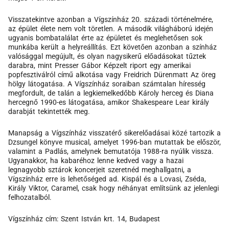
Visszatekintve azonban a Vígszínház 20. századi történelmére,
az épület élete nem volt töretlen. A második világháború idején
ugyanis bombatalálat érte az épületet és meglehetősen sok
munkába került a helyreállítás. Ezt követően azonban a színház
valósággal megújult, és olyan nagysikerű előadásokat tűztek
darabra, mint Presser Gábor Képzelt riport egy amerikai
popfesztiválról című alkotása vagy Freidrich Dürenmatt Az öreg
hölgy látogatása. A Vígszínház soraiban számtalan híresség
megfordult, de talán a legkiemelkedőbb Károly herceg és Diana
hercegnő 1990-es látogatása, amikor Shakespeare Lear király
darabját tekintették meg.
Manapság a Vígszínház visszatérő sikerelőadásai közé tartozik a
Dzsungel könyve musical, amelyet 1996-ban mutattak be először,
valamint a Padlás, amelynek bemutatója 1988-ra nyúlik vissza.
Ugyanakkor, ha kabaréhoz lenne kedved vagy a hazai
legnagyobb sztárok koncerjeit szeretnéd meghallgatni, a
Vígszínház erre is lehetőséged ad. Kispál és a Lovasi, Zséda,
Király Viktor, Caramel, csak hogy néhányat említsünk az jelenlegi
felhozatalból.
Vígszínház cím: Szent István krt. 14, Budapest