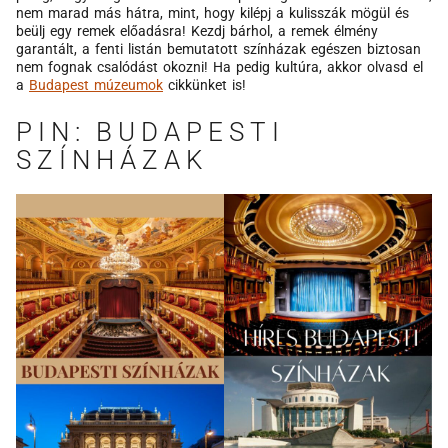
nem marad más hátra, mint, hogy kilépj a kulisszák mögül és
beülj egy remek előadásra! Kezdj bárhol, a remek élmény
garantált, a fenti listán bemutatott színházak egészen biztosan
nem fognak csalódást okozni! Ha pedig kultúra, akkor olvasd el
a
Budapest múzeumok
cikkünket is!
PIN: BUDAPESTI
SZÍNHÁZAK