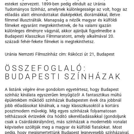
esteket szervezett. 1899-ben pedig elindult az Uránia
Tudományos Színház, amelynek különlegessége az volt, hogy az
előadás alatt elmondottakat diaképekkel, diorámákkal, illetve
filmmel illusztrálták. Manapság a nézők magyar és külföldi
filmeket egyaránt megtekinthetnek, de ha valami igazán
különleges élményre vágynál, akkor ajánljuk figyelmedbe a
Budapesti Klasszikus Filmmaratont, amely alkalmával 20.
századi fehér-fekete filmeket is megtekinthetsz.
Uránia Nemzeti Filmszínház cím: Rákóczi út 21, Budapest
ÖSSZEFOGLALÓ:
BUDAPESTI SZÍNHÁZAK
A listánk végére érve gondolom egyetértesz, hogy Budapest
színház kínálata egyszerűen lenyűgöző! A fantasztikus múltú
épületekben működő színházak Budapesten évek óta jobbnál
jobb előadásokat kínálnak, a nagy klasszikusoktól a kortárs
posztmodern művekig. Míg egyes színházak folyamatosan
teltházasok évtizedek óta hódító sikerelőadásaikkal (gondoljunk
csak a Csárdáskirálynőre), más színházak a modernebb vonalat
képviselve szólítják meg a magyar és külföldi fiatalokat. Most
pedig, hogy megismertettünk Budapest legnevesebb színházaival,