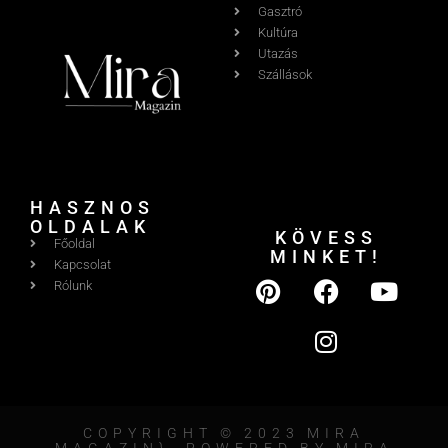
Gasztró
Kultúra
Utazás
Szállások
HASZNOS
OLDALAK
KÖVESS
Főoldal
MINKET!
Kapcsolat
Rólunk
COPYRIGHT © 2023 MIRA