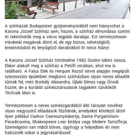
A színházak Budapesten gyűjteményünkből nem hiányozhat a
Katona József Színház sem, hiszen, a színház elmondása szerint
itt tekinthetők meg a város legjobb darabjai. Ezt természetesen
mindenki magának dönti el, de egy biztos, tehetségből,
kreativitásból és lenyűgöző darabokból itt nincs hiány!
A Katona József Színház történelme 1982 őszére tekint vissza.
Ekkor alakult meg a színház a Petőfi utcában, ahol ma is
található. A Falus Elek és Herquet Rezső tervei alapján megépült
szecessziós épületben megbúvó színházban olyan neves előadók
tűntek fel, mint Borbély Alexandra, Újlaki Dénes vagy Ónodi
Eszter, de a korábbi színésztársulatok tagjaként tündökölt
Törőcsik Mari is.
Természetesen a neves színészgárdából álló társulat nevéhez
olyan nagyszerű előadások fűződnek, amelyeket kötelező látni!
Ilyen például Csehov Cseresznyéskertje, Dante Purgatórium-
Paradicsoma, Shakespeare Lear királya vagy Moliere Tartuffe-ja.
Szemelgetni van miből bőven, úgyhogy a helyedben én nem
haboznék sokat a jegyvásárlással!