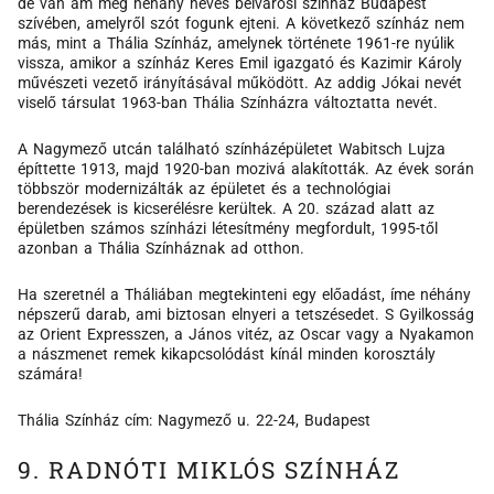
de van ám még néhány neves belvárosi színház Budapest
szívében, amelyről szót fogunk ejteni. A következő színház nem
más, mint a Thália Színház, amelynek története 1961-re nyúlik
vissza, amikor a színház Keres Emil igazgató és Kazimir Károly
művészeti vezető irányításával működött. Az addig Jókai nevét
viselő társulat 1963-ban Thália Színházra változtatta nevét.
A Nagymező utcán található színházépületet Wabitsch Lujza
építtette 1913, majd 1920-ban mozivá alakították. Az évek során
többször modernizálták az épületet és a technológiai
berendezések is kicserélésre kerültek. A 20. század alatt az
épületben számos színházi létesítmény megfordult, 1995-től
azonban a Thália Színháznak ad otthon.
Ha szeretnél a Tháliában megtekinteni egy előadást, íme néhány
népszerű darab, ami biztosan elnyeri a tetszésedet. S Gyilkosság
az Orient Expresszen, a János vitéz, az Oscar vagy a Nyakamon
a nászmenet remek kikapcsolódást kínál minden korosztály
számára!
Thália Színház cím: Nagymező u. 22-24, Budapest
9. RADNÓTI MIKLÓS SZÍNHÁZ