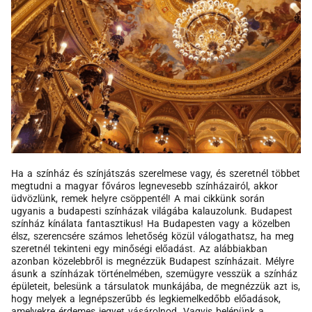
Ha a színház és színjátszás szerelmese vagy, és szeretnél többet
megtudni a magyar főváros legnevesebb színházairól, akkor
üdvözlünk, remek helyre csöppentél! A mai cikkünk során
ugyanis a budapesti színházak világába kalauzolunk. Budapest
színház kínálata fantasztikus! Ha Budapesten vagy a közelben
élsz, szerencsére számos lehetőség közül válogathatsz, ha meg
szeretnél tekinteni egy minőségi előadást. Az alábbiakban
azonban közelebbről is megnézzük Budapest színházait. Mélyre
ásunk a színházak történelmében, szemügyre vesszük a színház
épületeit, belesünk a társulatok munkájába, de megnézzük azt is,
hogy melyek a legnépszerűbb és legkiemelkedőbb előadások,
amelyekre érdemes jegyet vásárolnod. Vagyis belépünk a