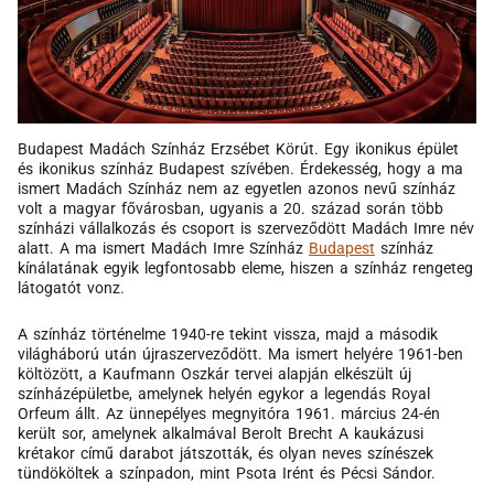
Budapest Madách Színház Erzsébet Körút. Egy ikonikus épület
és ikonikus színház Budapest szívében. Érdekesség, hogy a ma
ismert Madách Színház nem az egyetlen azonos nevű színház
volt a magyar fővárosban, ugyanis a 20. század során több
színházi vállalkozás és csoport is szerveződött Madách Imre név
alatt. A ma ismert Madách Imre Színház
Budapest
színház
kínálatának egyik legfontosabb eleme, hiszen a színház rengeteg
látogatót vonz.
A színház történelme 1940-re tekint vissza, majd a második
világháború után újraszerveződött. Ma ismert helyére 1961-ben
költözött, a Kaufmann Oszkár tervei alapján elkészült új
színházépületbe, amelynek helyén egykor a legendás Royal
Orfeum állt. Az ünnepélyes megnyitóra 1961. március 24-én
került sor, amelynek alkalmával Berolt Brecht A kaukázusi
krétakor című darabot játszották, és olyan neves színészek
tündököltek a színpadon, mint Psota Irént és Pécsi Sándor.