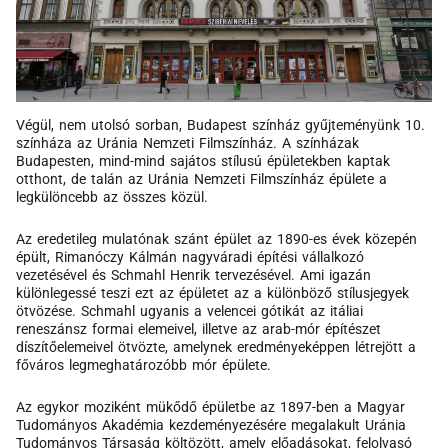
Végül, nem utolsó sorban, Budapest színház gyűjteményünk 10.
színháza az Uránia Nemzeti Filmszínház. A színházak
Budapesten, mind-mind sajátos stílusú épületekben kaptak
otthont, de talán az Uránia Nemzeti Filmszínház épülete a
legkülöncebb az összes közül.
Az eredetileg mulatónak szánt épület az 1890-es évek közepén
épült, Rimanóczy Kálmán nagyváradi építési vállalkozó
vezetésével és Schmahl Henrik tervezésével. Ami igazán
különlegessé teszi ezt az épületet az a különböző stílusjegyek
ötvözése. Schmahl ugyanis a velencei gótikát az itáliai
reneszánsz formai elemeivel, illetve az arab-mór építészet
díszítőelemeivel ötvözte, amelynek eredményeképpen létrejött a
főváros legmeghatározóbb mór épülete.
Az egykor moziként mükődő épületbe az 1897-ben a Magyar
Tudományos Akadémia kezdeményezésére megalakult Uránia
Tudományos Társaság költözött, amely előadásokat, felolvasó