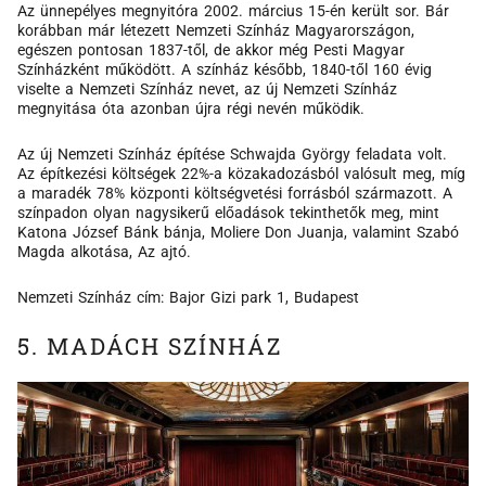
Az ünnepélyes megnyitóra 2002. március 15-én került sor. Bár
korábban már létezett Nemzeti Színház Magyarországon,
egészen pontosan 1837-től, de akkor még Pesti Magyar
Színházként működött. A színház később, 1840-től 160 évig
viselte a Nemzeti Színház nevet, az új Nemzeti Színház
megnyitása óta azonban újra régi nevén működik.
Az új Nemzeti Színház építése Schwajda György feladata volt.
Az építkezési költségek 22%-a közakadozásból valósult meg, míg
a maradék 78% központi költségvetési forrásból származott. A
színpadon olyan nagysikerű előadások tekinthetők meg, mint
Katona József Bánk bánja, Moliere Don Juanja, valamint Szabó
Magda alkotása, Az ajtó.
Nemzeti Színház cím: Bajor Gizi park 1, Budapest
5. MADÁCH SZÍNHÁZ