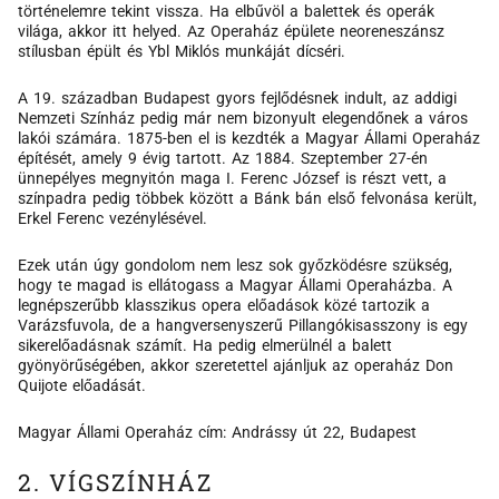
történelemre tekint vissza. Ha elbűvöl a balettek és operák
világa, akkor itt helyed. Az Operaház épülete neoreneszánsz
stílusban épült és Ybl Miklós munkáját dícséri.
A 19. században Budapest gyors fejlődésnek indult, az addigi
Nemzeti Színház pedig már nem bizonyult elegendőnek a város
lakói számára. 1875-ben el is kezdték a Magyar Állami Operaház
építését, amely 9 évig tartott. Az 1884. Szeptember 27-én
ünnepélyes megnyitón maga I. Ferenc József is részt vett, a
színpadra pedig többek között a Bánk bán első felvonása került,
Erkel Ferenc vezénylésével.
Ezek után úgy gondolom nem lesz sok győzködésre szükség,
hogy te magad is ellátogass a Magyar Állami Operaházba. A
legnépszerűbb klasszikus opera előadások közé tartozik a
Varázsfuvola, de a hangversenyszerű Pillangókisasszony is egy
sikerelőadásnak számít. Ha pedig elmerülnél a balett
gyönyörűségében, akkor szeretettel ajánljuk az operaház Don
Quijote előadását.
Magyar Állami Operaház cím: Andrássy út 22, Budapest
2. VÍGSZÍNHÁZ