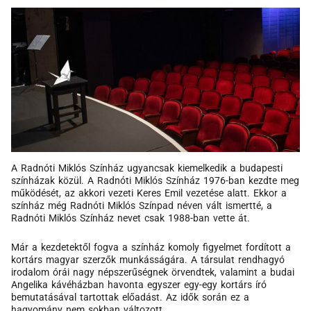
A Radnóti Miklós Színház ugyancsak kiemelkedik a budapesti
színházak közül. A Radnóti Miklós Színház 1976-ban kezdte meg
működését, az akkori vezeti Keres Emil vezetése alatt. Ekkor a
színház még Radnóti Miklós Színpad néven vált ismertté, a
Radnóti Miklós Színház nevet csak 1988-ban vette át.
Már a kezdetektől fogva a színház komoly figyelmet fordított a
kortárs magyar szerzők munkásságára. A társulat rendhagyó
irodalom órái nagy népszerűségnek örvendtek, valamint a budai
Angelika kávéházban havonta egyszer egy-egy kortárs író
bemutatásával tartottak előadást. Az idők során ez a
hagyomány nem sokban változott.