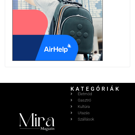
KATEGÓRIÁK
Életmód
Gasztró
Kultúra
Utazás
Szállások