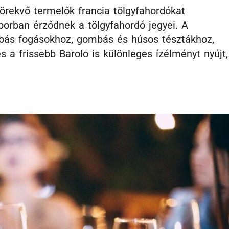
rekvő termelők francia tölgyfahordókat
 borban érződnek a tölgyfahordó jegyei. A
mbás fogásokhoz, gombás és húsos tésztákhoz,
s a frissebb Barolo is különleges ízélményt nyújt,