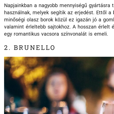
Napjainkban a nagyobb mennyiségű gyártásra tö
használnak, melyek segítik az erjedést. Ettől a
minőségi olasz borok közül ez igazán jó a go
valamint érleltebb sajtokhoz. A hosszan érlelt é
egy romantikus vacsora színvonalát is emeli.
2. BRUNELLO