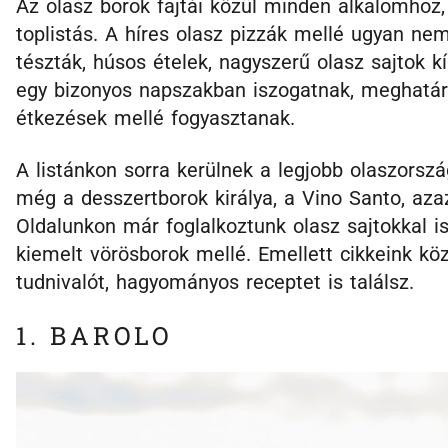
Az olasz borok fajtái közül minden alkalomhoz,
toplistás. A híres olasz pizzák mellé ugyan ne
tészták, húsos ételek, nagyszerű olasz sajtok k
egy bizonyos napszakban iszogatnak, meghatár
étkezések mellé fogyasztanak.
A listánkon sorra kerülnek a legjobb olaszorsz
még a desszertborok királya, a Vino Santo, aza
Oldalunkon már foglalkoztunk olasz sajtokkal is
kiemelt vörösborok mellé. Emellett cikkeink k
tudnivalót, hagyományos receptet is találsz.
1. BAROLO