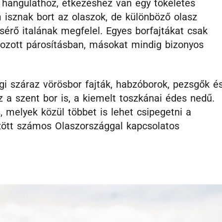
 hangulathoz, étkezéshez van egy tökéletes
m isznak bort az olaszok, de különböző olasz
ísérő italának megfelel. Egyes borfajtákat csak
ozott párosításban, másokat mindig bizonyos
ági száraz vörösbor fajták, habzóborok, pezsgők é
z a szent bor is, a kiemelt toszkánai édes nedű.
, melyek közül többet is lehet csipegetni a
özött számos Olaszországgal kapcsolatos