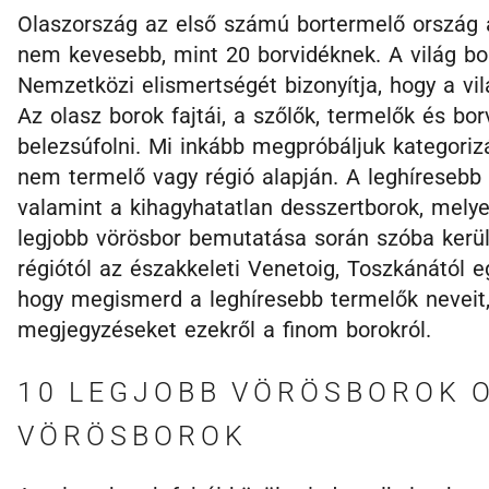
Olaszország az első számú bortermelő ország a
nem kevesebb, mint 20 borvidéknek. A világ bor
Nemzetközi elismertségét bizonyítja, hogy a vi
Az olasz borok fajtái, a szőlők, termelők és bo
belezsúfolni. Mi inkább megpróbáljuk kategorizá
nem termelő vagy régió alapján. A leghíresebb 
valamint a kihagyhatatlan desszertborok, melye
legjobb vörösbor bemutatása során szóba kerü
régiótól az északkeleti Venetoig, Toszkánától eg
hogy megismerd a leghíresebb termelők neveit, 
megjegyzéseket ezekről a finom borokról.
10 LEGJOBB VÖRÖSBOROK 
VÖRÖSBOROK