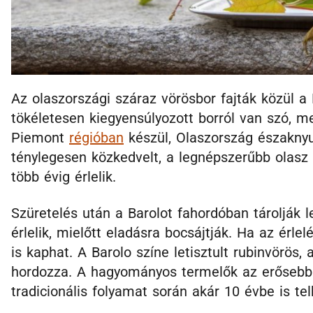
Az olaszországi száraz vörösbor fajták közül a 
tökéletesen kiegyensúlyozott borról van szó, me
Piemont
régióban
készül, Olaszország északnyu
ténylegesen közkedvelt, a legnépszerűbb olasz 
több évig érlelik.
Szüretelés után a Barolot fahordóban tárolják l
érlelik, mielőtt eladásra bocsájtják. Ha az érlel
is kaphat. A Barolo színe letisztult rubinvörös, 
hordozza. A hagyományos termelők az erősebb í
tradicionális folyamat során akár 10 évbe is tel