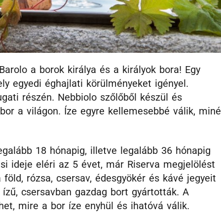
Barolo a borok királya és a királyok bora! Egy
ly egyedi éghajlati körülményeket igényel.
gati részén. Nebbiolo szőlőből készül és
bor a világon. Íze egyre kellemesebbé válik, miné
egalább 18 hónapig, illetve legalább 36 hónapig
ési ideje eléri az 5 évet, már Riserva megjelölést
a föld, rózsa, csersav, édesgyökér és kávé jegyeit
zű, csersavban gazdag bort gyártották. A
het, mire a bor íze enyhül és ihatóvá válik.