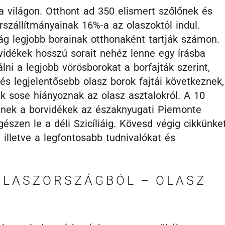
 világon. Otthont ad 350 elismert szőlőnek és
szállítmányainak 16%-a az olaszoktól indul.
lág legjobb borainak otthonaként tartják számon.
rvidékek hosszú sorait nehéz lenne egy írásba
lni a legjobb vörösborokat a borfajták szerint,
és legjelentősebb olasz borok fajtái következnek,
k sose hiányoznak az olasz asztalokról. A 10
lnek a borvidékek az északnyugati Piemonte
észen le a déli Szicíliáig. Kövesd végig cikkünket
illetve a legfontosabb tudnivalókat és
OLASZORSZÁGBÓL – OLASZ