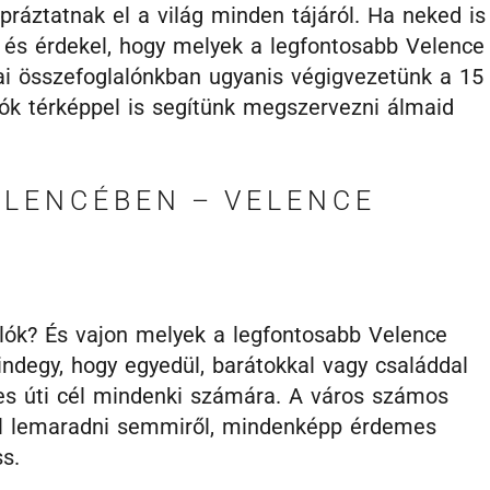
práztatnak el a világ minden tájáról. Ha neked is
 és érdekel, hogy melyek a legfontosabb Velence
Mai összefoglalónkban ugyanis végigvezetünk a 15
valók térképpel is segítünk megszervezni álmaid
ELENCÉBEN – VELENCE
lók? És vajon melyek a legfontosabb Velence
ndegy, hogy egyedül, barátokkal vagy családdal
es úti cél mindenki számára. A város számos
él lemaradni semmiről, mindenképp érdemes
s.