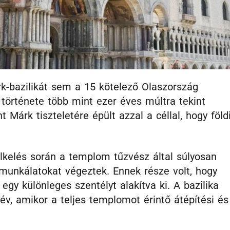
k-bazilikát sem a 15 kötelező Olaszország
 története több mint ezer éves múltra tekint
Márk tiszteletére épült azzal a céllal, hogy föld
lkelés során a templom tűzvész által súlyosan
 munkálatokat végeztek. Ennek része volt, hogy
 egy különleges szentélyt alakítva ki. A bazilika
év, amikor a teljes templomot érintő átépítési és