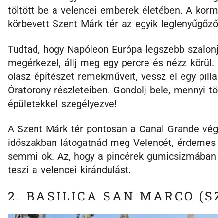
töltött be a velencei emberek életében. A korm
körbevett Szent Márk tér az egyik leglenyűgőz
Tudtad, hogy Napóleon Európa legszebb szalonj
megérkezel, állj meg egy percre és nézz körül
olasz építészet remekműveit, vessz el egy pill
Óratorony részleteiben. Gondolj bele, mennyi t
épületekkel szegélyezve!
A Szent Márk tér pontosan a Canal Grande végén
időszakban látogatnád meg Velencét, érdemes 
semmi ok. Az, hogy a pincérek gumicsizmában s
teszi a velencei kirándulást.
2. BASILICA SAN MARCO (