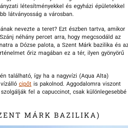
ányzati létesítményekkel és egyházi épületekkel
őbb látványosság a városban.
ának nevezte a teret? Ezt észben tartva, amikor
. Szánj néhány percet arra, hogy megcsodáld az
anatra a Dózse palota, a Szent Márk bazilika és a
örténelmet őriz magában ez a tér, ilyen gyönyörű
 található, így ha a nagyvízi (Aqua Alta)
vízálló
cipőt
is pakolnod. Aggodalomra viszont
zolgálják fel a capuccinot, csak különlegesebbé
SZENT MÁRK BAZILIKA)