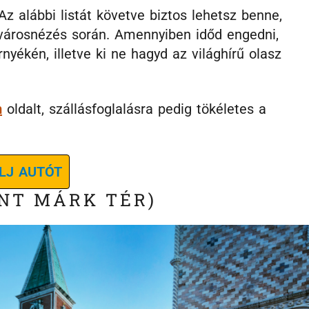
 alábbi listát követve biztos lehetsz benne,
városnézés során. Amennyiben időd engedni,
nyékén, illetve ki ne hagyd az világhírű olasz
m
oldalt, szállásfoglalásra pedig tökéletes a
LJ AUTÓT
ENT MÁRK TÉR)