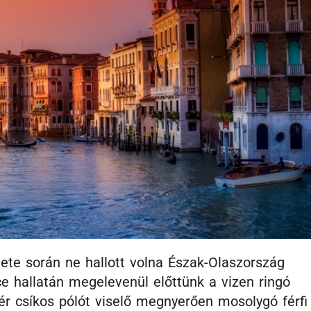
lete során ne hallott volna Észak-Olaszország
e hallatán megelevenül előttünk a vizen ringó
ér csíkos pólót viselő megnyerően mosolygó férfi