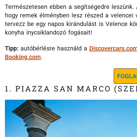
Természetesen ebben a segítségedre leszünk. Az
hogy remek élményben lesz részed a velencei 
tervezz be egy napos kirándulást is Velence kör
konyha ínycsiklandozó fogásait!
Tipp:
autóbérlésre használd a
Discovercars.co
Booking.com
.
FOGLA
1. PIAZZA SAN MARCO (SZ