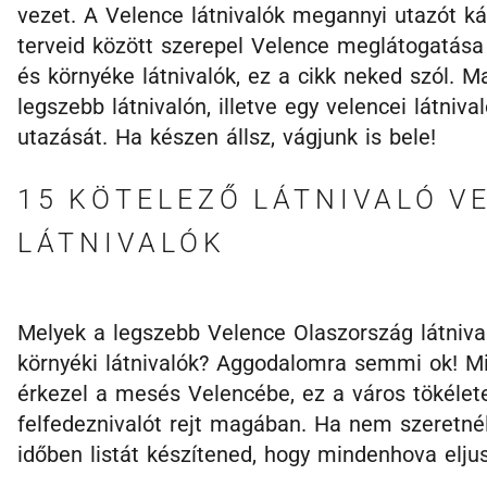
vezet. A Velence látnivalók megannyi utazót ká
terveid között szerepel Velence meglátogatása
és környéke látnivalók, ez a cikk neked szól. 
legszebb látnivalón, illetve egy velencei látni
utazását. Ha készen állsz, vágjunk is bele!
15 KÖTELEZŐ LÁTNIVALÓ V
LÁTNIVALÓK
Melyek a legszebb Velence Olaszország látniva
környéki látnivalók? Aggodalomra semmi ok! Mi
érkezel a mesés Velencébe, ez a város tökélet
felfedeznivalót rejt magában. Ha nem szeretn
időben listát készítened, hogy mindenhova eljus