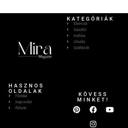
KATEGÓRIÁK
Életmód
Gasztró
Kultúra
Utazás
Szállások
HASZNOS
OLDALAK
KÖVESS
Főoldal
MINKET!
Kapcsolat
Rólunk