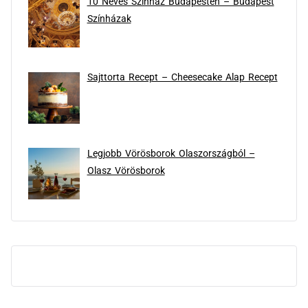
10 Neves Színház Budapesten – Budapest
Színházak
Sajttorta Recept – Cheesecake Alap Recept
Legjobb Vörösborok Olaszországból –
Olasz Vörösborok