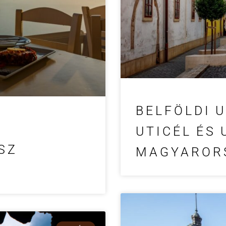
BELFÖLDI U
UTICÉL ÉS
SZ
MAGYAROR