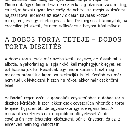
Finomnak úgyis finom lesz, de esztétikailag biztosan zavarni fog,
és helyre hozni ugyan lesz esély, de nehéz. Ha mégis szükséges,
hajszárítóval érdemes az edény oldalán kavarás közben
melegíteni, és úgy lehetséges a siker. De mégiscsak könnyebb, ha
eredetileg jól sikerül, és nem szükséges a helyreállítási művelet.
A DOBOS TORTA TETEJE – DOBOS
TORTA DISZITÉS
A dobos torta teteje már szóba került egyszer, de lássuk mi is
alkotja. Gyakorlatilag a lapjainkból kell meghagyjunk egyet, és
ezt használjuk fel. Készítünk egy finom karamellt, ezt még
melegen ráöntjük a lapra, és szeleteljük is fel. Később ezt már
nem tudjuk kivitelezni, hiszen ha ráköt, akkor már csak törni
lehet.
Valószínű régen ezért is gondolták egyszerűbben a dobos torta
diszites kérdését, hiszen akkor csak egyszerűen rátették a torta
tetejére. Egyszerűbb, de ugyanakkor így is elegáns lesz. A
mostani kivitelezés kicsit nagyobb odafigyeléssel jár, de
egyáltalán nem lehetetlen elkészíteni. Bár a lényegen, és az íz
élményen nem fog változtatni.