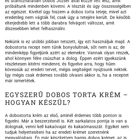
és utánozhatatlan Dobos József által közzé tett lesz, amit
próbáltunk mindenben követni. A tésztát és úgy összességében
az egészet. Kivétel úgy hiszem a dobos torta teteje, mivel azt
eredetileg nem vágták fel, csak úgy a tetejére került. De később
elterjedtebb lett a több darabra felvágott változat, amit
díszesebben lehet felhasználni.
Nekünk is ez utóbbi jobban tetszett, így ezt használjuk majd. A
dobostorta recept nem tűnik bonyolultnak, sőt nem is az, de
mindenképp figyeljünk azért az elemekre. Vannak olyan részek,
ahol könnyen félre csúszhat a dolog. Éppen ezért igyekszünk
részletesen kitérni mindenre, és figyelve arra, hogy hűen
kövessük az eredeti tervet, mégis segítséget nyújtsunk nektek.
Így mégis csak érdemes tovább olvasni akkor is, ha a receptet
már ismertétek.
EGYSZERŰ DOBOS TORTA KRÉM –
HOGYAN KÉSZÜL?
A dobostorta krém az első, aminél érdemes több ponton is
figyelni. Már a beszerzésnél is. Két sarkalatos pontja is van a
dolognak, venni kell kakaóvajat és kakaómasszát. Egyiket sem
tudjuk helyettesíteni ha az eredeti krémet szeretnénk
megvalósítani. Én már készítettem hamis dobos krémet, az is