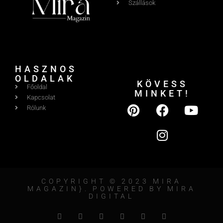
Szállások
HASZNOS
OLDALAK
KÖVESS
Főoldal
MINKET!
Kapcsolat
Rólunk
COPYRIGHT © 2023 MIRA
MAGAZIN}. POWERED BY MIRA
DIGITAL