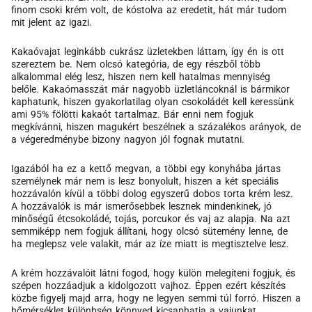
finom csoki krém volt, de kóstolva az eredetit, hát már tudom
mit jelent az igazi.
Kakaóvajat leginkább cukrász üzletekben láttam, így én is ott
szereztem be. Nem olcsó kategória, de egy részből több
alkalommal elég lesz, hiszen nem kell hatalmas mennyiség
belőle. Kakaómasszát már nagyobb üzletláncoknál is bármikor
kaphatunk, hiszen gyakorlatilag olyan csokoládét kell keressünk
ami 95% fölötti kakaót tartalmaz. Bár enni nem fogjuk
megkívánni, hiszen magukért beszélnek a százalékos arányok, de
a végeredménybe bizony nagyon jól fognak mutatni.
Igazából ha ez a kettő megvan, a többi egy konyhába jártas
személynek már nem is lesz bonyolult, hiszen a két speciális
hozzávalón kívül a többi dolog egyszerű dobos torta krém lesz.
A hozzávalók is már ismerősebbek lesznek mindenkinek, jó
minőségű étcsokoládé, tojás, porcukor és vaj az alapja. Na azt
semmiképp nem fogjuk állítani, hogy olcsó sütemény lenne, de
ha meglepsz vele valakit, már az íze miatt is megtisztelve lesz.
A krém hozzávalóit látni fogod, hogy külön melegíteni fogjuk, és
szépen hozzáadjuk a kidolgozott vajhoz. Éppen ezért készítés
közbe figyelj majd arra, hogy ne legyen semmi túl forró. Hiszen a
hőmérséklet különbség könnyed kicsaphatja a vajunkat.