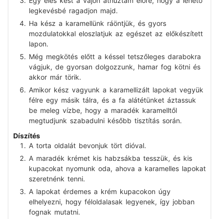
Egy éles kést a vajon áthúztam előre, hogy a lehető
legkevésbé ragadjon majd.
Ha kész a karamellünk ráöntjük, és gyors
mozdulatokkal eloszlatjuk az egészet az előkészített
lapon.
Még megkötés előtt a késsel tetszőleges darabokra
vágjuk, de gyorsan dolgozzunk, hamar fog kötni és
akkor már törik.
Amikor kész vagyunk a karamellizált lapokat vegyük
félre egy másik tálra, és a fa alátétünket áztassuk
be meleg vízbe, hogy a maradék karamelltől
megtudjunk szabadulni később tisztítás során.
Díszítés
A torta oldalát bevonjuk tört dióval.
A maradék krémet kis habzsákba tesszük, és kis
kupacokat nyomunk oda, ahova a karamelles lapokat
szeretnénk tenni.
A lapokat érdemes a krém kupacokon úgy
elhelyezni, hogy féloldalasak legyenek, így jobban
fognak mutatni.