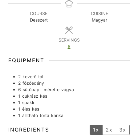
COURSE
CUISINE
Desszert
Magyar
SERVINGS
8
EQUIPMENT
2 keverő tál
2 főzőedény
6 sütőpapír méretre vágva
1 cukrász kés
1 spakli
1 éles kés
1 állítható torta karika
INGREDIENTS
1x
2x
3x