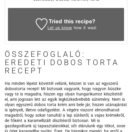
Tried this recipe?
Let us know
how it was!
ÖSSZEFOGLALÓ:
EREDETI DOBOS TORTA
RECEPT
Ha minden lépést követtél velünk, készen is van az egyszerű
dobostorta recept! Mi biztosak vagyunk, hogy nagyon büszke
vagy te is magadra, hiszen egy olyan hungarikumot készítettél
el, ami jogosan lett az egyik legközkedveltebb sütemény. Nem is
olyan egyszerű dobos torta krém ami bele jár, hiszen utánajárást
is igényelt, illetve odafigyelést. A végére viszont elmondhatod
magadról, hogy sokat tanultál a lap sütésről, a vajas krémekről,
de főként a karamellizált díszítésről biztosan. Mi is
gazdagodtunk új tapasztalatokkal, sőt elárulunk egy titkot, sose
jó ötlet karamellbe nyúlni. Éget. De bármikor megéri, ha erről a