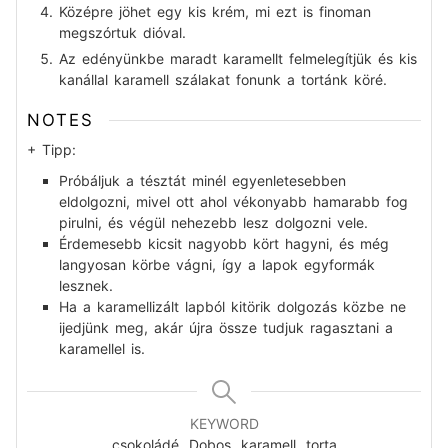
Középre jöhet egy kis krém, mi ezt is finoman
megszórtuk dióval.
Az edényünkbe maradt karamellt felmelegítjük és kis
kanállal karamell szálakat fonunk a tortánk köré.
NOTES
+ Tipp:
Próbáljuk a tésztát minél egyenletesebben
eldolgozni, mivel ott ahol vékonyabb hamarabb fog
pirulni, és végül nehezebb lesz dolgozni vele.
Érdemesebb kicsit nagyobb kört hagyni, és még
langyosan körbe vágni, így a lapok egyformák
lesznek.
Ha a karamellizált lapból kitörik dolgozás közbe ne
ijedjünk meg, akár újra össze tudjuk ragasztani a
karamellel is.
KEYWORD
csokoládé, Dobos, karamell, torta