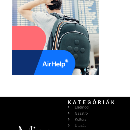
KATEGÓRIÁK
Életmód
Gasztró
Kultúra
Utazás