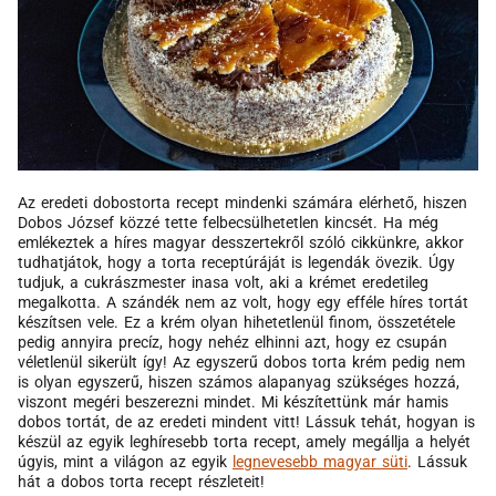
Az eredeti dobostorta recept mindenki számára elérhető, hiszen
Dobos József közzé tette felbecsülhetetlen kincsét. Ha még
emlékeztek a híres magyar desszertekről szóló cikkünkre, akkor
tudhatjátok, hogy a torta receptúráját is legendák övezik. Úgy
tudjuk, a cukrászmester inasa volt, aki a krémet eredetileg
megalkotta. A szándék nem az volt, hogy egy efféle híres tortát
készítsen vele. Ez a krém olyan hihetetlenül finom, összetétele
pedig annyira precíz, hogy nehéz elhinni azt, hogy ez csupán
véletlenül sikerült így! Az egyszerű dobos torta krém pedig nem
is olyan egyszerű, hiszen számos alapanyag szükséges hozzá,
viszont megéri beszerezni mindet. Mi készítettünk már hamis
dobos tortát, de az eredeti mindent vitt! Lássuk tehát, hogyan is
készül az egyik leghíresebb torta recept, amely megállja a helyét
úgyis, mint a világon az egyik
legnevesebb magyar süti
. Lássuk
hát a dobos torta recept részleteit!