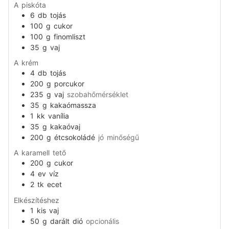
A piskóta
6
db
tojás
100
g
cukor
100
g
finomliszt
35
g
vaj
A krém
4
db
tojás
200
g
porcukor
235
g
vaj
szobahőmérséklet
35
g
kakaómassza
1
kk
vanília
35
g
kakaóvaj
200
g
étcsokoládé
jó minőségű
A karamell tető
200
g
cukor
4
ev
víz
2
tk
ecet
Elkészítéshez
1
kis
vaj
50
g
darált dió
opcionális