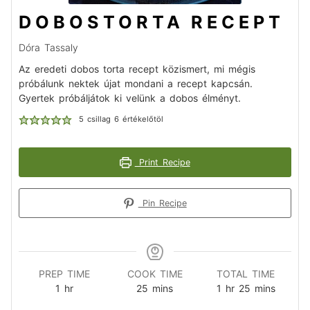
DOBOSTORTA RECEPT
Dóra Tassaly
Az eredeti dobos torta recept közismert, mi mégis
próbálunk nektek újat mondani a recept kapcsán.
Gyertek próbáljátok ki velünk a dobos élményt.
5
csillag
6
értékelőtöl
Print Recipe
Pin Recipe
PREP TIME
COOK TIME
TOTAL TIME
1
hr
25
mins
1
hr
25
mins