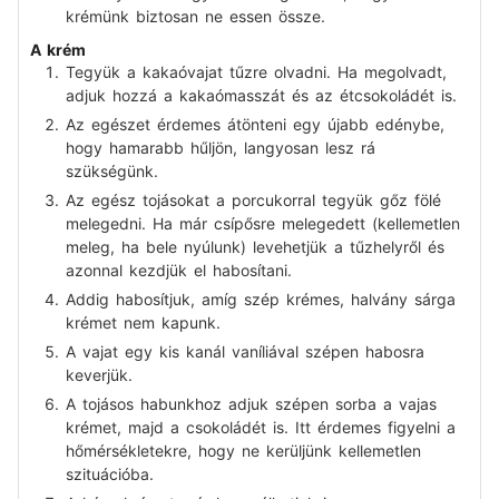
krémünk biztosan ne essen össze.
A krém
Tegyük a kakaóvajat tűzre olvadni. Ha megolvadt,
adjuk hozzá a kakaómasszát és az étcsokoládét is.
Az egészet érdemes átönteni egy újabb edénybe,
hogy hamarabb hűljön, langyosan lesz rá
szükségünk.
Az egész tojásokat a porcukorral tegyük gőz fölé
melegedni. Ha már csípősre melegedett (kellemetlen
meleg, ha bele nyúlunk) levehetjük a tűzhelyről és
azonnal kezdjük el habosítani.
Addig habosítjuk, amíg szép krémes, halvány sárga
krémet nem kapunk.
A vajat egy kis kanál vaníliával szépen habosra
keverjük.
A tojásos habunkhoz adjuk szépen sorba a vajas
krémet, majd a csokoládét is. Itt érdemes figyelni a
hőmérsékletekre, hogy ne kerüljünk kellemetlen
szituációba.