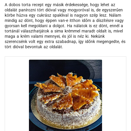
A dobos torta recept egy másik érdekessége, hogy lehet az
oldalát panírozni tört dióval vagy mogyoróval is, de egyszerűen
körbe húzva egy cukrász spaklival is nagyon szép lesz. Nálam
mindig az dönt, hogy éppen van-e itthon időm a díszítésre vagy
gyorsan kell megoldani a dolgot. Ha nálatok is ez dönt, ennél a
tortánál választhatjátok a sima krémmel maradt oldalt is, mivel
maga a krém valami mennyei, és jól is néz ki. Nekünk
szerencsénk volt egy extra szabadnap, így időnk megengedte, és
tört dióval bevontuk az oldalát.