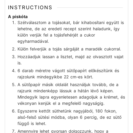
INSTRUCTIONS
A piskóta
Szétválasztom a tojásokat, bár kihabosítani együtt is
lehetne, de az eredeti recept szerint haladunk, így
külön verjük fel a tojásfehérjét a cukor
egyharmadával.
Külön felverjük a tojás sárgáját a maradék cukorral.
Hozzáadjuk lassan a lisztet, majd az olvasztott vajat
is.
6 darab méretre vágott sütőpapírt előkészítünk és
rajzolunk mindegyikbe 22 cm-es kört.
A sütőpapír másik oldalát használjuk tovább, de a
rajzunk mindenképp lássuk a hátán lévő képen.
Mindegyik lapra egyenletesen adagoljuk a krémet, és
vékonyan kenjük el a megfelelő nagyságig.
Egyszerre kettőt süthetünk nagyjából, 180 fokon,
alsó-felső sütési módba, olyan 6 percig, de ez sütő
függő is lehet.
Amennyire lehet gyorsan dolgozzunk, hogy a