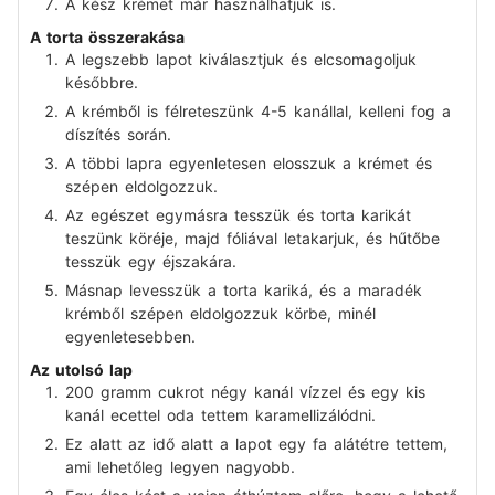
A kész krémet már használhatjuk is.
A torta összerakása
A legszebb lapot kiválasztjuk és elcsomagoljuk
későbbre.
A krémből is félreteszünk 4-5 kanállal, kelleni fog a
díszítés során.
A többi lapra egyenletesen elosszuk a krémet és
szépen eldolgozzuk.
Az egészet egymásra tesszük és torta karikát
teszünk köréje, majd fóliával letakarjuk, és hűtőbe
tesszük egy éjszakára.
Másnap levesszük a torta kariká, és a maradék
krémből szépen eldolgozzuk körbe, minél
egyenletesebben.
Az utolsó lap
200 gramm cukrot négy kanál vízzel és egy kis
kanál ecettel oda tettem karamellizálódni.
Ez alatt az idő alatt a lapot egy fa alátétre tettem,
ami lehetőleg legyen nagyobb.