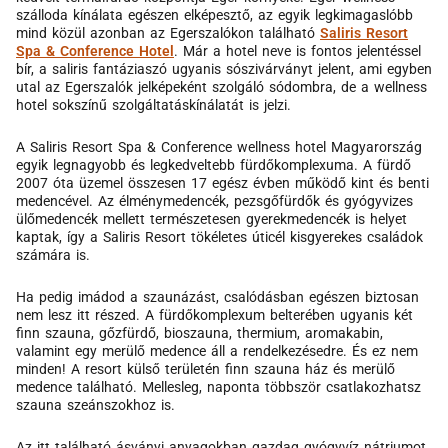
szálloda kínálata egészen elképesztő, az egyik legkimagaslóbb
mind közül azonban az Egerszalókon található
Saliris Resort
Spa & Conference Hotel
. Már a hotel neve is fontos jelentéssel
bír, a saliris fantáziaszó ugyanis sószivárványt jelent, ami egyben
utal az Egerszalók jelképeként szolgáló sódombra, de a wellness
hotel sokszínű szolgáltatáskínálatát is jelzi.
A Saliris Resort Spa & Conference wellness hotel Magyarország
egyik legnagyobb és legkedveltebb fürdőkomplexuma. A fürdő
2007 óta üzemel összesen 17 egész évben működő kint és benti
medencével. Az élménymedencék, pezsgőfürdők és gyógyvizes
ülőmedencék mellett természetesen gyerekmedencék is helyet
kaptak, így a Saliris Resort tökéletes úticél kisgyerekes családok
számára is.
Ha pedig imádod a szaunázást, csalódásban egészen biztosan
nem lesz itt részed. A fürdőkomplexum belterében ugyanis két
finn szauna, gőzfürdő, bioszauna, thermium, aromakabin,
valamint egy merülő medence áll a rendelkezésedre. És ez nem
minden! A resort külső területén finn szauna ház és merülő
medence található. Mellesleg, naponta többször csatlakozhatsz
szauna szeánszokhoz is.
Az itt található ásványi anyagokban gazdag gyógyvíz nátriumot,