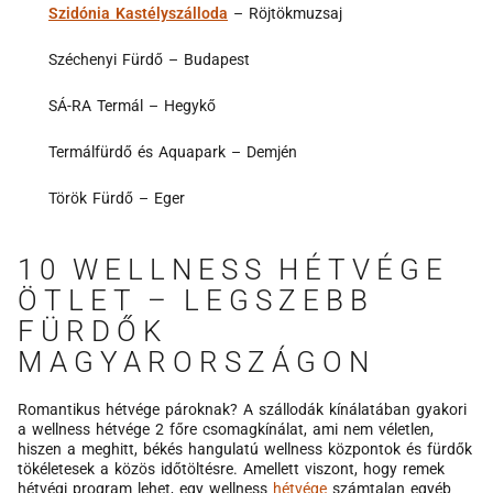
Szidónia Kastélyszálloda
– Röjtökmuzsaj
Széchenyi Fürdő – Budapest
SÁ-RA Termál – Hegykő
Termálfürdő és Aquapark – Demjén
Török Fürdő – Eger
10 WELLNESS HÉTVÉGE
ÖTLET – LEGSZEBB
FÜRDŐK
MAGYARORSZÁGON
Romantikus hétvége pároknak? A szállodák kínálatában gyakori
a wellness hétvége 2 főre csomagkínálat, ami nem véletlen,
hiszen a meghitt, békés hangulatú wellness központok és fürdők
tökéletesek a közös időtöltésre. Amellett viszont, hogy remek
hétvégi program lehet, egy wellness
hétvége
számtalan egyéb