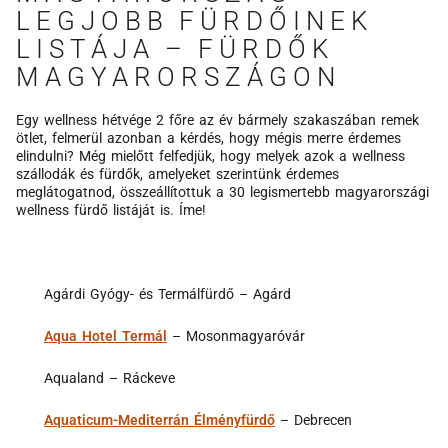
LEGJOBB FÜRDŐINEK
LISTÁJA – FÜRDŐK
MAGYARORSZÁGON
Egy wellness hétvége 2 főre az év bármely szakaszában remek
ötlet, felmerül azonban a kérdés, hogy mégis merre érdemes
elindulni? Még mielőtt felfedjük, hogy melyek azok a wellness
szállodák és fürdők, amelyeket szerintünk érdemes
meglátogatnod, összeállítottuk a 30 legismertebb magyarországi
wellness fürdő listáját is. Íme!
Agárdi Gyógy- és Termálfürdő – Agárd
Aqua Hotel Termál
– Mosonmagyaróvár
Aqualand – Ráckeve
Aquaticum-Mediterrán Élményfürdő
– Debrecen