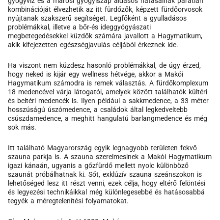
gyógyvíz és a marosi gyógyiszap áldásos hatásainak páratlan
kombinációját élvezhetik az itt fürdőzők, képzett fürdőorvosok
nyújtanak szakszerű segítséget. Legfőként a gyulladásos
problémákkal, illetve a bőr-és ideggyógyászati
megbetegedésekkel küzdők számára javallott a Hagymatikum,
akik kifejezetten egészségjavulás céljából érkeznek ide.
Ha viszont nem küzdesz hasonló problémákkal, de úgy érzed,
hogy neked is kijár egy wellness hétvége, akkor a Makói
Hagymatikum számodra is remek választás. A fürdőkomplexum
18 medencével várja látogatói, amelyek között találhatók kültéri
és beltéri medencék is. Ilyen például a sakkmedence, a 33 méter
hosszúságú úszómedence, a családok által legkedveltebb
csúszdamedence, a meghitt hangulatú barlangmedence és még
sok más.
Itt található Magyarország egyik legnagyobb területen fekvő
szauna parkja is. A szauna szerelmesinek a Makói Hagymatikum
igazi kánaán, ugyanis a gőzfürdő mellett nyolc különböző
szaunát próbálhatnak ki. Sőt, exklúzív szauna szeánszokon is
lehetőséged lesz itt részt venni, ezek célja, hogy eltérő felöntési
és legyezési technikáikkal még különlegesebbé és hatásosabbá
tegyék a méregtelenítési folyamatokat.