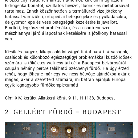
A Széchenyi fürdő termálvize nátriumot, kalcium-magnézium-
hidrogénkarbonátot, szulfátos hévizet, fluorid- és metaborsavat
tartalmaz. Ennek köszönhetően a termálfürdő vize jótékony
hatással van izületi, ortopédiai betegségekre és gyulladásokra,
de gyomor, epe és vese betegségek kezelésére is javallott.
Emellett, légzőszervi problémákra, és a csontrendszer
mészhiánnyal járó állapotának kezelésére is jótékony hatással
van.
Kicsik és nagyok, kikapcsolódni vágyó fiatal baráti társaságok,
családok és különböző egészségügyi problémákkal küzdő idősek
számára is tökéletes wellness úti cél a Budapest belvárosától
csupán néhány percre található Széchenyi fürdő. Ha úgy érzed
tehát, hogy jöhetne már egy wellness hétvége ajándékba akár a
magad, akár a szeretteid számára, mi bátran ajánljuk Európa
egyik legnagyobb fürdőkomplexumát!
Cím: XIV. kerület Állatkerti körút 9-11. H-1138, Budapest
2. GELLÉRT FÜRDŐ – BUDAPEST