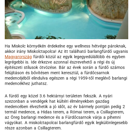
Ha Miskolc környékén érdekelne egy wellness hétvége pároknak,
akkor irány Miskolctapolca! Az itt található barlangfürdő ugyanis
Magyarország
fürdői közül az egyik legegyedülállóbb és egyben
legrégebbi is. Ide érkezve azonnal észrevehető a régi és új
építészeti stílusok ötvözése. Bár az évek során a fürdő számos
felújításon és bővítésen ment keresztül, a fürdőcsarnok
medencéjéből elindulva egészen a régi 1959-től meglévő barlangi
medencékhez juthatsz.
A fürdő egy közel 3.6 hektárnyi területen fekszik. A nyári
szezonban a vendégek hat kültéri élményekben gazdag
medencében élvezhetik a jó időt, az év bármely pontján pedig 2
termál medence, a Hidas terem, a Római terem, a Csillagterem,
az Öreg barlangi medence és a Fürdőcsarnok várja a pihenni
vágyókat. A miskolctapolcai barlangfürdő egyik legkülönlegesebb
része azonban a Csillagterem.