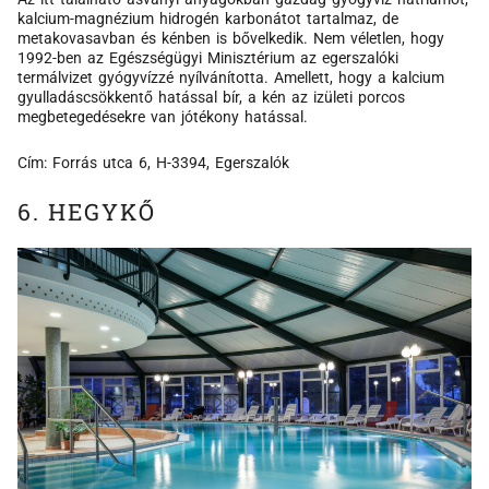
kalcium-magnézium hidrogén karbonátot tartalmaz, de
metakovasavban és kénben is bővelkedik. Nem véletlen, hogy
1992-ben az Egészségügyi Minisztérium az egerszalóki
termálvizet gyógyvízzé nyílvánította. Amellett, hogy a kalcium
gyulladáscsökkentő hatással bír, a kén az izületi porcos
megbetegedésekre van jótékony hatással.
Cím: Forrás utca 6, H-3394, Egerszalók
6. HEGYKŐ