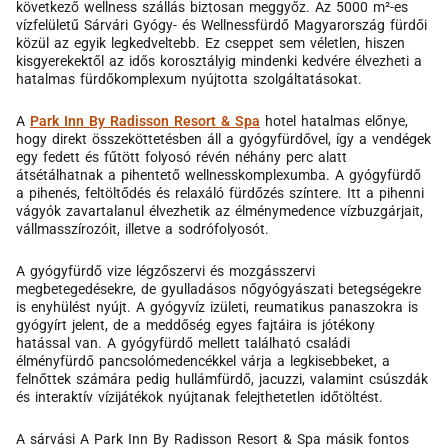
következő wellness szállás biztosan meggyőz. Az 5000 m²-es
vízfelületű Sárvári Gyógy- és Wellnessfürdő Magyarország fürdői
közül az egyik legkedveltebb. Ez cseppet sem véletlen, hiszen
kisgyerekektől az idős korosztályig mindenki kedvére élvezheti a
hatalmas fürdőkomplexum nyújtotta szolgáltatásokat.
A
Park Inn By Radisson Resort & Spa
hotel hatalmas előnye,
hogy direkt összeköttetésben áll a gyógyfürdővel, így a vendégek
egy fedett és fűtött folyosó révén néhány perc alatt
átsétálhatnak a pihentető wellnesskomplexumba. A gyógyfürdő
a pihenés, feltöltődés és relaxáló fürdőzés színtere. Itt a pihenni
vágyók zavartalanul élvezhetik az élménymedence vízbuzgárjait,
vállmasszírozóit, illetve a sodrófolyosót.
A gyógyfürdő vize légzőszervi és mozgásszervi
megbetegedésekre, de gyulladásos nőgyógyászati betegségekre
is enyhülést nyújt. A gyógyvíz izületi, reumatikus panaszokra is
gyógyírt jelent, de a meddőség egyes fajtáira is jótékony
hatással van. A gyógyfürdő mellett található családi
élményfürdő pancsolómedencékkel várja a legkisebbeket, a
felnőttek számára pedig hullámfürdő, jacuzzi, valamint csúszdák
és interaktív vízijátékok nyújtanak felejthetetlen időtöltést.
A sárvási A Park Inn By Radisson Resort & Spa másik fontos