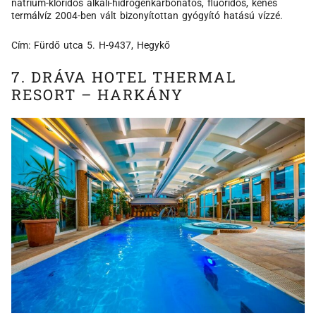
nátrium-kloridos alkáli-hidrogénkarbonátos, fluoridos, kénes
termálvíz 2004-ben vált bizonyítottan gyógyító hatású vízzé.
Cím: Fürdő utca 5. H-9437, Hegykő
7. DRÁVA HOTEL THERMAL
RESORT – HARKÁNY