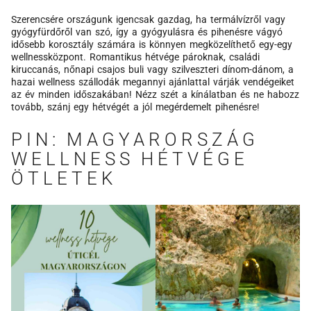
Szerencsére országunk igencsak gazdag, ha termálvízről vagy
gyógyfürdőről van szó, így a gyógyulásra és pihenésre vágyó
idősebb korosztály számára is könnyen megközelíthető egy-egy
wellnessközpont. Romantikus hétvége pároknak, családi
kiruccanás, nőnapi csajos buli vagy szilveszteri dínom-dánom, a
hazai wellness szállodák megannyi ajánlattal várják vendégeiket
az év minden időszakában! Nézz szét a kínálatban és ne habozz
tovább, szánj egy hétvégét a jól megérdemelt pihenésre!
PIN: MAGYARORSZÁG
WELLNESS HÉTVÉGE
ÖTLETEK