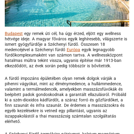
Budapest
egy remek úti cél, ha úgy érzed, eljött egy wellness
hétvége ideje. A magyar főváros egyik leghíresebb, világszerte is
ismert gyógyfürdője a Széchenyi fürdő. Összesen 18
medencéjével a Széchenyi fürdő
Európa
egyik legnagyobb
fürdőkomplexumaként van számon tartva. A wellnessközpont
hatalmas múltra tekint vissza, ugyanis építése már 1913-ban
elkezdődött, az évek során pedig többször is bővítették.
A fürdő impozáns épületében olyan remek dolgok várják a
pihenni vágyókat, mint az élménymedence, a hullámmedence,
valamint a termálmedencék, amelyekben masszázsfúvókák és
beépített padok gondoskodnak a garantált ellazulásról. Próbáld
ki a szén-dioxidos kádfürdőt, a száraz forró és gőzfürdőket, a
finn szaunát és infra szaunát. De érdemes a masszázsokra és
egyéb kezelésekre is vetned egy pillantást, ugyanis az
iszappakolástól a thai masszázsig számtalan szolgáltatás
elérhető.