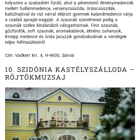
helyszíne a szabadtéri fürdő, ahol a pihenetető élménymedencék
mellett hullámmedence, versenycsúszda, óriáscsúszdák,
kalózhajóval és vízi várral ellátott gyermek kalandmedence várja
a család apraját-nagyját. A szaunák szerelmesei pedig a
szaunák széles kínálatából válogathatnak. Finn szaunák,
gőzfürdők, soft szaunák, aromakabinok, élmény zuhanyok,
Kneipp medence és óriás jacuzzik gondoskodnak a vendégek
teljes felfrissüléséről.
Cím: Vadkert krt. 4, H-9600, Sárvár
10. SZIDÓNIA KASTÉLYSZÁLLODA –
RÖJTÖKMUZSAJ