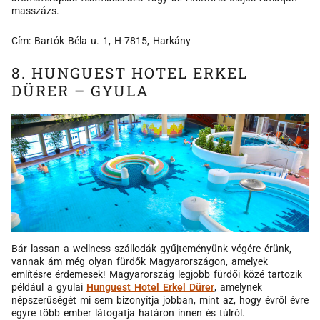
masszázs.
Cím: Bartók Béla u. 1, H-7815, Harkány
8. HUNGUEST HOTEL ERKEL
DÜRER – GYULA
Bár lassan a wellness szállodák gyűjteményünk végére érünk,
vannak ám még olyan fürdők Magyarországon, amelyek
említésre érdemesek! Magyarország legjobb fürdői közé tartozik
például a gyulai
Hunguest Hotel Erkel Dürer
, amelynek
népszerűségét mi sem bizonyítja jobban, mint az, hogy évről évre
egyre több ember látogatja határon innen és túlról.