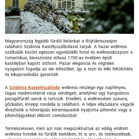
Magyarország legjobb fürdői listánkat a Röjtökmuzsajon
található Szidónia Kastélyszállodával zárjuk. A hazai wellness
szállodák között egészen egyedülálló hotel és wellnessközpont a
romantikus, klasszicista stílusú 1700-as években épült
kastélyban kapott otthont. Pazar elegancia és végtelen
nyugalom fogadja az ide érkezőket, így a testi és lelki feltöltődés
és kikapcsolódás garantált.
A
Szidónia Kastélyszálloda
wellness részlege egy napfényes,
tágas medencetérrel várja vendégeit, amelyhez egy hangulatos
pezsgőfürdő sarok is tartozik. Emellett, a wellnessben szauna,
gőzkabin, Kneipp rondella is található. A teljes ellazulásra vágyók
élvezhetik a hőterápiás kerámiapadok nyújtotta pihenést vagy a
pihenőágyakkal ellátott csendszobát.
Természetesen, mint azt már megszokhattuk az eddig említett
wellness hotelek és fürdők esetében, itt is arc-, és testkezelések,