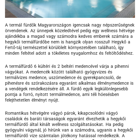
A termál fürdők Magyarországon igencsak nagy népszerűségnek
örvendenek. Az ünnepek közeledtével pedig egy wellness hétvége
ajándékba a magad vagy számodra kedves emberek számára a
hegykői termálfürdőbe nem is hangzik olyan rosszul! Hegykő a
Fertő-táj természettel körülölelt környezetében található, így
minden feltétel adott a tökéletes nyugalomhoz és feltöltődéshez.
A termálfürdő 6 kültéri és 2 beltéri medencével várja a pihenni
vágyókat. A medencék között található gyógyvizes és
termálvizes medence, uszómedence és gyerekpancsoló, de
pihenésre és szórakozásra egyaránt alkalmas élménymedence is
a vendégek rendelkezésére áll. A fürdő egyik legkülönlegesebb
pontja a forró, nyitott termálmedence, ami téli hóesésben
felejthetetlen élményt nyújt.
Romantikus hétvégére vágyó párok, kikapcsolódni vágyó
családok és baráti társaságok egyaránt élvezhetik a hegykői
termálfürdő által kínált wellness szolgáltatásokat. Ha pedig
gyógyulni vágynál, jó hírünk van a számodra, ugyanis a hegykői
termálfürdő vize számtalan jótékony hatással rendelkezik. A