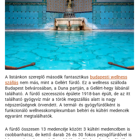
A listánkon szereplő második fantasztikus
budapesti wellness
szállás
nem más, mint a Gellért fürdő. Ez a wellness szálloda
Budapest belvárosában, a Duna partján, a Gellért-hegy lábánál
található. A fürdő szecessziós épülete 1918-ban épült, de az itt
található gyógyvíz már a török megszállás alatt is nagy
népszerűségnek örvendett. A termál- és gyógyfürdőként is
funkcionáló wellnesskomplexumban beltéri és kültéri medencék
egyaránt megtalálhatók.
A fürdő összesen 13 medencéje között 3 kültéri medencében is
csobbanhatsz, de kettő darab 26 és 30 fokos pezsgőfürdővel is