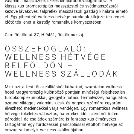
valamint masszázsok széles kínálatából válogathatsz. A
klasszikus aromaterápiás masszázstól és svédmasszázstól
kezdve lávaköves, talpreflex masszázsok gazdag kínálata érhető
el. Egy pihentető wellness hétvége pároknak kifejezetten remek
időtöltés lehet a kastély romantikus környezetében.
Cím: Röjtöki út 37, H-9451, Röjtökmuzsaj
ÖSSZEFOGLALÓ:
WELLNESS HÉTVÉGE
BELFÖLDÖN –
WELLNESS SZÁLLODÁK
Mint azt a fenti összeállításból láthattad, számtalan wellness
hotel Magyarország különböző pontjain minőségi, felejthetetlen
fürdőkomplexumokkal, gyógyító hatású termálvízzel, hangulatos
szauna világgal, valamint kicsik és nagyok számára egyaránt
élvezhető medencékkel várja vendégeit. Egy romantikus wellness
hétvége tökéletes választás, ha értékes időt szeretnél tölteni
pároddal, de családok számára is fantasztikus élményeket
tartogathat egy fürdőzéssel, pancsolással eltöltött hétvége az
ország valamelyik wellness szállodájában.