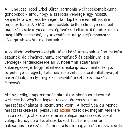
A Hunguest Hotel Erkel Dürer Harmónia wellnesskomplexuma
gondoskodik arról, hogy a szálloda vendégei egy hosszú
kényeztető wellness hétvége után kipihenve és felfrissülve
térjenek haza. A 36°C hőmérsékletű beltéri élménymedencét
masszázs szivattyúkkal és légfúvókkal ellátott ülőpadok teszik
még különlegesebbé, így a vendégek nagy erejű masszázs
vízsugarak között lazulhatnak el.
A szálloda wellness szolgáltatásai közé tartoznak a finn és infra
szaunák, de élményzuhany, aromafürdő és szolárium is a
vendégek rendelkezésére áll. A hotel finn szaunáinak
különlegessége, hogy felöntéskor eukaliptusz, menta, fenyő,
törpefenyő és egyéb, kellemes közérzetet biztosító illatanyagot
használnak, amely még kellemesebbé teszi a szaunázás
élményét.
Ahhoz pedig, hogy maradéktalanul tartalmas és pihentető
wellness hétvégében legyen részed, érdemes a hotel
masszázskínálatát is szemügyre venni. A hotel Spa du Monde
masszázskezelései például az
ázsiai
rizsföldek meghitt vidékére
invitálnak. Egzotikus ázsiai aromaolajos masszázsok közül
válogathatsz, de a kezelések között találsz mediterrán
balzsamos masszázst és orientális aromagyertyás masszázst is.