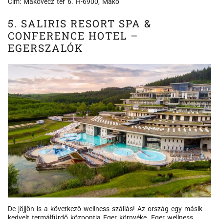
Cím: Makovecz tér 6. H-6900, Makó
5. SALIRIS RESORT SPA &
CONFERENCE HOTEL –
EGERSZALÓK
De jöjjön is a következő wellness szállás! Az ország egy másik
kedvelt termálfürdő központja Eger környéke. Eger wellness