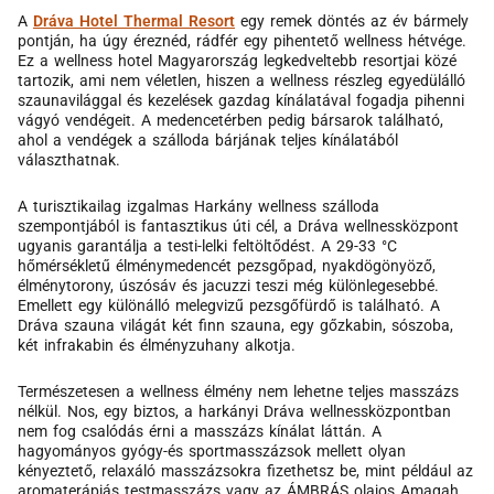
A
Dráva Hotel Thermal Resort
egy remek döntés az év bármely
pontján, ha úgy éreznéd, rádfér egy pihentető wellness hétvége.
Ez a wellness hotel Magyarország legkedveltebb resortjai közé
tartozik, ami nem véletlen, hiszen a wellness részleg egyedülálló
szaunavilággal és kezelések gazdag kínálatával fogadja pihenni
vágyó vendégeit. A medencetérben pedig bársarok található,
ahol a vendégek a szálloda bárjának teljes kínálatából
választhatnak.
A turisztikailag izgalmas Harkány wellness szálloda
szempontjából is fantasztikus úti cél, a Dráva wellnessközpont
ugyanis garantálja a testi-lelki feltöltődést. A 29-33 °C
hőmérsékletű élménymedencét pezsgőpad, nyakdögönyöző,
élménytorony, úszósáv és jacuzzi teszi még különlegesebbé.
Emellett egy különálló melegvizű pezsgőfürdő is található. A
Dráva szauna világát két finn szauna, egy gőzkabin, sószoba,
két infrakabin és élményzuhany alkotja.
Természetesen a wellness élmény nem lehetne teljes masszázs
nélkül. Nos, egy biztos, a harkányi Dráva wellnessközpontban
nem fog csalódás érni a masszázs kínálat láttán. A
hagyományos gyógy-és sportmasszázsok mellett olyan
kényeztető, relaxáló masszázsokra fizethetsz be, mint például az
aromaterápiás testmasszázs vagy az ÁMBRÁS olajos Amaqah