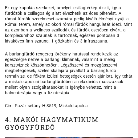
Ez egy kupolás szerkezet, amelyet csillagtérkép díszít, így a
fürdőzök a csillagos ég alatt élvezhetik az édes pihenést. A
római fürdők szerelmesei számára pedig kiváló élményt nyújt a
Római terem, amely az ókori római fürdők hangulatát idézi. Mint
az azonban a wellness szállodák és fürdők esetében elvárt, a
komplexumhoz szaunák is tartoznak, egészen pontosan 3
lávaköves finn szauna, 1 gőzkabin és 3 infraszauna.
A barlangfürdő rengeteg jótékony hatással rendelkezik az
egészségre nézve a barlangi klímának, valamint a meleg
karsztvíznek köszönhetően. Légzőszervi és mozgásszervi
megbetegdések, széles skálájára javallott a barlangfürdő
termálvize, de főként izületi betegségek esetén ajánlott. Így tehát
a miskolctapolcai barlangfürdőben a relaxációs masszázsok
mellett olyan szolgáltatásokat is igénybe vehetsz, mint a
balneoterápia vagy a fizioterápia.
Cím: Pazár sétány H-3519, Miskolctapolca
4. MAKÓI HAGYMATIKUM
GYÓGYFÜRDŐ