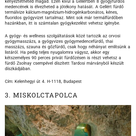
kényeztetheted magad. Ezen kívül a Gellértben 8 gyógyfürdős
medencének is élvezheted a jótékony hatását. A Gellért fürdő
termálvize kálcium-magnézium-hidrogénkarbonátos, kénes,
fluoridos gyógyvizet tartalmaz. Mint sok már termálfürdőben
hazánkban, itt is számtalan gyógykezelést vehetsz igénybe.
A gyógy- és wellness szolgáltatások közé tartozik az orvosi
gyógymasszázs, a gyógyvizes gyógymedencefürdő, thai
masszázs, szauna és gőzfürdő, csak hogy néhányat említsünk a
listáról. Ha pedig teljes nyugalomra vágysz, akkor egy
kétszemélyes 90 perces privát fürdőzésen is részt vehetsz a
fürdő Zsolnay csempével díszített Tardosi márványból készült
díszkádjában.
Cím: Kelenhegyi út 4. H-1118, Budapest
3. MISKOLCTAPOLCA