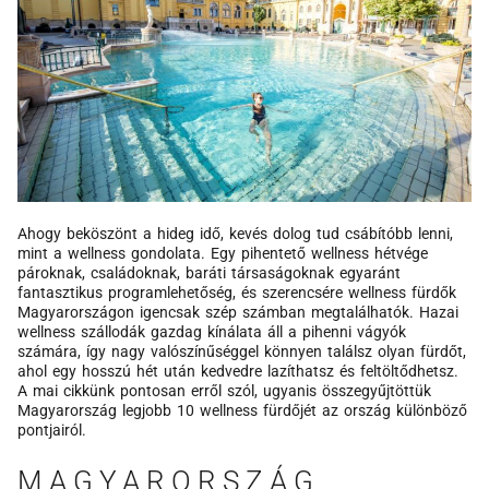
Ahogy beköszönt a hideg idő, kevés dolog tud csábítóbb lenni,
mint a wellness gondolata. Egy pihentető wellness hétvége
pároknak, családoknak, baráti társaságoknak egyaránt
fantasztikus programlehetőség, és szerencsére wellness fürdők
Magyarországon igencsak szép számban megtalálhatók. Hazai
wellness szállodák gazdag kínálata áll a pihenni vágyók
számára, így nagy valószínűséggel könnyen találsz olyan fürdőt,
ahol egy hosszú hét után kedvedre lazíthatsz és feltöltődhetsz.
A mai cikkünk pontosan erről szól, ugyanis összegyűjtöttük
Magyarország legjobb 10 wellness fürdőjét az ország különböző
pontjairól.
MAGYARORSZÁG