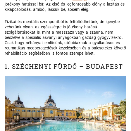
jótékony hatással bír. Az első és legfontosabb előny a lazítás és
kikapcsolódás, amiből, lássuk be, sosem elég.
Fizikai és mentális szempontból is feltöltődhetünk, de igénybe
vehetünk olyan, az egészségre is jótékony hatású
szolgáltatásokat is, mint a masszázs vagy a szauna, nem
beszélve a speciális ásványi anyagokban gazdag gyógyvizekről.
Csak hogy néhányat említsünk, utóbbiaknak a gyulladásos és
reumatikus megbetegedések kezelésében és a baleseteket követő
rehabilitáció segítésében is fontos szerepe lehet.
1. SZÉCHENYI FÜRDŐ – BUDAPEST