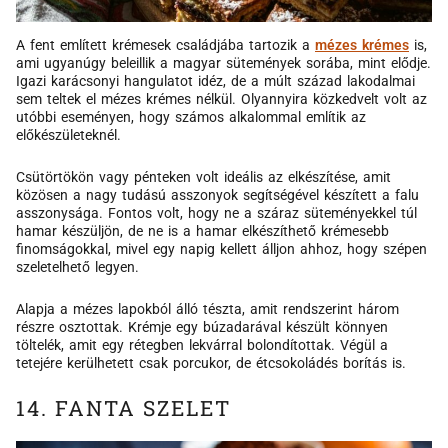
A fent említett krémesek családjába tartozik a
mézes krémes
is,
ami ugyanúgy beleillik a magyar sütemények sorába, mint elődje.
Igazi karácsonyi hangulatot idéz, de a múlt század lakodalmai
sem teltek el mézes krémes nélkül. Olyannyira közkedvelt volt az
utóbbi eseményen, hogy számos alkalommal említik az
előkészületeknél.
Csütörtökön vagy pénteken volt ideális az elkészítése, amit
közösen a nagy tudású asszonyok segítségével készített a falu
asszonysága. Fontos volt, hogy ne a száraz süteményekkel túl
hamar készüljön, de ne is a hamar elkészíthető krémesebb
finomságokkal, mivel egy napig kellett álljon ahhoz, hogy szépen
szeletelhető legyen.
Alapja a mézes lapokból álló tészta, amit rendszerint három
részre osztottak. Krémje egy búzadarával készült könnyen
töltelék, amit egy rétegben lekvárral bolondítottak. Végül a
tetejére kerülhetett csak porcukor, de étcsokoládés borítás is.
14. FANTA SZELET