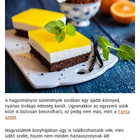
A hagyományos sütemények sorában egy újabb könnyed,
nyárias ízvilágú édesség került. Ugyanakkor az egyszerű sütik
közé is biztosan besorolható, ez pedig nem más, mint a
Fanta
szelet
.
Nagyszüleink konyhájában úgy is találkozhattunk vele, mint
üdítő szelet, hiszen nem minden háziasszonynak állt