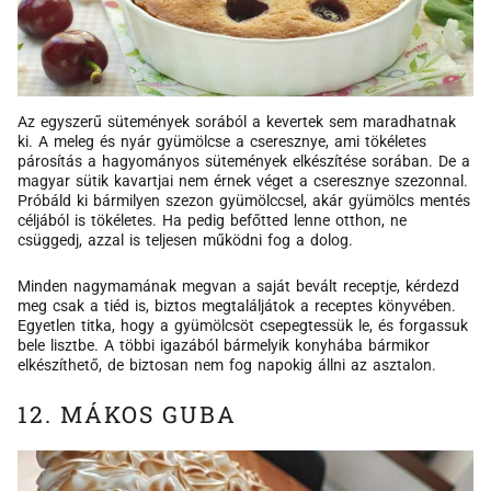
Az egyszerű sütemények sorából a kevertek sem maradhatnak
ki. A meleg és nyár gyümölcse a cseresznye, ami tökéletes
párosítás a hagyományos sütemények elkészítése sorában. De a
magyar sütik kavartjai nem érnek véget a cseresznye szezonnal.
Próbáld ki bármilyen szezon gyümölccsel, akár gyümölcs mentés
céljából is tökéletes. Ha pedig befőtted lenne otthon, ne
csüggedj, azzal is teljesen működni fog a dolog.
Minden nagymamának megvan a saját bevált receptje, kérdezd
meg csak a tiéd is, biztos megtaláljátok a receptes könyvében.
Egyetlen titka, hogy a gyümölcsöt csepegtessük le, és forgassuk
bele lisztbe. A többi igazából bármelyik konyhába bármikor
elkészíthető, de biztosan nem fog napokig állni az asztalon.
12. MÁKOS GUBA