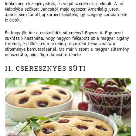
Időközben elszegényedtek, és végül szerelmük is elmúlt. A nő
Nápolyba szökött Jancsitól, majd egészen Amerikáig jutott.
Jancsi sem tudott új karriert kiépíteni, így szegény sorsban élte
le életét.
És hogy jön ide a csokoládés sütemény? Egyszerű. Egy pesti
cukrász kihasználta, hogy nagyon felkapott ez a magyar cigány
történet, és tökéletes marketing fogásként felhasználta új
süteménye bemutatásánál. Ma már viszont a magyar sütemény
népszerűbb, mint Rigó Jancsi története.
11. CSERESZNYÉS SÜTI