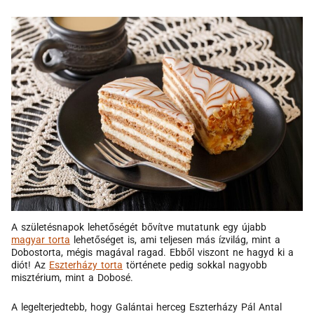
A születésnapok lehetőségét bővítve mutatunk egy újabb
magyar torta
lehetőséget is, ami teljesen más ízvilág, mint a
Dobostorta, mégis magával ragad. Ebből viszont ne hagyd ki a
diót! Az
Eszterházy torta
története pedig sokkal nagyobb
misztérium, mint a Dobosé.
A legelterjedtebb, hogy Galántai herceg Eszterházy Pál Antal