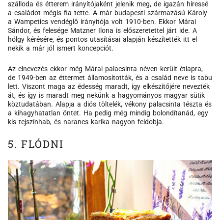
szálloda és étterem irányítójaként jelenik meg, de igazán híressé
a családot mégis fia tette. A már budapesti származású Károly
a Wampetics vendéglő irányítója volt 1910-ben. Ekkor Márai
Sándor, és felesége Matzner Ilona is előszeretettel járt ide. A
hölgy kérésére, és pontos utasításai alapján készítették itt el
nekik a már jól ismert koncepciót.
Az elnevezés ekkor még Márai palacsinta néven került étlapra,
de 1949-ben az éttermet államosították, és a család neve is tabu
lett. Viszont maga az édesség maradt, így elkészítőjére nevezték
át, és így is maradt meg nekünk a hagyományos magyar sütik
köztudatában. Alapja a diós töltelék, vékony palacsinta tészta és
a kihagyhatatlan öntet. Ha pedig még mindig bolondítanád, egy
kis tejszínhab, és narancs karika nagyon feldobja.
5. FLÓDNI