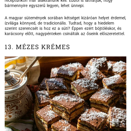
receptünkön már alakítanunk kell. Ebből is láthatjuk, hogy
bármennyire egyszerű legyen, lehet ünnepi.
A magyar sütemények sorában kétséget kizáróan helyet érdemel,
ízvilága könnyed, de tradicionális. Tudtad, hogy a hiedelem
szerint szerencsét is hoz ez a süti? Éppen ezért böjtöléskor, és
karácsony előtt, nagypénteken csinálták az őseink előszeretettel.
13. MÉZES KRÉMES