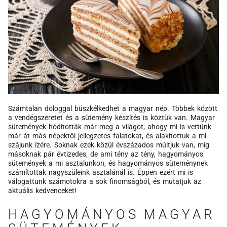
Számtalan dologgal büszkélkedhet a magyar nép. Többek között
a vendégszeretet és a sütemény készítés is köztük van. Magyar
sütemények hódították már meg a világot, ahogy mi is vettünk
már át más népektől jellegzetes falatokat, és alakítottuk a mi
szájunk ízére. Soknak ezek közül évszázados múltjuk van, míg
másoknak pár évtizedes, de ami tény az tény, hagyományos
sütemények a mi asztalunkon, és hagyományos süteménynek
számítottak nagyszüleink asztalánál is. Éppen ezért mi is
válogattunk számotokra a sok finomságból, és mutatjuk az
aktuális kedvenceket!
HAGYOMÁNYOS MAGYAR