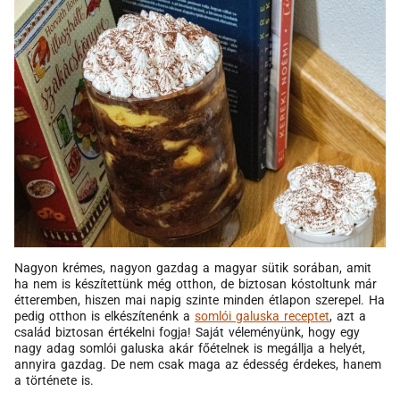
Nagyon krémes, nagyon gazdag a magyar sütik sorában, amit
ha nem is készítettünk még otthon, de biztosan kóstoltunk már
étteremben, hiszen mai napig szinte minden étlapon szerepel. Ha
pedig otthon is elkészítenénk a
somlói galuska receptet
, azt a
család biztosan értékelni fogja! Saját véleményünk, hogy egy
nagy adag somlói galuska akár főételnek is megállja a helyét,
annyira gazdag. De nem csak maga az édesség érdekes, hanem
a története is.