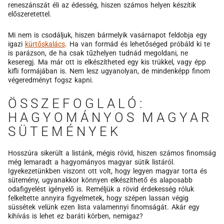
reneszánszát éli az édesség, hiszen számos helyen készítik
előszeretettel.
Mi nem is csodáljuk, hiszen bármelyik vasárnapot feldobja egy
igazi
kürtőskalács
. Ha van formád és lehetőséged próbáld ki te
is parázson, de ha csak tűzhelyen tudnád megoldani, ne
keseregj. Ma már ott is elkészítheted egy kis trükkel, vagy épp
kifli formájában is. Nem lesz ugyanolyan, de mindenképp finom
végeredményt fogsz kapni.
ÖSSZEFOGLALÓ:
HAGYOMÁNYOS MAGYAR
SÜTEMÉNYEK
Hosszúra sikerült a listánk, mégis rövid, hiszen számos finomság
még lemaradt a hagyományos magyar sütik listáról.
Igyekezetünkben viszont ott volt, hogy legyen magyar torta és
sütemény, ugyanakkor könnyen elkészíthető és alaposabb
odafigyelést igényelő is. Reméljük a rövid érdekesség róluk
felkeltette annyira figyelmetek, hogy szépen lassan végig
süssétek velünk ezen lista valamennyi finomságát. Akár egy
kihívás is lehet ez baráti körben, nemigaz?