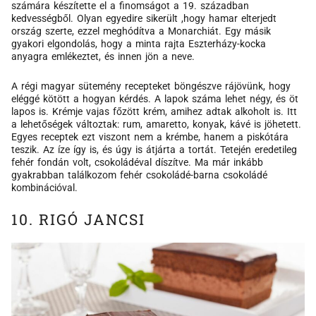
számára készítette el a finomságot a 19. században
kedvességből. Olyan egyedire sikerült ,hogy hamar elterjedt
ország szerte, ezzel meghódítva a Monarchiát. Egy másik
gyakori elgondolás, hogy a minta rajta Eszterházy-kocka
anyagra emlékeztet, és innen jön a neve.
A régi magyar sütemény recepteket böngészve rájövünk, hogy
eléggé kötött a hogyan kérdés. A lapok száma lehet négy, és öt
lapos is. Krémje vajas főzött krém, amihez adtak alkoholt is. Itt
a lehetőségek változtak: rum, amaretto, konyak, kávé is jöhetett.
Egyes receptek ezt viszont nem a krémbe, hanem a piskótára
teszik. Az íze így is, és úgy is átjárta a tortát. Tetején eredetileg
fehér fondán volt, csokoládéval díszítve. Ma már inkább
gyakrabban találkozom fehér csokoládé-barna csokoládé
kombinációval.
10. RIGÓ JANCSI