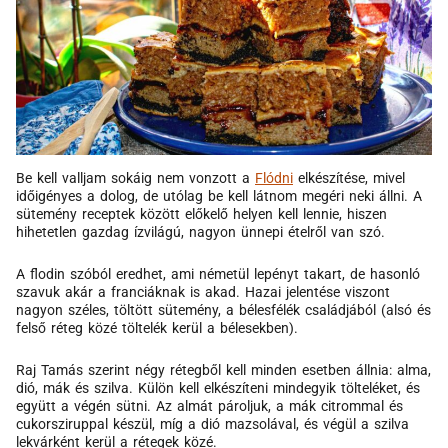
Be kell valljam sokáig nem vonzott a
Flódni
elkészítése, mivel
időigényes a dolog, de utólag be kell látnom megéri neki állni. A
sütemény receptek között előkelő helyen kell lennie, hiszen
hihetetlen gazdag ízvilágú, nagyon ünnepi ételről van szó.
A flodin szóból eredhet, ami németül lepényt takart, de hasonló
szavuk akár a franciáknak is akad. Hazai jelentése viszont
nagyon széles, töltött sütemény, a bélesfélék családjából (alsó és
felső réteg közé töltelék kerül a bélesekben).
Raj Tamás szerint négy rétegből kell minden esetben állnia: alma,
dió, mák és szilva. Külön kell elkészíteni mindegyik tölteléket, és
együtt a végén sütni. Az almát pároljuk, a mák citrommal és
cukorsziruppal készül, míg a dió mazsolával, és végül a szilva
lekvárként kerül a rétegek közé.