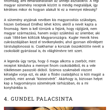
finomság, ami elmaradhatatlan az ünnepi asztalokról. A régi
magyar sütemény receptek között is mindig megtaláljuk, így
kérdéses mikor és hogyan alakult ki ez a mennyei édesség?
A sütemény atyjának nevében kis magyarosítás szükséges,
hiszen Gerbeaud Emilhez lehet kötni, akiről a nevét kapta a
finomság. Nem is kell törnünk a fejünk, hogy rájöjjünk, nem
magyar származású, hanem svájci születésű az úriember, aki
csak 1884-ben költözik Magyarországra. Kugler Henrik híres
cukrászdájában kezd el tevékenykedni, ahol gyorsan előrelépett
társtulajdonossá is. Csakhamar a korszak összekötötte nevét a
csokoládé gyártással is, és világhírnévre tett szert.
A legenda úgy tartja, hogy ő maga alkotta a zserbót, mint
receptet kiindulva a mennyei finom csokoládéból, és a vele
tökéletesen passzoló dióból. Számos szakmabeli viszont
kétségbe vonja ezt, és akár a flódni családjához is köti magát a
zserbót, mint annak “kistestvérét”. Akárhogy is, biztosan helyet
kap a hagyományos sütemények tárházában, és a mi
konyhánkba is.
4. GUNDEL PALACSINTA