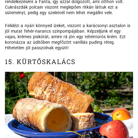
rendelkezésére a Fanta, így azzal dolgozott, ami otthon volt.
Cukrászdák polcain viszont meglepően ritkán láttuk ezt a
süteményt, pedig egy szeletnél nem lehet megállni vele.
Felidézi a nyári könnyed ízeket, viszont a karácsonyi asztalon is
jól mutat fehér-narancs színpompájában. Képzeljünk el egy
vajas, krémes piskótát, amire rá jön egy tehéntúrós krém. Ezt
koronázza az üdítőben megfőzött vaníliás puding réteg.
Hihetetlen jól passzolnak együtt!
15. KÜRTŐSKALÁCS