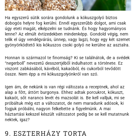
Ha egyszerű sütik sorára gondolunk a kókuszgolyó biztos
dobogós helyre fog kerülni. Ennél egyszerűbb dolgot, ami csak
úgy eteti magát, elképzelni se tudnánk. És hogy hagyományos
lenne? Az elmúlt évtizedekben mindenképp. Gondold végig, nem
telik el úgy vendégvárás, ünnep, vagy lagzi, hogy egy két szemet
gyönyörködtető kis kókuszos csoki golyó ne kerülne az asztalra.
Honnan is származol te finomság? Ki se találnátok, de a svédek
“negerboll” nevezetű desszertjéből indulhatott a története. Ez
viszont zabkásából, kávéból, kakaóból, és cukorból tevődött
össze. Nem épp a mi kókuszgolyónkról van szó.
Igen ám, de nekünk is van régi változata a receptnek, ahol az
alap a főtt, áttört burgonya. Ehhez adtak porcukrot, kókuszt,
kakaót, sőt narancs levét és mazsolát is. Be kell valljuk, mi se
próbáltuk még ezt a változatot, de nem maradunk adósok, ki
fogjuk próbálni, nagyon felkeltette a figyelmünk. A mai
háztartási kekszel készült változatot pedig be se kell mutatnunk
nektek, igaz?
9. ESZTERHÁZY TORTA