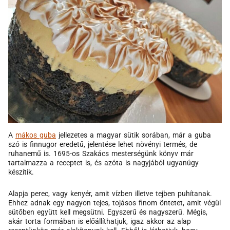
A
mákos guba
jellezetes a magyar sütik sorában, már a guba
szó is finnugor eredetű, jelentése lehet növényi termés, de
ruhanemű is. 1695-os Szakács mesterségünk könyv már
tartalmazza a receptet is, és azóta is nagyjából ugyanúgy
készítik.
Alapja perec, vagy kenyér, amit vízben illetve tejben puhítanak.
Ehhez adnak egy nagyon tejes, tojásos finom öntetet, amit végül
sütőben együtt kell megsütni. Egyszerű és nagyszerű. Mégis,
akár torta formában is előállíthatjuk, igaz akkor az alap