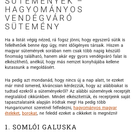
SÜTEMÉNYEK –
HAGYOMÁNYOS
VENDÉGVÁRÓ
SÜTEMÉNY
Ha a listát végig nézed, rá fogsz jönni, hogy egyszerű sütik is
fellelhetőek benne épp úgy, mint időigényes társaik. Hiszen a
magyar sütemények sorában nem csak több napig készülő
finomság található, hanem akár egy gyors vendégváró falat is
elkészíthető, anélkül, hogy más nemzet konyhájába kellene
kutassunk a megoldásért.
Ha pedig azt mondanád, hogy nincs új a nap alatt, te ezeket
már mind ismered, kíváncsian kérdezzük, hogy az alábbiakat is
tudtad ezekről a süteményekről? Az alábbi sütemények receptjét
megtalálod cikkünkben. Mindet elkészítettük, és receptjeink saját
tapasztalataink alapján íródtak meg! Ha pedig több
Hungaricumot szeretnél felfedezni,
hagyományos magyar
ételeket
,
borokat
, ne feledd ezeket a cikkeket is megnézni!
1. SOMLÓI GALUSKA