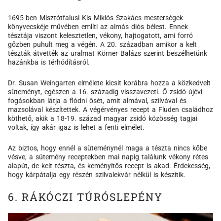
1695-ben Misztótfalusi Kis Miklós Szakács mesterségek
könyvecskéje művében említi az almás diós bélest. Ennek
tésztája viszont kelesztetlen, vékony, hajtogatott, ami forró
gőzben puhult meg a végén. A 20. században amikor a kelt
tészták átvették az uralmat Körner Balázs szerint beszélhetünk
hazánkba is térhódításról.
Dr. Susan Weingarten elmélete kicsit korábra hozza a közkedvelt
süteményt, egészen a 16. századig visszavezeti. Ő zsidó újévi
fogásokban látja a flódni ősét, amit almával, szilvával és
mazsolával készítettek. A végérvényes recept a Fluden családhoz
köthető, akik a 18-19. század magyar zsidó közösség tagjai
voltak, így akár igaz is lehet a fenti elmélet.
Az biztos, hogy ennél a süteménynél maga a tészta nincs kőbe
vésve, a sütemény receptekben mai napig találunk vékony rétes
alapút, de kelt tészta, és keményítős recept is akad. Érdekesség,
hogy kárpátalja egy részén szilvalekvár nélkül is készítik.
6. RÁKÓCZI TÚRÓSLEPÉNY