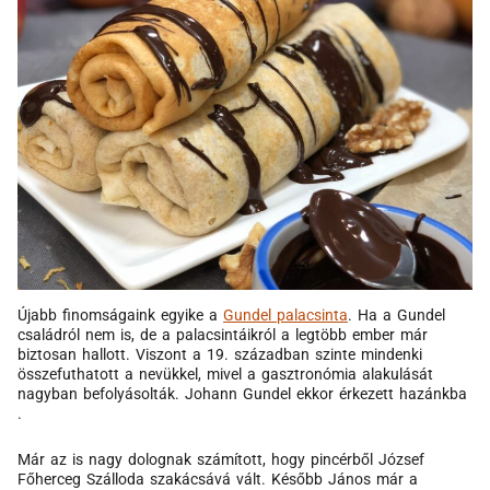
Újabb finomságaink egyike a
Gundel palacsinta
. Ha a Gundel
családról nem is, de a palacsintáikról a legtöbb ember már
biztosan hallott. Viszont a 19. században szinte mindenki
összefuthatott a nevükkel, mivel a gasztronómia alakulását
nagyban befolyásolták. Johann Gundel ekkor érkezett hazánkba
.
Már az is nagy dolognak számított, hogy pincérből József
Főherceg Szálloda szakácsává vált. Később János már a