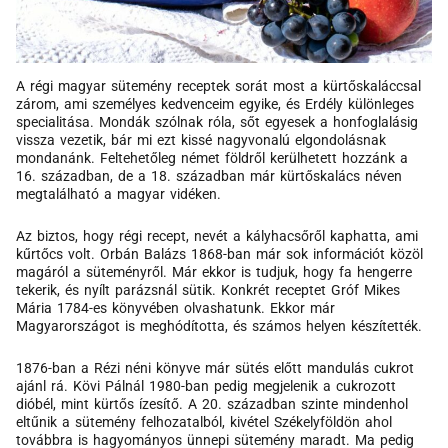
A régi magyar sütemény receptek sorát most a kürtőskaláccsal
zárom, ami személyes kedvenceim egyike, és Erdély különleges
specialitása. Mondák szólnak róla, sőt egyesek a honfoglalásig
vissza vezetik, bár mi ezt kissé nagyvonalú elgondolásnak
mondanánk. Feltehetőleg német földről kerülhetett hozzánk a
16. században, de a 18. században már kürtőskalács néven
megtalálható a magyar vidéken.
Az biztos, hogy régi recept, nevét a kályhacsőről kaphatta, ami
kűrtőcs volt. Orbán Balázs 1868-ban már sok információt közöl
magáról a süteményről. Már ekkor is tudjuk, hogy fa hengerre
tekerik, és nyílt parázsnál sütik. Konkrét receptet Gróf Mikes
Mária 1784-es könyvében olvashatunk. Ekkor már
Magyarországot is meghódította, és számos helyen készítették.
1876-ban a Rézi néni könyve már sütés előtt mandulás cukrot
ajánl rá. Kövi Pálnál 1980-ban pedig megjelenik a cukrozott
dióbél, mint kürtős ízesítő. A 20. században szinte mindenhol
eltűnik a sütemény felhozatalból, kivétel Székelyföldön ahol
továbbra is hagyományos ünnepi sütemény maradt. Ma pedig