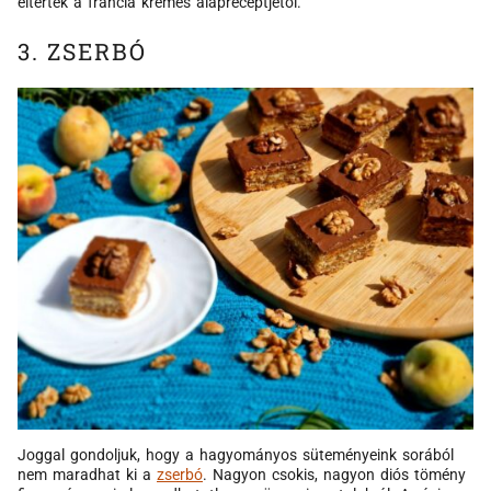
eltértek a francia krémes alapreceptjétől.
3. ZSERBÓ
Joggal gondoljuk, hogy a hagyományos süteményeink sorából
nem maradhat ki a
zserbó
. Nagyon csokis, nagyon diós tömény