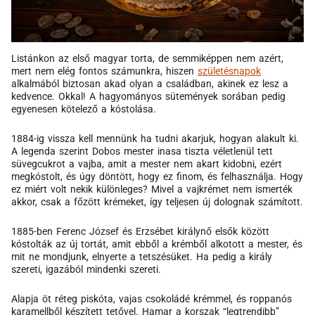
Listánkon az első magyar torta, de semmiképpen nem azért,
mert nem elég fontos számunkra, hiszen
születésnapok
alkalmából biztosan akad olyan a családban, akinek ez lesz a
kedvence. Okkal! A hagyományos sütemények sorában pedig
egyenesen kötelező a kóstolása.
1884-ig vissza kell mennünk ha tudni akarjuk, hogyan alakult ki.
A legenda szerint Dobos mester inasa tiszta véletlenül tett
süvegcukrot a vajba, amit a mester nem akart kidobni, ezért
megkóstolt, és úgy döntött, hogy ez finom, és felhasználja. Hogy
ez miért volt nekik különleges? Mivel a vajkrémet nem ismerték
akkor, csak a főzött krémeket, így teljesen új dolognak számított.
1885-ben Ferenc József és Erzsébet királynő elsők között
kóstolták az új tortát, amit ebből a krémből alkotott a mester, és
mit ne mondjunk, elnyerte a tetszésüket. Ha pedig a király
szereti, igazából mindenki szereti.
Alapja öt réteg piskóta, vajas csokoládé krémmel, és roppanós
karamellből készített tetővel. Hamar a korszak “legtrendibb”