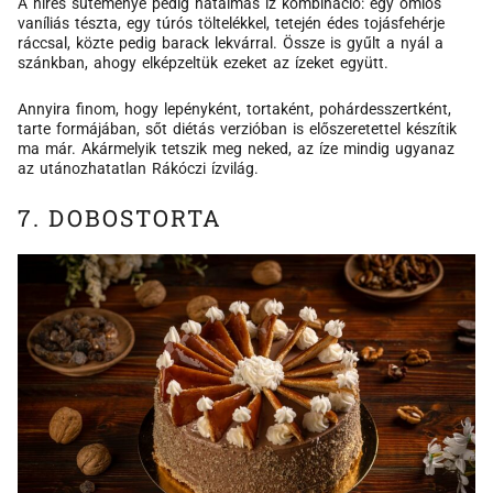
A híres süteménye pedig hatalmas íz kombináció: egy omlós
vaníliás tészta, egy túrós töltelékkel, tetején édes tojásfehérje
ráccsal, közte pedig barack lekvárral. Össze is gyűlt a nyál a
szánkban, ahogy elképzeltük ezeket az ízeket együtt.
Annyira finom, hogy lepényként, tortaként, pohárdesszertként,
tarte formájában, sőt diétás verzióban is előszeretettel készítik
ma már. Akármelyik tetszik meg neked, az íze mindig ugyanaz
az utánozhatatlan Rákóczi ízvilág.
7. DOBOSTORTA