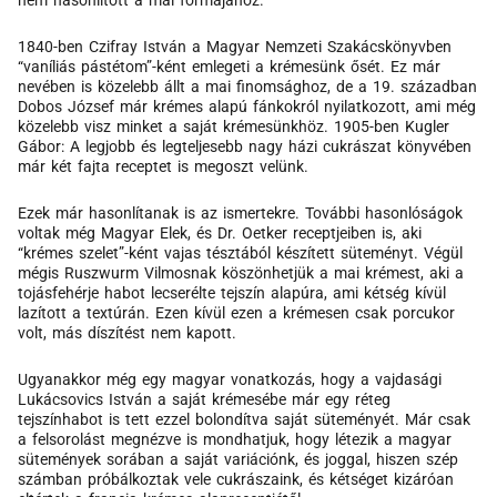
nem hasonlított a mai formájához.
1840-ben Czifray István a Magyar Nemzeti Szakácskönyvben
“vaníliás pástétom”-ként emlegeti a krémesünk ősét. Ez már
nevében is közelebb állt a mai finomsághoz, de a 19. században
Dobos József már krémes alapú fánkokról nyilatkozott, ami még
közelebb visz minket a saját krémesünkhöz. 1905-ben Kugler
Gábor: A legjobb és legteljesebb nagy házi cukrászat könyvében
már két fajta receptet is megoszt velünk.
Ezek már hasonlítanak is az ismertekre. További hasonlóságok
voltak még Magyar Elek, és Dr. Oetker receptjeiben is, aki
“krémes szelet”-ként vajas tésztából készített süteményt. Végül
mégis Ruszwurm Vilmosnak köszönhetjük a mai krémest, aki a
tojásfehérje habot lecserélte tejszín alapúra, ami kétség kívül
lazított a textúrán. Ezen kívül ezen a krémesen csak porcukor
volt, más díszítést nem kapott.
Ugyanakkor még egy magyar vonatkozás, hogy a vajdasági
Lukácsovics István a saját krémesébe már egy réteg
tejszínhabot is tett ezzel bolondítva saját süteményét. Már csak
a felsorolást megnézve is mondhatjuk, hogy létezik a magyar
sütemények sorában a saját variációnk, és joggal, hiszen szép
számban próbálkoztak vele cukrászaink, és kétséget kizáróan