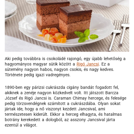
Aki pedig továbbra is csokoládé rajongó, egy újabb lehetőség a
hagyományos magyar sütik között a
Rigó Jancsi
. Ez a
sütemény nagyon habos, nagyon csokis, és nagy kedves.
Története pedig igazi vadregényes.
1890-ben egy párizsi cukrászda cigány bandát fogadott fel,
akiknek a zenéje nagyon közkedvelt volt. Itt játszott Barcza
József és Rigó Jancsi is. Caraman Chimay hercege, és felesége
pedig törzsvendégnek számított a cukrászdába. Olyan sokat
jártak ide, hogy a nő viszonyt kezdett Jancsival, ami
természetesen kiderült. Ekkor a herceg elhagyta, és hatalmas
botrány kerekedett a dologból, az asszony Jancsival járta
ezentúl a világot.