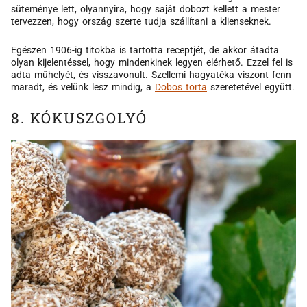
süteménye lett, olyannyira, hogy saját dobozt kellett a mester
tervezzen, hogy ország szerte tudja szállítani a klienseknek.
Egészen 1906-ig titokba is tartotta receptjét, de akkor átadta
olyan kijelentéssel, hogy mindenkinek legyen elérhető. Ezzel fel is
adta műhelyét, és visszavonult. Szellemi hagyatéka viszont fenn
maradt, és velünk lesz mindig, a
Dobos torta
szeretetével együtt.
8. KÓKUSZGOLYÓ