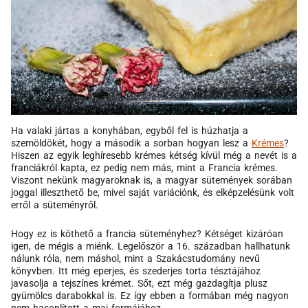
Ha valaki jártas a konyhában, egyből fel is húzhatja a
szemöldökét, hogy a második a sorban hogyan lesz a
Krémes
?
Hiszen az egyik leghíresebb krémes kétség kívül még a nevét is a
franciákról kapta, ez pedig nem más, mint a Francia krémes.
Viszont nekünk magyaroknak is, a magyar sütemények sorában
joggal illeszthető be, mivel saját variációnk, és elképzelésünk volt
erről a süteményről.
Hogy ez is köthető a francia süteményhez? Kétséget kizáróan
igen, de mégis a miénk. Legelőször a 16. században hallhatunk
nálunk róla, nem máshol, mint a Szakácstudomány nevű
könyvben. Itt még eperjes, és szederjes torta tésztájához
javasolja a tejszínes krémet. Sőt, ezt még gazdagítja plusz
gyümölcs darabokkal is. Ez így ebben a formában még nagyon