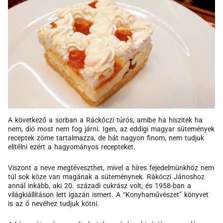
A következő a sorban a Ráckóczi túrós, amibe ha hiszitek ha
nem, dió most nem fog járni. Igen, az eddigi magyar sütemények
receptek zöme tartalmazza, de hát nagyon finom, nem tudjuk
elítélni ezért a hagyományos recepteket.
Viszont a neve megtéveszthet, mivel a híres fejedelmünkhöz nem
túl sok köze van magának a süteménynek. Rákóczi Jánoshoz
annál inkább, aki 20. századi cukrász volt, és 1958-ban a
világkiállításon lett igazán ismert. A “Konyhaművészet” könyvet
is az ő nevéhez tudjuk kötni.