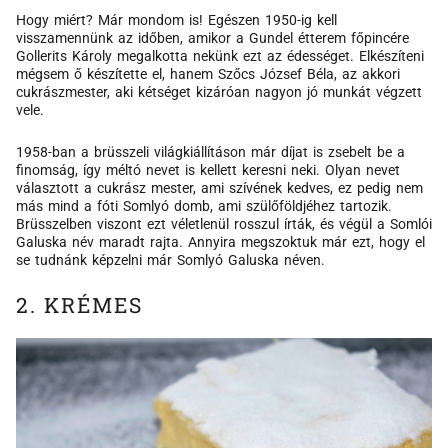
Hogy miért? Már mondom is! Egészen 1950-ig kell
visszamennünk az időben, amikor a Gundel étterem főpincére
Gollerits Károly megalkotta nekünk ezt az édességet. Elkészíteni
mégsem ő készítette el, hanem Szőcs József Béla, az akkori
cukrászmester, aki kétséget kizáróan nagyon jó munkát végzett
vele.
1958-ban a brüsszeli világkiállításon már díjat is zsebelt be a
finomság, így méltó nevet is kellett keresni neki. Olyan nevet
választott a cukrász mester, ami szívének kedves, ez pedig nem
más mind a fóti Somlyó domb, ami szülőföldjéhez tartozik.
Brüsszelben viszont ezt véletlenül rosszul írták, és végül a Somlói
Galuska név maradt rajta. Annyira megszoktuk már ezt, hogy el
se tudnánk képzelni már Somlyó Galuska néven.
2. KRÉMES