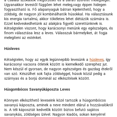
a családi szokások megőrzését és a baráti szeretet melegségét.
Ugyanakkor levestől függően lehet meleg,vagy éppen hidegen
fogyasztható is. Fő alapanyaguk bátran kijelenthető, hogy a
zöldség, de nagyon jól kombinálhatók húsokkal. Ha választásunk
kis energia tartalmú, akkor tökéletes lehet diétázók számára is.
Ezzel kedveskedhetünk az alakjára figyelő szerettünknek is.
Kétségtelen viszont, hogy karácsonyi menünk egy egészséges, és
finom választása lesz a leves. Válasszuk bármelyiket, át fogja
melegíteni az esténket.
Húsleves
Kétségtelen, hogy az egyik legünnepibb levesünk a
húsleves
, így
karácsonyi vacsora ötletek között is kiemelkedő szerephez jut.
Nem készül el gyorsan, de nagyon egészséges és gazdag étekről
van szó. Készülhet sok fajta zöldséggel, húsok közül pedig a
szárnyas és a borjú dominál az elkészítések között.
Húsgombócos Savanyúkáposzta Leves
Könnyen elkészíthető leveseink közé tartozik a húsgombócos
savanyú káposzta, aminek a neve mindent elárul a hozzávalókról
is. A téli káposztát kedvelők között biztos befutó sajátos
savanykás, zöldséges ízével. Nagyon kiadós, sokan kenyérrel