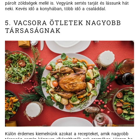
párolt zöldségek mellé is. Vegyünk sertés tarját és lássunk hát
neki. Kevés idő a konyhában, több idő a családdal.
5. VACSORA ÖTLETEK NAGYOBB
TÁRSASÁGNAK
Külön érdemes kiemelnünk azokat a recepteket, amik nagyobb