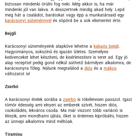
biztosan mindenki örülni fog neki. Még akkor is, ha már
mindenki jól van lakva. A desszertnek mindig akad hely. Lepd
meg hát a családot, barátokat vagy épp a munkatársaid egy
karácsonyi süteménnyel
és söpörd be a sok elismerést érte.
Bejgli
Karácsonyi süteményeink alapköve lehetne a
kakaós bejgli
.
Hagyományos, sokszínű és igazán ízletes. Személyes
kedvenceket lehet készíteni, de kisérletezésre is teret ad. Egy jó
alap recepttel pedig gond nélkül süthető bármilyen alkalomra, de
karácsonyra főleg. Nálunk megtalálod a
diós
és a
mákos
változatot is!
Zserbó
A karácsonyi ételek sorába a
zserbó
is tökéletesen passzol. Igazi
tömör édesség ami elnyeri az emberek szívét, hiszen diós,
csokoládés, lekváros csoda. Ma már viszont több variáció is
létezik, ami mondhatni újítás, őket is érdemes kipróbálni, hiszen
az ünnepi alkalomra mind méltóak.
Tiramisu