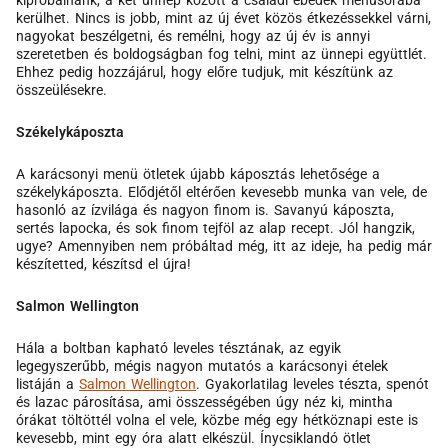
kerülhet. Nincs is jobb, mint az új évet közös étkezéssekkel várni,
nagyokat beszélgetni, és remélni, hogy az új év is annyi
szeretetben és boldogságban fog telni, mint az ünnepi együttlét.
Ehhez pedig hozzájárul, hogy előre tudjuk, mit készítünk az
összeülésekre.
Székelykáposzta
A karácsonyi menü ötletek újabb káposztás lehetősége a
székelykáposzta. Elődjétől eltérően kevesebb munka van vele, de
hasonló az ízvilága és nagyon finom is. Savanyú káposzta,
sertés lapocka, és sok finom tejföl az alap recept. Jól hangzik,
ugye? Amennyiben nem próbáltad még, itt az ideje, ha pedig már
készítetted, készítsd el újra!
Salmon Wellington
Hála a boltban kapható leveles tésztának, az egyik
legegyszerűbb, mégis nagyon mutatós a karácsonyi ételek
listáján a
Salmon Wellington
. Gyakorlatilag leveles tészta, spenót
és lazac párosítása, ami összességében úgy néz ki, mintha
órákat töltöttél volna el vele, közbe még egy hétköznapi este is
kevesebb, mint egy óra alatt elkészül. Ínycsiklandó ötlet