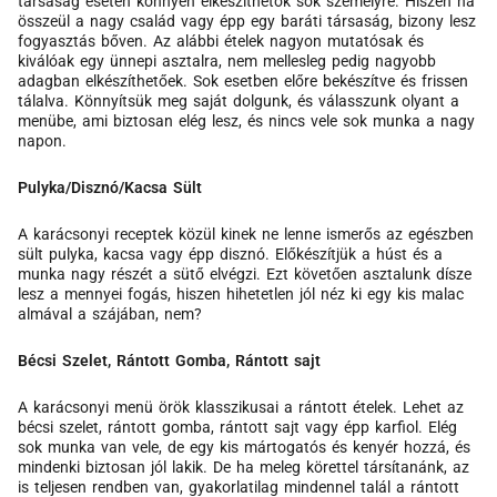
társaság esetén könnyen elkészíthetők sok személyre. Hiszen ha
összeül a nagy család vagy épp egy baráti társaság, bizony lesz
fogyasztás bőven. Az alábbi ételek nagyon mutatósak és
kiválóak egy ünnepi asztalra, nem mellesleg pedig nagyobb
adagban elkészíthetőek. Sok esetben előre bekészítve és frissen
tálalva. Könnyítsük meg saját dolgunk, és válasszunk olyant a
menübe, ami biztosan elég lesz, és nincs vele sok munka a nagy
napon.
Pulyka/Disznó/Kacsa Sült
A karácsonyi receptek közül kinek ne lenne ismerős az egészben
sült pulyka, kacsa vagy épp disznó. Előkészítjük a húst és a
munka nagy részét a sütő elvégzi. Ezt követően asztalunk dísze
lesz a mennyei fogás, hiszen hihetetlen jól néz ki egy kis malac
almával a szájában, nem?
Bécsi Szelet, Rántott Gomba, Rántott sajt
A karácsonyi menü örök klasszikusai a rántott ételek. Lehet az
bécsi szelet, rántott gomba, rántott sajt vagy épp karfiol. Elég
sok munka van vele, de egy kis mártogatós és kenyér hozzá, és
mindenki biztosan jól lakik. De ha meleg körettel társítanánk, az
is teljesen rendben van, gyakorlatilag mindennel talál a rántott