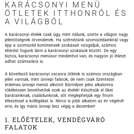
KARÁCSONYI MENÜ
ÖTLETEK ITTHONRÓL ÉS
A VILÁGBÓL
A karácsonyi ételek csak úgy, mint nálunk, szerte a világon nagy
jelentőségnek örvendenek. Ha szétnézünk szomszédainknál vagy
épp a szomszéd kontinensek szokásait vizsgáljuk, számos
eltérést fogunk látni a karácsonyi szokások között. De egy
biztos, karácsonyi menüsor mindenhol van, és nagyon jó ihletet
adhat számunkra is.
A következő karácsonyi vacsora ötletek is számos országban
jelen vannak, mint ünnepi falatok, de nem csak Szenteste
érdemes ünnepi menüt alkotni! Bármilyen jeles alkalomra
tökéletesen bevethetőek ezek az ételek! Készítsük el őket
barátainknak, családunknak, sőt meglephetjük egy finom
étkezéssel a kollégákat is. Nincs is jobb alkalom az év végénél
erre, és így máris ünnep lesz végig a december!
1. ELŐÉTELEK, VENDÉGVÁRÓ
FALATOK