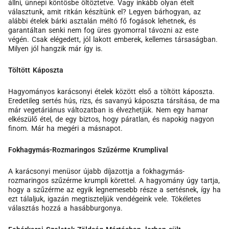
állni, ünnepi köntösbe öltöztetve. Vagy inkább olyan ételt
választunk, amit ritkán készítünk el? Legyen bárhogyan, az
alábbi ételek bárki asztalán méltó fő fogások lehetnek, és
garantáltan senki nem fog üres gyomorral távozni az este
végén. Csak elégedett, jól lakott emberek, kellemes társaságban.
Milyen jól hangzik már így is.
Töltött Káposzta
Hagyományos karácsonyi ételek között első a töltött káposzta.
Eredetileg sertés hús, rizs, és savanyú káposzta társítása, de ma
már vegetáriánus változatban is élvezhetjük. Nem egy hamar
elkészülő étel, de egy biztos, hogy páratlan, és napokig nagyon
finom. Már ha megéri a másnapot.
Fokhagymás-Rozmaringos Szűzérme Krumplival
A karácsonyi menüsor újabb díjazottja a fokhagymás-
rozmaringos szűzérme krumpli körettel. A hagyomány úgy tartja,
hogy a szűzérme az egyik legnemesebb része a sertésnek, így ha
ezt tálaljuk, igazán megtiszteljük vendégeink vele. Tökéletes
választás hozzá a hasábburgonya.