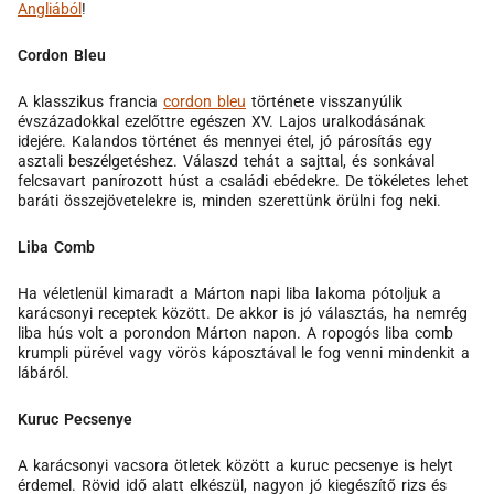
Angliából
!
Cordon Bleu
A klasszikus francia
cordon bleu
története visszanyúlik
évszázadokkal ezelőttre egészen XV. Lajos uralkodásának
idejére. Kalandos történet és mennyei étel, jó párosítás egy
asztali beszélgetéshez. Válaszd tehát a sajttal, és sonkával
felcsavart panírozott húst a családi ebédekre. De tökéletes lehet
baráti összejövetelekre is, minden szerettünk örülni fog neki.
Liba Comb
Ha véletlenül kimaradt a Márton napi liba lakoma pótoljuk a
karácsonyi receptek között. De akkor is jó választás, ha nemrég
liba hús volt a porondon Márton napon. A ropogós liba comb
krumpli pürével vagy vörös káposztával le fog venni mindenkit a
lábáról.
Kuruc Pecsenye
A karácsonyi vacsora ötletek között a kuruc pecsenye is helyt
érdemel. Rövid idő alatt elkészül, nagyon jó kiegészítő rizs és