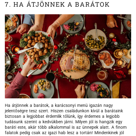
7. HA ÁTJÖNNEK A BARÁTOK
Ha átjönnek a barátok, a karácsonyi menü igazán nagy
jelentőségre tesz szert. Hiszen családunkon kívül a barátaink
biztosan a legjobbat érdemlik tőlünk, így érdemes a legjobb
tudásunk szerint a kedvükben járni. Milyen jól is hangzik egy
baráti este, akár több alkalommal is az ünnepek alatt. A finom
falatok pedig csak az igazi hab lesz a tortán! Mindenkinek jól