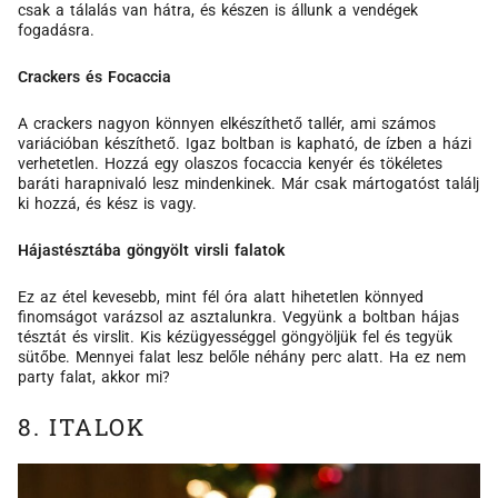
csak a tálalás van hátra, és készen is állunk a vendégek
fogadásra.
Crackers és Focaccia
A crackers nagyon könnyen elkészíthető tallér, ami számos
variációban készíthető. Igaz boltban is kapható, de ízben a házi
verhetetlen. Hozzá egy olaszos focaccia kenyér és tökéletes
baráti harapnivaló lesz mindenkinek. Már csak mártogatóst találj
ki hozzá, és kész is vagy.
Hájastésztába göngyölt virsli falatok
Ez az étel kevesebb, mint fél óra alatt hihetetlen könnyed
finomságot varázsol az asztalunkra. Vegyünk a boltban hájas
tésztát és virslit. Kis kézügyességgel göngyöljük fel és tegyük
sütőbe. Mennyei falat lesz belőle néhány perc alatt. Ha ez nem
party falat, akkor mi?
8. ITALOK