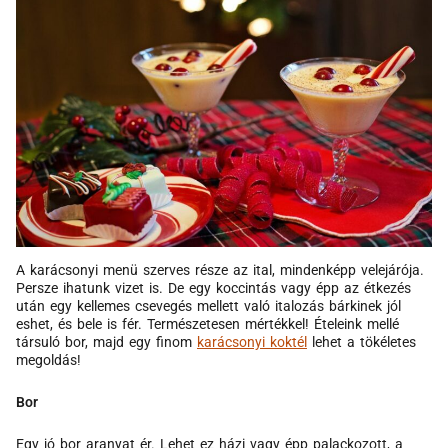
A karácsonyi menü szerves része az ital, mindenképp velejárója.
Persze ihatunk vizet is. De egy koccintás vagy épp az étkezés
után egy kellemes csevegés mellett való italozás bárkinek jól
eshet, és bele is fér. Természetesen mértékkel! Ételeink mellé
társuló bor, majd egy finom
karácsonyi koktél
lehet a tökéletes
megoldás!
Bor
Egy jó bor aranyat ér. Lehet ez házi vagy épp palackozott, a