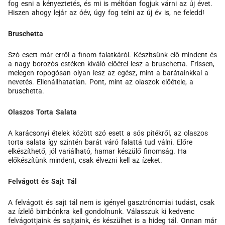
fog esni a kényeztetés, és mi is méltóan fogjuk várni az új évet.
Hiszen ahogy lejár az óév, úgy fog telni az új év is, ne feledd!
Bruschetta
Szó esett már erről a finom falatkáról. Készítsünk elő mindent és
a nagy borozós estéken kiváló előétel lesz a bruschetta. Frissen,
melegen ropogósan olyan lesz az egész, mint a barátainkkal a
nevetés. Ellenállhatatlan. Pont, mint az olaszok előétele, a
bruschetta.
Olaszos Torta Salata
A karácsonyi ételek között szó esett a sós pitékről, az olaszos
torta salata így szintén barát váró falattá tud válni. Előre
elkészíthető, jól variálható, hamar készülő finomság. Ha
előkészítünk mindent, csak élvezni kell az ízeket.
Felvágott és Sajt Tál
A felvágott és sajt tál nem is igényel gasztrónomiai tudást, csak
az ízlelő bimbónkra kell gondolnunk. Válasszuk ki kedvenc
felvágottjaink és sajtjaink, és készülhet is a hideg tál. Onnan már