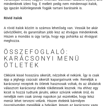
mindenkinek izleni fog. E mellett pedig nem mindennapi italok,
így igazán különlegesnek fogják tartani barátaink is.
Rövid italok
A rövid italok között is számos lehetőség van. Vessük be akár
üdvözlőként, és garantáltan jobb lesz az étvágya mindenkinek.
Hiszen a mondás is úgy tartja, hogy egy pohárka az étvágyat
meghozza.
ÖSSZEFOGLALÓ:
KARÁCSONYI MENÜ
ÖTLETEK
Cikkünk kissé hosszúra sikerült, nézzétek el nekünk. Így is csak
épp a jéghegy csúcsát sikerült kapargatnunk vele. Reméljük a
karácsonyi receptek és ötletek hasznosak voltak, és az általatok
választott karácsonyi ételek tökéletesek lesznek. Ha ehhez egy
kicsit is hozzá tudtunk járulni, akkor szívünk veletek örül, és
reméljük nem csak ünnep napokon jut eszetekbe, hogy kész
menüt lehet tervezni velünk. Hiszen ételeink bármilyen
összejövetelen megállják a helyüket, legyen az karácsony vagy