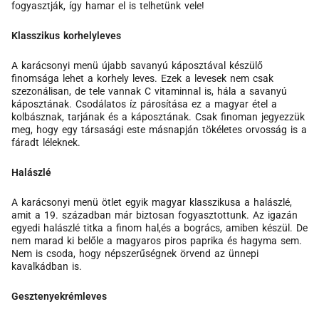
fogyasztják, így hamar el is telhetünk vele!
Klasszikus korhelyleves
A karácsonyi menü újabb savanyú káposztával készülő
finomsága lehet a korhely leves. Ezek a levesek nem csak
szezonálisan, de tele vannak C vitaminnal is, hála a savanyú
káposztának. Csodálatos íz párosítása ez a magyar étel a
kolbásznak, tarjának és a káposztának. Csak finoman jegyezzük
meg, hogy egy társasági este másnapján tökéletes orvosság is a
fáradt léleknek.
Halászlé
A karácsonyi menü ötlet egyik magyar klasszikusa a halászlé,
amit a 19. században már biztosan fogyasztottunk. Az igazán
egyedi halászlé titka a finom hal,és a bogrács, amiben készül. De
nem marad ki belőle a magyaros piros paprika és hagyma sem.
Nem is csoda, hogy népszerűségnek örvend az ünnepi
kavalkádban is.
Gesztenyekrémleves