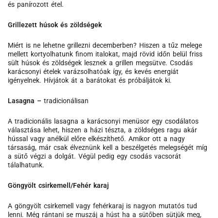
és panírozott étel.
Grillezett húsok és zöldségek
Miért is ne lehetne grillezni decemberben? Hiszen a tűz melege
mellett kortyolhatunk finom italokat, majd rövid időn belül friss
sült húsok és zöldségek lesznek a grillen megsütve. Csodás
karácsonyi ételek varázsolhatóak így, és kevés energiát
igényelnek. Hívjátok át a barátokat és próbáljátok ki.
Lasagna –
tradicionálisan
A tradicionális lasagna a karácsonyi menüsor egy csodálatos
választása lehet, hiszen a házi tészta, a zöldséges ragu akár
hússal vagy anélkül előre elkészíthető. Amikor ott a nagy
társaság, már csak élveznünk kell a beszélgetés melegségét míg
a sütő végzi a dolgát. Végül pedig egy csodás vacsorát
tálalhatunk.
Göngyölt csirkemell/Fehér karaj
A göngyölt csirkemell vagy fehérkaraj is nagyon mutatós tud
lenni. Még rántani se muszáj a húst ha a sütőben sütjük meg,