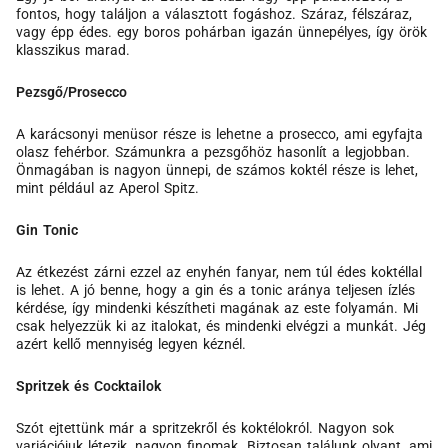
fontos, hogy találjon a választott fogáshoz. Száraz, félszáraz,
vagy épp édes. egy boros pohárban igazán ünnepélyes, így örök
klasszikus marad.
Pezsgő/Prosecco
A karácsonyi menüsor része is lehetne a prosecco, ami egyfajta
olasz fehérbor. Számunkra a pezsgőhöz hasonlít a legjobban.
Önmagában is nagyon ünnepi, de számos koktél része is lehet,
mint például az Aperol Spitz.
Gin Tonic
Az étkezést zárni ezzel az enyhén fanyar, nem túl édes koktéllal
is lehet. A jó benne, hogy a gin és a tonic aránya teljesen ízlés
kérdése, így mindenki készítheti magának az este folyamán. Mi
csak helyezzük ki az italokat, és mindenki elvégzi a munkát. Jég
azért kellő mennyiség legyen kéznél.
Spritzek és Cocktailok
Szót ejtettünk már a spritzekről és koktélokról. Nagyon sok
variációjuk létezik, nagyon finomak. Biztosan találunk olyant, ami