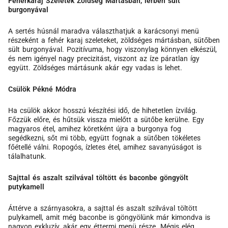
Fehérkaraj Szeletek Zöldség Mártásban, lerben sült
burgonyával
A sertés húsnál maradva választhatjuk a karácsonyi menü
részeként a fehér karaj szeleteket, zöldséges mártásban, sütőben
sült burgonyával. Pozitívuma, hogy viszonylag könnyen elkészül,
és nem igényel nagy precizitást, viszont az íze páratlan így
együtt. Zöldséges mártásunk akár egy vadas is lehet.
Csülök Pékné Módra
Ha csülök akkor hosszú készítési idő, de hihetetlen ízvilág.
Főzzük előre, és hűtsük vissza mielőtt a sütőbe kerülne. Egy
magyaros étel, amihez köretként újra a burgonya fog
segédkezni, sőt mi több, együtt fognak a sütőben tökéletes
főétellé válni. Ropogós, ízletes étel, amihez savanyúságot is
tálalhatunk.
Sajttal és aszalt szilvával töltött és baconbe göngyölt
putykamell
Áttérve a szárnyasokra, a sajttal és aszalt szilvával töltött
pulykamell, amit még baconbe is göngyölünk már kimondva is
nagyon exkluzív, akár egy éttermi menü része. Mégis elég