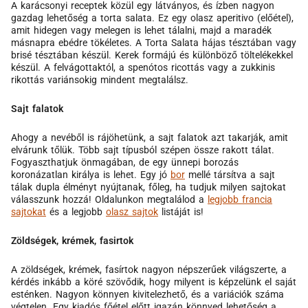
A karácsonyi receptek közül egy látványos, és ízben nagyon
gazdag lehetőség a torta salata. Ez egy olasz aperitivo (előétel),
amit hidegen vagy melegen is lehet tálalni, majd a maradék
másnapra ebédre tökéletes. A Torta Salata hájas tésztában vagy
brisé tésztában készül. Kerek formájú és különböző töltelékekkel
készül. A felvágottaktól, a spenótos ricottás vagy a zukkinis
rikottás variánsokig mindent megtalálsz.
Sajt falatok
Ahogy a nevéből is rájöhetünk, a sajt falatok azt takarják, amit
elvárunk tőlük. Több sajt típusból szépen össze rakott tálat.
Fogyaszthatjuk önmagában, de egy ünnepi borozás
koronázatlan királya is lehet. Egy jó
bor
mellé társítva a sajt
tálak dupla élményt nyújtanak, főleg, ha tudjuk milyen sajtokat
válasszunk hozzá! Oldalunkon megtalálod a
legjobb francia
sajtokat
és a legjobb
olasz sajtok
listáját is!
Zöldségek, krémek, fasirtok
A zöldségek, krémek, fasírtok nagyon népszerűek világszerte, a
kérdés inkább a köré szövődik, hogy milyent is képzelünk el saját
esténken. Nagyon könnyen kivitelezhető, és a variációk száma
végtelen. Egy kiadós főétel előtt igazán könnyed lehetőség a