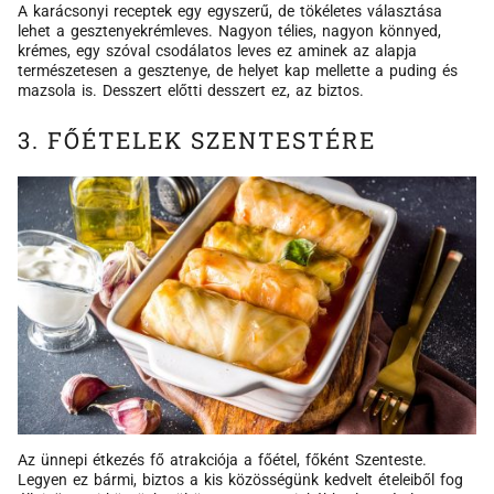
A karácsonyi receptek egy egyszerű, de tökéletes választása
lehet a gesztenyekrémleves. Nagyon télies, nagyon könnyed,
krémes, egy szóval csodálatos leves ez aminek az alapja
természetesen a gesztenye, de helyet kap mellette a puding és
mazsola is. Desszert előtti desszert ez, az biztos.
3. FŐÉTELEK SZENTESTÉRE
Az ünnepi étkezés fő atrakciója a főétel, főként Szenteste.
Legyen ez bármi, biztos a kis közösségünk kedvelt ételeiből fog