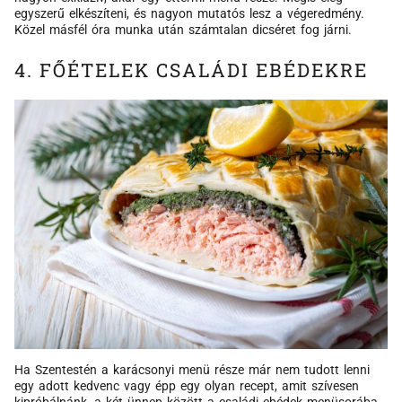
egyszerű elkészíteni, és nagyon mutatós lesz a végeredmény.
Közel másfél óra munka után számtalan dicséret fog járni.
4. FŐÉTELEK CSALÁDI EBÉDEKRE
Ha Szentestén a karácsonyi menü része már nem tudott lenni
egy adott kedvenc vagy épp egy olyan recept, amit szívesen
kipróbálnánk, a két ünnep között a családi ebédek menüsorába