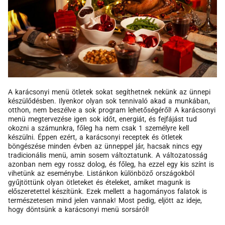
A karácsonyi menü ötletek sokat segíthetnek nekünk az ünnepi
készülődésben. Ilyenkor olyan sok tennivaló akad a munkában,
otthon, nem beszélve a sok program lehetőségéről! A karácsonyi
menü megtervezése igen sok időt, energiát, és fejfájást tud
okozni a számunkra, főleg ha nem csak 1 személyre kell
készülni. Éppen ezért, a karácsonyi receptek és ötletek
böngészése minden évben az ünneppel jár, hacsak nincs egy
tradicionális menü, amin sosem változtatunk. A változatosság
azonban nem egy rossz dolog, és főleg, ha ezzel egy kis színt is
vihetünk az eseménybe. Listánkon különböző országokból
gyűjtöttünk olyan ötleteket és ételeket, amiket magunk is
előszeretettel készítünk. Ezek mellett a hagományos falatok is
természetesen mind jelen vannak! Most pedig, eljött az ideje,
hogy döntsünk a karácsonyi menü sorsáról!