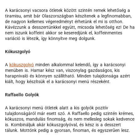
A karácsonyi vacsora ötletek között szintén remek lehetőség a
tiramisu, amit bár Olaszországban készítenek a legfinomabban,
de nagyon kellemes végeredményt érhetünk el mi is otthon.
Kávézzunk a desszertünkkel együtt, micsoda lehetőség ez! De ha
nem iszunk koffeint akkor se keseredjünk el, koffeinmentes
variáció is létezik, így könnyítve meg dolgunk.
Kókuszgolyó
A
kókuszgolyó
minden alkalommal kelendő, így a karácsonyi
menüben is. Hamar kész van, viszonylag gazdaságos, kis
harapnivaló és könnyen szállítható. Minden tulajdonsága azért
kiált, hogy készítsük el a karácsonyi menü részeként.
Raffaello Golyók
A karácsonyi menü ötletek alatt a kis golyók pozitív
tulajdonságáról már esett szó. A Raffaello pedig szintén krémes,
kókuszos, mandulás finomság, és nem mellesleg sokak kedvence
is. Kombináljuk akár kókuszgolyóval, és kész is a desszert
tálunk. Mottónk pedig a gyorsan, finoman, és egyszerűen lesz.