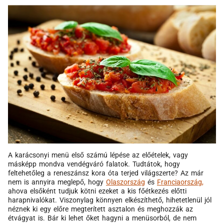
A karácsonyi menü első számú lépése az előételek, vagy
másképp mondva vendégváró falatok. Tudtátok, hogy
feltehetőleg a reneszánsz kora óta terjed világszerte? Az már
nem is annyira meglepő, hogy
Olaszország
és
Franciaország,
ahova elsőként tudjuk kötni ezeket a kis főétkezés előtti
harapnivalókat. Viszonylag könnyen elkészíthető, hihetetlenül jól
néznek ki egy előre megterített asztalon és meghozzák az
étvágyat is. Bár ki lehet őket hagyni a menüsorból, de nem