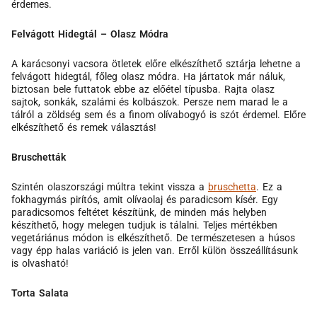
érdemes.
Felvágott Hidegtál – Olasz Módra
A karácsonyi vacsora ötletek előre elkészíthető sztárja lehetne a
felvágott hidegtál, főleg olasz módra. Ha jártatok már náluk,
biztosan bele futtatok ebbe az előétel típusba. Rajta olasz
sajtok, sonkák, szalámi és kolbászok. Persze nem marad le a
tálról a zöldség sem és a finom olívabogyó is szót érdemel. Előre
elkészíthető és remek választás!
Bruschetták
Szintén olaszországi múltra tekint vissza a
bruschetta
. Ez a
fokhagymás pirítós, amit olívaolaj és paradicsom kísér. Egy
paradicsomos feltétet készítünk, de minden más helyben
készíthető, hogy melegen tudjuk is tálalni. Teljes mértékben
vegetáriánus módon is elkészíthető. De természetesen a húsos
vagy épp halas variáció is jelen van. Erről külön összeállításunk
is olvasható!
Torta Salata