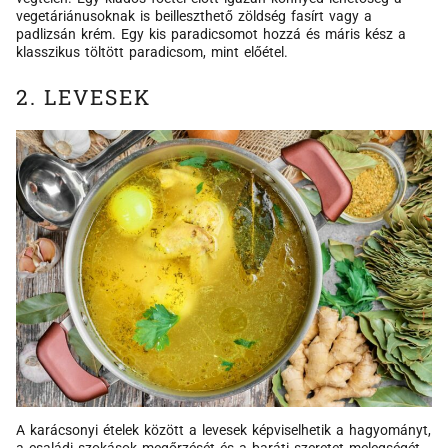
vegetáriánusoknak is beilleszthető zöldség fasírt vagy a
padlizsán krém. Egy kis paradicsomot hozzá és máris kész a
klasszikus töltött paradicsom, mint előétel.
2. LEVESEK
A karácsonyi ételek között a levesek képviselhetik a hagyományt,