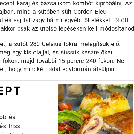
ecept karaj és bazsalikom kombót kipróbálni. Az
ajban, mind a sütőben sült Cordon Bleu
és sajttal vagy bármi egyéb töltelékkel töltött
 akkor csak az utolsó lépéseken kell módosítanod
t, a sütőt 280 Celsius fokra melegítsük elő.
meg egy kis olajjal, és süssük készre őket.
s fokon, majd további 15 percre 240 fokon. Ne
ket, hogy mindkét oldal egyformán átsüljön.
EPT
ebb és
s friss