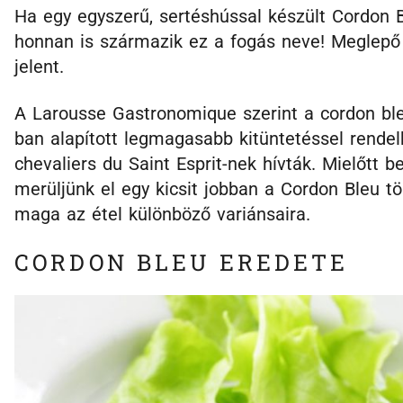
Ha egy egyszerű, sertéshússal készült Cordon B
honnan is származik ez a fogás neve! Meglepő 
jelent.
A Larousse Gastronomique szerint a cordon bleu-
ban alapított legmagasabb kitüntetéssel rendel
chevaliers du Saint Esprit-nek hívták. Mielőtt
merüljünk el egy kicsit jobban a Cordon Bleu tö
maga az étel különböző variánsaira.
CORDON BLEU EREDETE