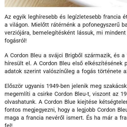
Az egyik leghíresebb és legízletesebb francia ét
a világon. Mielőtt rátérnénk a pofonegyszerű b
verziójára, bemelegítésként lássuk, mi mindent
fogásról!
A Cordon Bleu a svájci Brigből származik, és a v
híresült el. A Cordon Bleu első elkészítésének 
adatok szerint valószínűleg a fogás története a
Először ugyanis 1949-ben jelenik meg szakács
megemlíti a csirke Cordon Bleu-t, viszont az 19
olvashatunk. A Cordon Blue kiejtése kétségtele
fontos megjegyezni, hogy a legjobb Cordon Bleu
maga a francia nevéről ismert. És ha már a fr
fel!