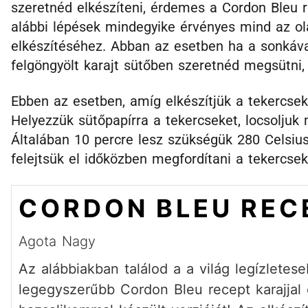
szeretnéd elkészíteni, érdemes a Cordon Bleu r
alábbi lépések mindegyike érvényes mind az ol
elkészítéséhez. Abban az esetben ha a sonkával 
felgöngyölt karajt sütőben szeretnéd megsütni,
Ebben az esetben, amíg elkészítjük a tekercseke
Helyezzük sütőpapírra a tekercseket, locsoljuk 
Általában 10 percre lesz szükségük 280 Celsiu
felejtsük el időközben megfordítani a tekercse
CORDON BLEU REC
Agota Nagy
Az alábbiakban találod a a világ legízletes
legegyszerűbb Cordon Bleu recept karajjal é