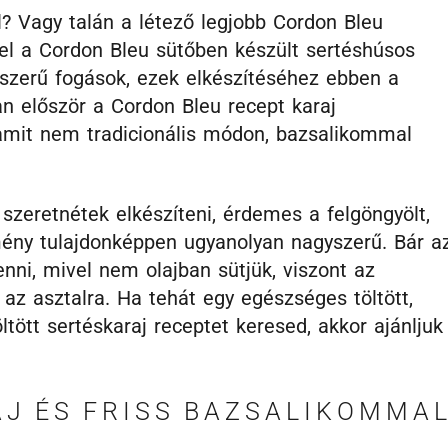
? Vagy talán a létező legjobb Cordon Bleu
vel a Cordon Bleu sütőben készült sertéshúsos
épszerű fogások, ezek elkészítéséhez ebben a
n először a Cordon Bleu recept karaj
 amit nem tradicionális módon, bazsalikommal
zeretnétek elkészíteni, érdemes a felgöngyölt,
mény tulajdonképpen ugyanolyan nagyszerű. Bár a
enni, mivel nem olajban sütjük, viszont az
z asztalra. Ha tehát egy egészséges töltött,
öltött sertéskaraj receptet keresed, akkor ajánljuk
AJ ÉS FRISS BAZSALIKOMMA