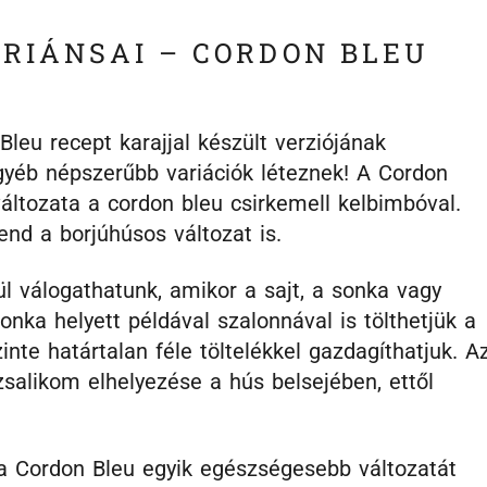
ARIÁNSAI – CORDON BLEU
eu recept karajjal készült verziójának
gyéb népszerűbb variációk léteznek! A Cordon
áltozata a cordon bleu csirkemell kelbimbóval.
nd a borjúhúsos változat is.
l válogathatunk, amikor a sajt, a sonka vagy
ka helyett példával szalonnával is tölthetjük a
nte határtalan féle töltelékkel gazdagíthatjuk. A
salikom elhelyezése a hús belsejében, ettől
e a Cordon Bleu egyik egészségesebb változatát