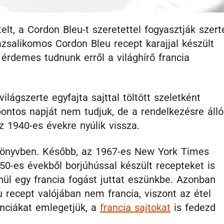
elt, a Cordon Bleu-t szeretettel fogyasztják szert
azsalikomos Cordon Bleu recept karajjal készült
 érdemes tudnunk erről a világhírő francia
ilágszerte egyfajta sajttal töltött szeletként
pontos napját nem tudjuk, de a rendelkezésre álló
z 1940-es évekre nyúlik vissza.
könyvben. Később, az 1967-es New York Times
50-es évekből borjúhússal készült recepteket is
nül egy francia fogást juttat eszünkbe. Azonban
 recept valójában nem francia, viszont az étel
anciákat emlegetjük, a
francia sajtokat
is fedezd