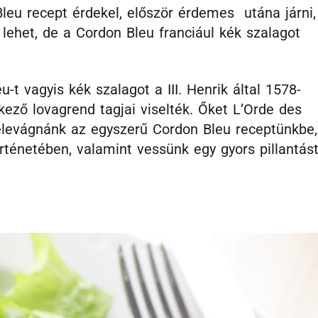
leu recept érdekel, először érdemes utána járni,
lehet, de a Cordon Bleu franciául kék szalagot
t vagyis kék szalagot a III. Henrik által 1578-
kező lovagrend tagjai viselték. Őket L’Orde des
 belevágnánk az egyszerű Cordon Bleu receptünkbe,
rténetében, valamint vessünk egy gyors pillantás