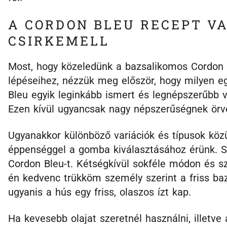
A CORDON BLEU RECEPT V
CSIRKEMELL
Most, hogy közeledünk a bazsalikomos Cordon Bl
lépéseihez, nézzük meg először, hogy milyen e
Bleu egyik leginkább ismert és legnépszerűbb v
Ezen kívül ugyancsak nagy népszerűségnek örve
Ugyanakkor különböző variációk és típusok közü
éppenséggel a gomba kiválasztásához érünk. Son
Cordon Bleu-t. Kétségkívül sokféle módon és szi
én kedvenc trükköm személy szerint a friss baz
ugyanis a hús egy friss, olaszos ízt kap.
Ha kevesebb olajat szeretnél használni, illetv