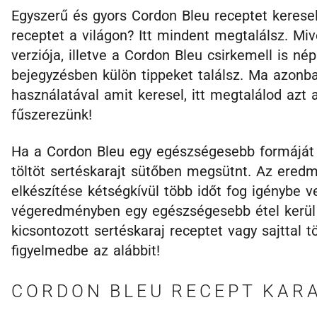
Egyszerű és gyors Cordon Bleu receptet keresel
receptet a világon? Itt mindent megtalálsz. Mi
verziója, illetve a Cordon Bleu csirkemell is n
bejegyzésben külön tippeket találsz. Ma azonba
használatával amit keresel, itt megtalálod azt
fűszerezünk!
Ha a Cordon Bleu egy egészségesebb formáját s
töltöt sertéskarajt sütőben megsütnt. Az ered
elkészítése kétségkívül több időt fog igénybe v
végeredményben egy egészségesebb étel kerül a
kicsontozott sertéskaraj receptet vagy sajttal t
figyelmedbe az alábbit!
CORDON BLEU RECEPT KAR