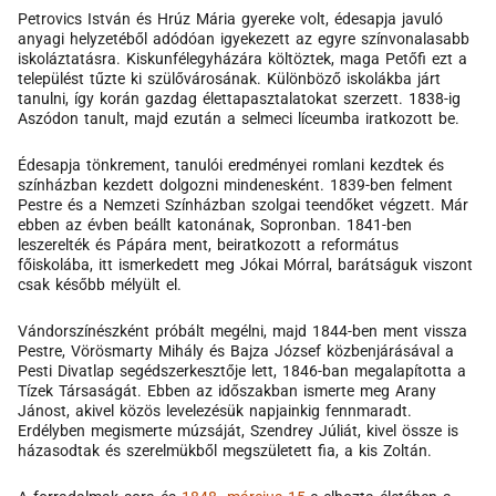
Petrovics István és Hrúz Mária gyereke volt, édesapja javuló
anyagi helyzetéből adódóan igyekezett az egyre színvonalasabb
iskoláztatásra. Kiskunfélegyházára költöztek, maga Petőfi ezt a
települést tűzte ki szülővárosának. Különböző iskolákba járt
tanulni, így korán gazdag élettapasztalatokat szerzett. 1838-ig
Aszódon tanult, majd ezután a selmeci líceumba iratkozott be.
Édesapja tönkrement, tanulói eredményei romlani kezdtek és
színházban kezdett dolgozni mindenesként. 1839-ben felment
Pestre és a Nemzeti Színházban szolgai teendőket végzett. Már
ebben az évben beállt katonának, Sopronban. 1841-ben
leszerelték és Pápára ment, beiratkozott a református
főiskolába, itt ismerkedett meg Jókai Mórral, barátságuk viszont
csak később mélyült el.
Vándorszínészként próbált megélni, majd 1844-ben ment vissza
Pestre, Vörösmarty Mihály és Bajza József közbenjárásával a
Pesti Divatlap segédszerkesztője lett, 1846-ban megalapította a
Tízek Társaságát. Ebben az időszakban ismerte meg Arany
Jánost, akivel közös levelezésük napjainkig fennmaradt.
Erdélyben megismerte múzsáját, Szendrey Júliát, kivel össze is
házasodtak és szerelmükből megszületett fia, a kis Zoltán.