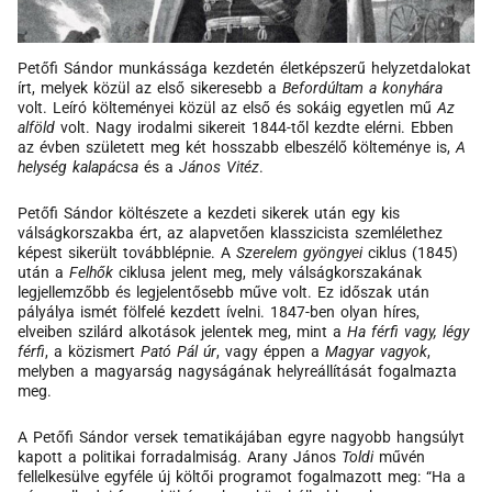
Petőfi Sándor munkássága kezdetén életképszerű helyzetdalokat
írt, melyek közül az első sikeresebb a
Befordúltam a konyhára
volt. Leíró költeményei közül az első és sokáig egyetlen mű
Az
alföld
volt. Nagy irodalmi sikereit 1844-től kezdte elérni. Ebben
az évben született meg két hosszabb elbeszélő költeménye is,
A
helység kalapácsa
és a
János Vitéz
.
Petőfi Sándor költészete a kezdeti sikerek után egy kis
válságkorszakba ért, az alapvetően klasszicista szemlélethez
képest sikerült továbblépnie. A
Szerelem gyöngyei
ciklus (1845)
után a
Felhők
ciklusa jelent meg, mely válságkorszakának
legjellemzőbb és legjelentősebb műve volt. Ez időszak után
pályálya ismét fölfelé kezdett ívelni. 1847-ben olyan híres,
elveiben szilárd alkotások jelentek meg, mint a
Ha férfi vagy, légy
férfi
, a közismert
Pató Pál úr
, vagy éppen a
Magyar vagyok
,
melyben a magyarság nagyságának helyreállítását fogalmazta
meg.
A Petőfi Sándor versek tematikájában egyre nagyobb hangsúlyt
kapott a politikai forradalmiság. Arany János
Toldi
művén
fellelkesülve egyféle új költői programot fogalmazott meg: “Ha a