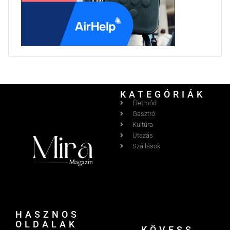
KATEGÓRIÁK
Életmód
Gasztró
Kultúra
Utazás
Szállások
HASZNOS
OLDALAK
KÖVESS