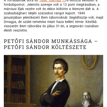
A forradalmak sora és
1848. március 15
-e elhozta életében a
fordulópontot. Jelentős szerepe volt a 12 pont megírásában, a
márciusi ifjak vezére volt és ekkor költötte a
Nemzeti dal
t is. A
szabadságharc idején századosi rangot kapott. 1849
januárjában jelentkezett Bem tábornoknál. Segédtisztje volt, majd
őrnagya, de szülei temetése miatt haza kellett térnie. Később
visszatért Bem táborába és július 31-én, a segesvári csatában
életét vesztette.
PETŐFI SÁNDOR MUNKÁSSÁGA –
PETŐFI SÁNDOR KÖLTÉSZETE