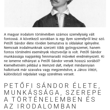
A magyar irodalom történetében számos személyiség vált
fontossá. A következő sorokban is egy ilyen személyről lesz szó.
Petőfi Sándor élete röviden bemutatva is oldalakat igényelne.
Nemcsak irodalmunknak szerzett több gyöngyszemet, hanem
fontos történelmi események résztvevője is volt. Petőfi Sándor
munkássága napjainkig fennmaradó műveket eredményezett. Ki
ne ismerne néhányat a Petőfi Sándor versek hosszú sorából?
Kiemelhetném például a
Nemzeti dal
t, melyet mindannyian
hallottunk már szavalva vagy megzenésítve, a
János Vitéz
t,
különöböző népdalait vagy szerelmes verseit.
PETŐFI SÁNDOR ÉLETE,
MUNKÁSSÁGA, SZEREPE
A TÖRTÉNELEMBEN ÉS
AZ IRODALOMBAN