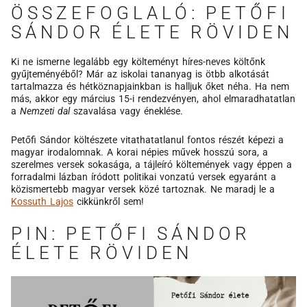
ÖSSZEFOGLALÓ: PETŐFI
SÁNDOR ÉLETE RÖVIDEN
Ki ne ismerne legalább egy költeményt híres-neves költőnk
gyűjteményéből? Már az iskolai tananyag is ötbb alkotását
tartalmazza és hétköznapjainkban is halljuk őket néha. Ha nem
más, akkor egy március 15-i rendezvényen, ahol elmaradhatatlan
a
Nemzeti dal
szavalása vagy éneklése.
Petőfi Sándor költészete vitathatatlanul fontos részét képezi a
magyar irodalomnak. A korai népies művek hosszú sora, a
szerelmes versek sokasága, a tájleíró költemények vagy éppen a
forradalmi lázban íródott politikai vonzatú versek egyaránt a
közismertebb magyar versek közé tartoznak. Ne maradj le a
Kossuth Lajos
cikkünkről sem!
PIN: PETŐFI SÁNDOR
ÉLETE RÖVIDEN