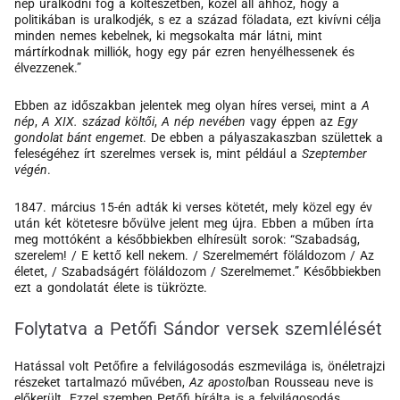
nép uralkodni fog a költészetben, közel áll ahhoz, hogy a
politikában is uralkodjék, s ez a század föladata, ezt kivívni célja
minden nemes kebelnek, ki megsokalta már látni, mint
mártírkodnak milliók, hogy egy pár ezren henyélhessenek és
élvezzenek.”
Ebben az időszakban jelentek meg olyan híres versei, mint a
A
nép
,
A XIX. század költői
,
A nép nevében
vagy éppen az
Egy
gondolat bánt engemet
. De ebben a pályaszakaszban születtek a
feleségéhez írt szerelmes versek is, mint például a
Szeptember
végén
.
1847. március 15-én adták ki verses kötetét, mely közel egy év
után két kötetesre bővülve jelent meg újra. Ebben a műben írta
meg mottóként a későbbiekben elhíresült sorok: “Szabadság,
szerelem! / E kettő kell nekem. / Szerelmemért föláldozom / Az
életet, / Szabadságért föláldozom / Szerelmemet.” Későbbiekben
ezt a gondolatát élete is tükrözte.
Folytatva a Petőfi Sándor versek szemlélését
Hatással volt Petőfire a felvilágosodás eszmevilága is, önéletrajzi
részeket tartalmazó művében,
Az apostol
ban Rousseau neve is
előkerült. Ezzel szemben Petőfi bírálta is a felvilágosodás