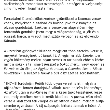
szellemiségét romantikus szemszögből. Kétségeit a
Világosság!
című művében fogalmazta meg.
Forradalmi látomásköltészetének gyümölcsei a látomás-versek
voltak, melyekben a szabad és boldog jövő felé irányítja az
olvasó gondolatát. Ezekben a versekben alapvetően négy
fontosabb gondolat jelent meg: a világszabadság, a jók és a
rosszak harca, a világot megtisztító vérözön és az eljövendő
Kánaán.
A
Szerelem gyöngyei
ciklusban megjelent több szerelmi verse is,
melyeket feleségének, Júliának írt. A legismertebb
Szeptember
végén
költemény mellett olyan versek is tartoznak ebbe a körbe,
mint a sokak által ismert
Reszket a bokor, mert…
, vagy éppen az
Ez már aztán élet!
, az
Egykor és most!
, a
Csendes élet
, a
Minek
nevezzelek?
, a
Beszél a fákkal a bús őszi szél
és sorolhatnám.
1847-48 fordulóján Petőfi több olyan verset is írt, melyek a
tájköltészet fontos darabjaivá váltak. Korai tájleíró költeménye,
Az alföld
után a
Kis-Kunság
már a kései tájköltészetének része
volt, mely életében nem is került kiadásra.
A puszta, télen
című
verse a kinti zord téli világot és az otthon családi melegét állítja
szembe egymással. A táj szépségét leírhatatlannak minősíti
A