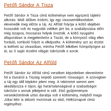
Petőfi Sándor A Tisza
Petőfi Sándor A Tisza című költeménye nem egyszerű tájleíró
alkotás. Múlt időben íródott, így egy visszaemlékezésben
elevenedik meg előtte a táj. Az Alföld folyója a költő idejében
hosszabb volt és nagyobb vidéket járt be, a szabályozása előtt
még iszapos, mocsaras helyek övezték. A költő nyugalmi
állapotában is megjelenítette a Tiszát, de a környező világ ellen
forduló, tomboló folyót is elképzelte. A költemény azt az érzést
is keltheti az olvasóban, mintha Petőfi lelkében hömpölyögne az
ár, az ő saját érzelmi világát tükröznék e sorok.
Petőfi Sándor Az Alföld
Petőfi Sándor Az Alföld című versében képzeletben elevenítette
fel a Dunától a Tiszáig terjedő szeretett rónaságot. A szövegben
a táj egy idill képként jelent meg. A tekintetet semmi sem
akadályozza e tájon, így határtalanságával a szabadságot
tükrözte s annak jelképévé is vált. Első gyűjteményes
verseskötetének utlsó darabja volt e költemény, melyből maga
Jókai Mór is idézett mottónak az első,
Hétköznapok
című
regényéhez.