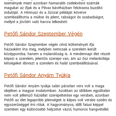
események miatt azonban hamarabb cselekvésre szánták
magukat az ifjak és a Pilvax kávéházban felolvasta buzdító
indulóját. A
Himnusz
és a
Szózat
példáját követve
szembeállította a múltat és jelent, rabságot és szabadságot,
mellyel a jövőért való harcra lelkesített.
Petőfi Sándor Szeptember Végén
Petőfi Sándor Szeptember végén című költeményét ifjú
házasként írta meg, melyben nemcsak a szerelem került
középpontba, hanem a múlandóság is. A mindennapi élet részét
képezi a szerelem, jelentős szerepe van, ám az ősz melankóliája
kétségeket ébreszt a szerelem és halál szembeállításával.
Petőfi Sándor Anyám Tyúkja
Petőfi Sándor Anyám tyúkja talán páratlan vers volt a maga
idejében a magyar irodalomban. Azokban az időkben egyáltalán
nem volt jellemző háziállat szerepeltetése egy versben, azonban
Petőfi az élet legapróbb jelenségeit is képes volt versbe szedni és
egyszerűséggel írni róluk. A hagyományos, idilli falusi képpel
szemben egy különösebb helyzetet vázol, humoros hangvétellel.