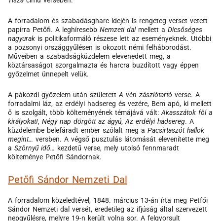
Tisza
című versében.
A forradalom és szabadásgharc idején is rengeteg verset vetett
papírra Petőfi. A leghíresebb
Nemzeti dal
mellett a
Dicsőséges
nagyurak
is politikaformáló részese lett az eseményeknek. Utóbbi
a pozsonyi országgyűlésen is okozott némi felháborodást.
Műveiben a szabadságküzdelem elevenedett meg, a
köztársaságot szorgalmazta és harcra buzdított vagy éppen
győzelmet ünnepelt velük.
A pákozdi győzelem után született
A vén zászlótartó
verse. A
forradalmi láz, az erdélyi hadsereg és vezére, Bem apó, ki mellett
ő is szolgált, több költeményének témájává vált:
Akasszátok föl a
királyokat!
,
Négy nap dörgött az ágyú
,
Az erdélyi hadsereg
. A
küzdelembe belefáradt ember szólalt meg a
Pacsirtaszót hallok
megint…
versben. A végső pusztulás látomását elevenítette meg
a
Szörnyű idő…
kezdetű verse, mely utolsó fennmaradt
költeménye Petőfi Sándornak.
Petőfi Sándor Nemzeti Dal
A forradalom közeledtével, 1848. március 13-án írta meg Petfői
Sándor Nemzeti dal versét, eredetileg az ifjúság által szervezett
nepgyűlésre, melyre 19-n került volna sor. A felgyorsult