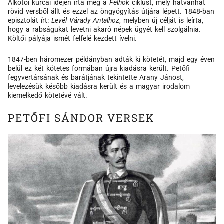
Alkotói kurcai idején írta meg a
Felhők
ciklust, mely hatvanhat
rövid versből állt és ezzel az öngyógyítás útjára lépett. 1848-ban
episztolát írt:
Levél Várady Antalhoz
, melyben új célját is leírta,
hogy a rabságukat levetni akaró népek ügyét kell szolgálnia.
Költői pályája ismét felfelé kezdett ívelni.
1847-ben háromezer példányban adták ki kötetét, majd egy éven
belül ez két kötetes formában újra kiadásra került. Petőfi
fegyvertársának és barátjának tekintette Arany Jánost,
levelezésük később kiadásra került és a magyar irodalom
kiemelkedő kötetévé vált.
PETŐFI SÁNDOR VERSEK