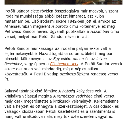
Petőfi Sándor élete röviden összefoglalva már megvolt, viszont
irodalmi munkássága abból jórészt kimaradt, azt külön
mutatnám be. Első irodalmi sikere 1842-ben jött el, amikor az
Athenaeumban megjelent
A borozó
című költeménye, ez még
Petrovics Sándor néven. Ugyanitt publikálták a
Hazámban
című
versét, melyet már Petőfi Sándor néven írt alá.
Petőfi Sándor munkássága az irodalmi pályán ekkor vált a
legtermékenyebbé. Hazalátogatása során született meg pár
híresebb költeménye is: az
Egy estém otthon
és az
István
öcsémhez
, vagy éppen a
Füstbement terv
.
A Petőfi Sándor versek
sikere osztatlan volt mindaddig, míg a népies stílust
közvetítették. A Pesti Divatlap szerkesztőjeként rengeteg verset
írt.
Stílusváltásának első főműve
A helység kalapácsa
volt. A
kritikákra válaszul megírta
A természet vadvirága
című verset,
mely csak megerősítette a kritikusok véleményét. Kellemetlenné
vált a helyzet és otthagyta a szerkesztőséget. A csalódások és
válságok időszakában Petőfi kísérletezett és a szentimentális
hang vált uralkodóvá nála, mely tükrözte szerelemvágyát is.