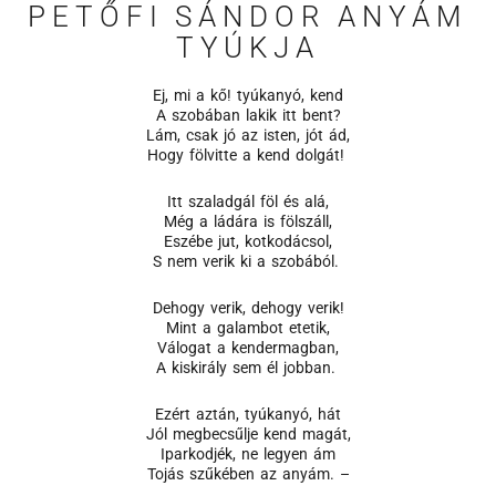
PETŐFI SÁNDOR ANYÁM
TYÚKJA
Ej, mi a kő! tyúkanyó, kend
A szobában lakik itt bent?
Lám, csak jó az isten, jót ád,
Hogy fölvitte a kend dolgát!
Itt szaladgál föl és alá,
Még a ládára is fölszáll,
Eszébe jut, kotkodácsol,
S nem verik ki a szobából.
Dehogy verik, dehogy verik!
Mint a galambot etetik,
Válogat a kendermagban,
A kiskirály sem él jobban.
Ezért aztán, tyúkanyó, hát
Jól megbecsűlje kend magát,
Iparkodjék, ne legyen ám
Tojás szűkében az anyám. –