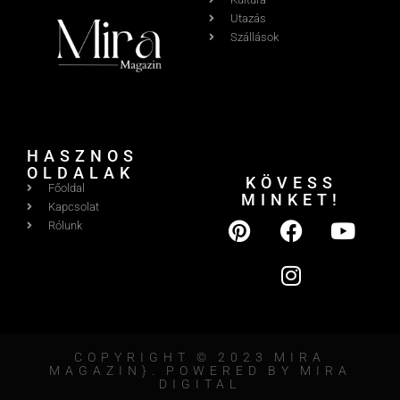
Utazás
Szállások
HASZNOS
OLDALAK
KÖVESS
Főoldal
MINKET!
Kapcsolat
Rólunk
COPYRIGHT © 2023 MIRA
MAGAZIN}. POWERED BY MIRA
DIGITAL