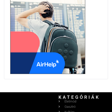
KATEGÓRIÁK
Életmód
Gasztró
Kultúra