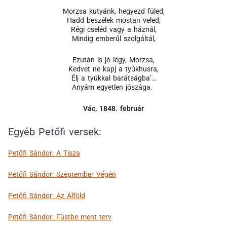
Morzsa kutyánk, hegyezd füled,
Hadd beszélek mostan veled,
Régi cseléd vagy a háznál,
Mindig emberűl szolgáltál,
Ezután is jó légy, Morzsa,
Kedvet ne kapj a tyúkhusra,
Élj a tyúkkal barátságba’…
Anyám egyetlen jószága.
Vác, 1848. február
Egyéb Petőfi versek:
Petőfi Sándor: A Tisza
Petőfi Sándor: Szeptember Végén
Petőfi Sándor: Az Alföld
Petőfi Sándor: Füstbe ment terv