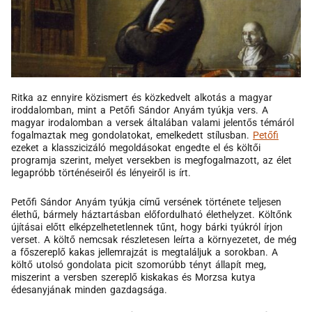
Ritka az ennyire közismert és közkedvelt alkotás a magyar
iroddalomban, mint a Petőfi Sándor Anyám tyúkja vers. A
magyar irodalomban a versek általában valami jelentős témáról
fogalmaztak meg gondolatokat, emelkedett stílusban.
Petőfi
ezeket a klasszicizáló megoldásokat engedte el és költői
programja szerint, melyet versekben is megfogalmazott, az élet
legapróbb történéseiről és lényeiről is írt.
Petőfi Sándor Anyám tyúkja című versének története teljesen
élethű, bármely háztartásban előfordulható élethelyzet. Költőnk
újításai előtt elképzelhetetlennek tűnt, hogy bárki tyúkról írjon
verset. A költő nemcsak részletesen leírta a környezetet, de még
a főszereplő kakas jellemrajzát is megtaláljuk a sorokban. A
költő utolsó gondolata picit szomorúbb tényt állapít meg,
miszerint a versben szereplő kiskakas és Morzsa kutya
édesanyjának minden gazdagsága.