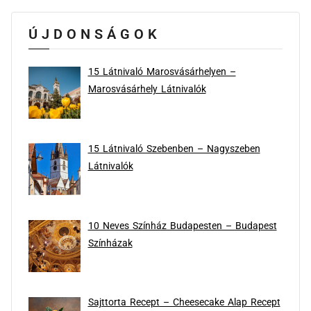
ÚJDONSÁGOK
15 Látnivaló Marosvásárhelyen –
Marosvásárhely Látnivalók
15 Látnivaló Szebenben – Nagyszeben
Látnivalók
10 Neves Színház Budapesten – Budapest
Színházak
Sajttorta Recept – Cheesecake Alap Recept