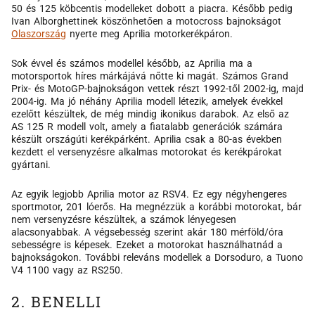
50 és 125 köbcentis modelleket dobott a piacra. Később pedig
Ivan Alborghettinek köszönhetően a motocross bajnokságot
Olaszország
nyerte meg Aprilia motorkerékpáron.
Sok évvel és számos modellel később, az Aprilia ma a
motorsportok híres márkájává nőtte ki magát. Számos Grand
Prix- és MotoGP-bajnokságon vettek részt 1992-től 2002-ig, majd
2004-ig. Ma jó néhány Aprilia modell létezik, amelyek évekkel
ezelőtt készültek, de még mindig ikonikus darabok. Az első az
AS 125 R modell volt, amely a fiatalabb generációk számára
készült országúti kerékpárként. Aprilia csak a 80-as években
kezdett el versenyzésre alkalmas motorokat és kerékpárokat
gyártani.
Az egyik legjobb Aprilia motor az RSV4. Ez egy négyhengeres
sportmotor, 201 lóerős. Ha megnézzük a korábbi motorokat, bár
nem versenyzésre készültek, a számok lényegesen
alacsonyabbak. A végsebesség szerint akár 180 mérföld/óra
sebességre is képesek. Ezeket a motorokat használhatnád a
bajnokságokon. További releváns modellek a Dorsoduro, a Tuono
V4 1100 vagy az RS250.
2. BENELLI