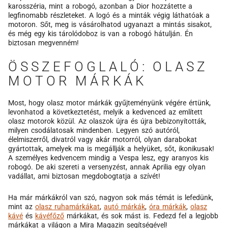
karosszéria, mint a robogó, azonban a Dior hozzátette a
legfinomabb részleteket. A logó és a minták végig láthatóak a
motoron. Sőt, meg is vásárolhatod ugyanazt a mintás sisakot,
és még egy kis tárolódoboz is van a robogó hátulján. Én
biztosan megvenném!
ÖSSZEFOGLALÓ: OLASZ
MOTOR MÁRKÁK
Most, hogy olasz motor márkák gyűjteményünk végére értünk,
levonhatod a következtetést, melyik a kedvenced az említett
olasz motorok közül. Az olaszok újra és újra bebizonyították,
milyen csodálatosak mindenben. Legyen szó autóról,
élelmiszerről, divatról vagy akár motorról, olyan darabokat
gyártottak, amelyek ma is megállják a helyüket, sőt, ikonikusak!
A személyes kedvencem mindig a Vespa lesz, egy aranyos kis
robogó. De aki szereti a versenyzést, annak Aprilia egy olyan
vadállat, ami biztosan megdobogtatja a szívét!
Ha már márkákról van szó, nagyon sok más témát is lefedünk,
mint az
olasz ruhamárkákat
,
autó márkák
,
óra márkák
,
olasz
kávé
és
kávéfőző
márkákat, és sok mást is. Fedezd fel a legjobb
márkákat a világon a Mira Magazin segítségével!