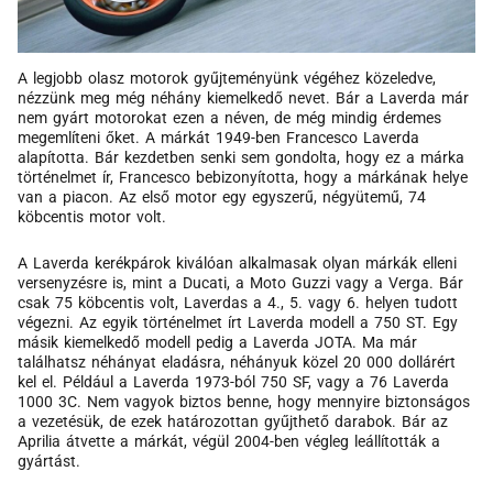
A legjobb olasz motorok gyűjteményünk végéhez közeledve,
nézzünk meg még néhány kiemelkedő nevet. Bár a Laverda már
nem gyárt motorokat ezen a néven, de még mindig érdemes
megemlíteni őket. A márkát 1949-ben Francesco Laverda
alapította. Bár kezdetben senki sem gondolta, hogy ez a márka
történelmet ír, Francesco bebizonyította, hogy a márkának helye
van a piacon. Az első motor egy egyszerű, négyütemű, 74
köbcentis motor volt.
A Laverda kerékpárok kiválóan alkalmasak olyan márkák elleni
versenyzésre is, mint a Ducati, a Moto Guzzi vagy a Verga. Bár
csak 75 köbcentis volt, Laverdas a 4., 5. vagy 6. helyen tudott
végezni. Az egyik történelmet írt Laverda modell a 750 ST. Egy
másik kiemelkedő modell pedig a Laverda JOTA. Ma már
találhatsz néhányat eladásra, néhányuk közel 20 000 dollárért
kel el. Például a Laverda 1973-ból 750 SF, vagy a 76 Laverda
1000 3C. Nem vagyok biztos benne, hogy mennyire biztonságos
a vezetésük, de ezek határozottan gyűjthető darabok. Bár az
Aprilia átvette a márkát, végül 2004-ben végleg leállították a
gyártást.