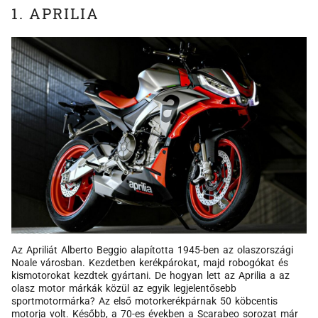
1. APRILIA
Az Apriliát Alberto Beggio alapította 1945-ben az olaszországi
Noale városban. Kezdetben kerékpárokat, majd robogókat és
kismotorokat kezdtek gyártani. De hogyan lett az Aprilia a az
olasz motor márkák közül az egyik legjelentősebb
sportmotormárka? Az első motorkerékpárnak 50 köbcentis
motorja volt. Később, a 70-es években a Scarabeo sorozat már