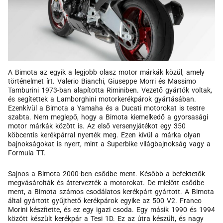
A Bimota az egyik a legjobb olasz motor márkák közül, amely
történelmet írt. Valerio Bianchi, Giuseppe Morri és Massimo
Tamburini 1973-ban alapította Riminiben. Vezető gyártók voltak,
és segítettek a Lamborghini motorkerékpárok gyártásában.
Ezenkívül a Bimota a Yamaha és a Ducati motorokat is testre
szabta. Nem meglepő, hogy a Bimota kiemelkedő a gyorsasági
motor márkák között is. Az első versenyjátékot egy 350
köbcentis kerékpárral nyerték meg. Ezen kívül a márka olyan
bajnokságokat is nyert, mint a Superbike világbajnokság vagy a
Formula TT.
Sajnos a Bimota 2000-ben csődbe ment. Később a befektetők
megvásárolták és áttervezték a motorokat. De mielőtt csődbe
ment, a Bimota számos csodálatos kerékpárt gyártott. A Bimota
által gyártott gyűjthető kerékpárok egyike az 500 V2. Franco
Morini készítette, és ez egy igazi csoda. Egy másik 1990 és 1994
között készült kerékpár a Tesi 1D. Ez az útra készült, és nagy