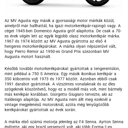
Az MV Agusta egy másik a gyorsasági motor márkák közül,
amelyről már hallhattál, ha igazi motorkerékpár-rajongó vagy. A
céget 1945-ben Domenico Agusta gróf alapította. De csak a 70-
es évek végén lett az egyik legjobb olasz motorkerékpár márka.
1967 és 1974 között az MV Agusta gyártotta az első 4
hengeres motorkerékpárokat. A márka olyan népszerűvé vált,
hogy Pierro Remor az 1950-es Grand Prix szezonban MV
Augusta motort használt.
Később további motorkerékpárokat gyártottak a tengerentúlon,
mint például a 750 S America. Egy másik ikonikus kerékpár a
350 köbcentis volt 1973 és 1977 között. Azonban ebből csak
1991 darabot gyártottak. A vízszintes vonalaknak és az éles
szögeknek köszönhető, hogy ez a modell más volt, mint bármely
más kerékpár korábban. Giorgetto Giugiaro tervezte, aki az
Italdesign alapítója. Az MV Agusta nem állt meg ezeknél a
vintage megjelenésű motoroknál, azóta még lenyűgözőbb
kerékpárokat gyártottak az évek során.
A márka első számú motorja jelenleg az F4 Senna. Ayrton Senna
építtette, aki egy brazil versenyző volt, aki több Forma-1-es