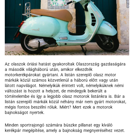
Az olaszok óriási hatást gyakoroltak Olaszország gazdaságára
a második világháború után, amikor elkezdték
motorkerékpárokat gyártani. A listán szereplő olasz motor
márkák közül számos közvetlenül a háború előtt vagy után
látott napvilágot. Némelyikük érintett volt, némelyiküknek némi
változást is hozott a helyzet, de mindegyik bekerült a
történelembe és így a legjobb olasz motorok listánkra is. Bár a
listán szereplő márkák közül néhány már nem gyárt motorokat,
mégis fontos beszélni róluk. Miért? Mert ezek a motorok
bajnokságot nyertek.
Minden sportrajongó számára büszke pillanat egy kíváló
kerékpár megépítése, amely a bajnokság megnyeréséhez vezet.