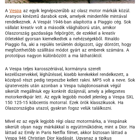
A
Vespa
az egyik legnépszerűbb az olasz motor márkák közül.
Aranyos kinézetű darabok ezek, amelyek mindenféle mintával
rendelkeznek. A Vespát 1946-ban alapította a Piaggio cég. Sok
vállalat kreatív volt a második világháború után, amikor
Olaszország gazdasága felpörgött, de ezekkel a kreatív
ötletekkel gyorsan kiemelkedtek a nehézségekből. Rinaldo
Piaggio fia, aki a repülés területén dolgozott, úgy döntött, hogy
megfizethetőbb szállítási módot gyárt az emberek számára. A
prototípus nagyon különbözött a ma láthatóktól.
A Vespa teljes karosszériával, kormányra szerelt
kezelőszervekkel, léghűtéssel, kisebb kerekekkel rendelkezett, a
középső részt pedig terpeszbe kellett rakni. MP5 volt a neve. Sok
újratervezés után azonban a Vespa tulajdonosainak végül
sikerült megállniuk egy konkrét dizájnnál, amely a jellegzetes
motorkerékpár lett. Az egyik legjobb modell jelenleg a Vespa SXL
150 125-15 köbcentis motorral. Ezek örök klasszikusok. Ha
Olaszországba utazol, gyakran fogsz velük találkozni.
Mivel ez az egyik legjobb régi olasz motormárka, a Vespának
sikerült olyan nagy márkákkal is együttműködnie, mint a Dior. Ha
láttad az Emily in Paris Netflix filmet, akkor biztosan láttad a
Vespa 946 Christian Dior kiadását. Ugyanaz a tipikus