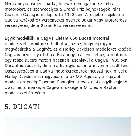
Nem annyira ismert márka, hacsak nem igazán szereti a
motorokat, és szenvedélyes a Grand Prix bajnokságok iránt.
Giovanni Castiglioni alapította 1950-ben. A legjobb idejében a
Cagiva kerékpárok versenyeket nyertek Dakar vagy Motorcross
versenyeken, de a Grand Prix versenyeken is.
Egyik modelljük, a Cagiva Elefant 650 Ducati motorral
rendelkezett. Amit nem tudhattál, az az, hogy egy gyár
megvásárolta a Cagivát, és a Harley-Davidson modelleket később
Cagivas néven gyártották. És ahogy már említettük, a motorok
egy része Ducati motort használt. Ezenkívül a Cagiva 1985-ben
Ducatit is vásárolt, de a márka ugyanazon a néven maradt fenn.
Összességében a Cagiva motorkerékpárok megszűntek, mivel a
Harley Davidson is megvásárolta az MV Agustát, a legújabb
modelleket pedig Giovanni Castiglioni tervezte. Az egyik legjobb
olasz motormárka, a Cagiva öröksége a Mito és a Raptor
modellekkel ért véget.
5. DUCATI