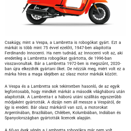
Csakúgy, mint a Vespa, a Lambretta is robogókat gyárt. Ezt a
márkát is több mint 75 évvel ezelőtt, 1947-ben alapította
Ferdinando Innocenti. Ha nem tudnád, az Innocenti volt az, aki
eredetileg a Lambretta robogókat gyártotta, de 1996-ban
visszavonultak. Bár a Lambretta 1972-ben is megszűnt, 2020-
ban újra elkezdték gyártani őket. De nézzük meg, miért volt ez a
márka híres a maga idejében az olasz motor márkák között.
A Vespa és a Lambretta sok tekintetben hasonló, de az egyik
legfontosabb, hogy mindkét márkát a második világháború után
alapították. A Lambretta-t a háború utáni szállítás egyszerűbb
módjaként gyártották. A dizájn nem áll messze a Vespától, de
így is eredeti. Bár olasz márkáról van szó, a motorokat
Argentínában, Brazíliában, Chilében, Kolumbiában, Indiában és
Spanyolországban gyártották licencek alapján.
A 60-as évek végén a Lambretta robogókra már nem volt