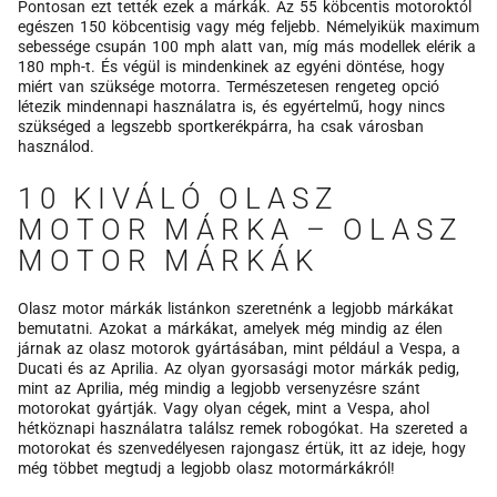
Pontosan ezt tették ezek a márkák. Az 55 köbcentis motoroktól
egészen 150 köbcentisig vagy még feljebb. Némelyikük maximum
sebessége csupán 100 mph alatt van, míg más modellek elérik a
180 mph-t. És végül is mindenkinek az egyéni döntése, hogy
miért van szüksége motorra. Természetesen rengeteg opció
létezik mindennapi használatra is, és egyértelmű, hogy nincs
szükséged a legszebb sportkerékpárra, ha csak városban
használod.
10 KIVÁLÓ OLASZ
MOTOR MÁRKA – OLASZ
MOTOR MÁRKÁK
Olasz motor márkák listánkon szeretnénk a legjobb márkákat
bemutatni. Azokat a márkákat, amelyek még mindig az élen
járnak az olasz motorok gyártásában, mint például a Vespa, a
Ducati és az Aprilia. Az olyan gyorsasági motor márkák pedig,
mint az Aprilia, még mindig a legjobb versenyzésre szánt
motorokat gyártják. Vagy olyan cégek, mint a Vespa, ahol
hétköznapi használatra találsz remek robogókat. Ha szereted a
motorokat és szenvedélyesen rajongasz értük, itt az ideje, hogy
még többet megtudj a legjobb olasz motormárkákról!