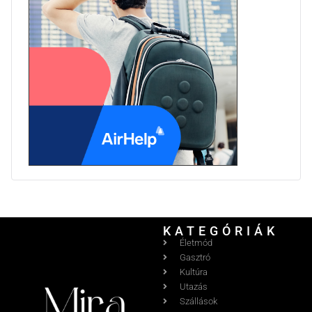
KATEGÓRIÁK
Életmód
Gasztró
Kultúra
Utazás
Szállások