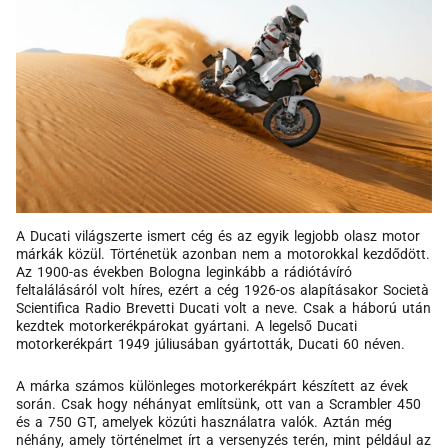
A Ducati világszerte ismert cég és az egyik legjobb olasz motor
márkák közül. Történetük azonban nem a motorokkal kezdődött.
Az 1900-as években Bologna leginkább a rádiótávíró
feltalálásáról volt híres, ezért a cég 1926-os alapításakor Società
Scientifica Radio Brevetti Ducati volt a neve. Csak a háború után
kezdtek motorkerékpárokat gyártani. A legelső Ducati
motorkerékpárt 1949 júliusában gyártották, Ducati 60 néven.
A márka számos különleges motorkerékpárt készített az évek
során. Csak hogy néhányat említsünk, ott van a Scrambler 450
és a 750 GT, amelyek közúti használatra valók. Aztán még
néhány, amely történelmet írt a versenyzés terén, mint például az