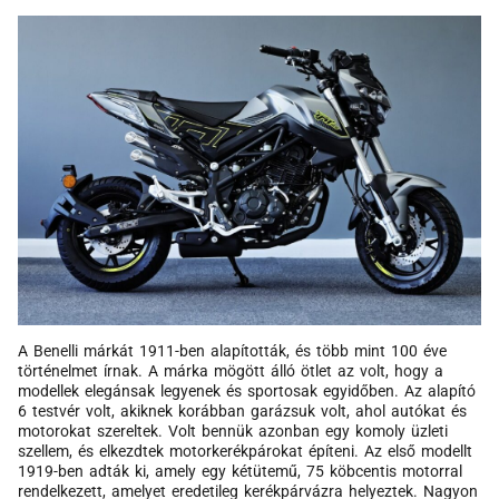
A Benelli márkát 1911-ben alapították, és több mint 100 éve
történelmet írnak. A márka mögött álló ötlet az volt, hogy a
modellek elegánsak legyenek és sportosak egyidőben. Az alapító
6 testvér volt, akiknek korábban garázsuk volt, ahol autókat és
motorokat szereltek. Volt bennük azonban egy komoly üzleti
szellem, és elkezdtek motorkerékpárokat építeni. Az első modellt
1919-ben adták ki, amely egy kétütemű, 75 köbcentis motorral
rendelkezett, amelyet eredetileg kerékpárvázra helyeztek. Nagyon