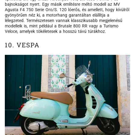
bajnokságot nyert. Egy másik említésre méltó modell az MV
Agusta F4 750 Serie Oro/S. 120 lóerős, és amellett, hogy kívülről
gyönyörűen néz ki, a motorhang garantáltan elállítja a
lélegzeted. Természetesen vannak klasszikusabb megjelenésű
modelleik is, mint például a Brutale 800 RR vagy a Turismo
Veloce, amelyek tökéletesek a hosszú távú túrákhoz.
10. VESPA