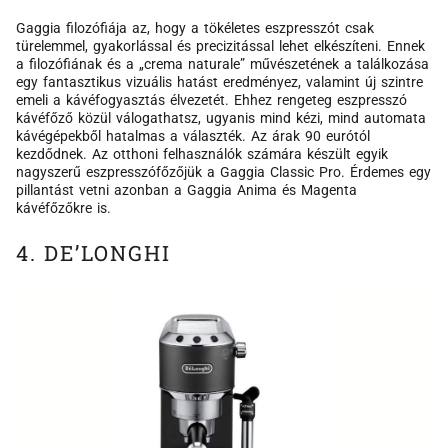
Gaggia filozófiája az, hogy a tökéletes eszpresszót csak
türelemmel, gyakorlással és precizitással lehet elkészíteni. Ennek
a filozófiának és a „crema naturale” művészetének a találkozása
egy fantasztikus vizuális hatást eredményez, valamint új szintre
emeli a kávéfogyasztás élvezetét. Ehhez rengeteg eszpresszó
kávéfőző közül válogathatsz, ugyanis mind kézi, mind automata
kávégépekből hatalmas a választék. Az árak 90 eurótól
kezdődnek. Az otthoni felhasználók számára készült egyik
nagyszerű eszpresszófőzőjük a Gaggia Classic Pro. Érdemes egy
pillantást vetni azonban a Gaggia Anima és Magenta
kávéfőzőkre is.
4. DE’LONGHI