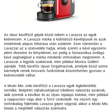
Az olasz kávéfőző gépek közül nekem a Lavazza az egyik
kedvencem. A Lavazza márka a különböző kávétípusok és azok
eredetének alapos feltárása után született. Ezen túlmenően a
Lavazzat az a szenvedély hajtja, amely szerint a kávé egyszerre
jelent élvezetet és kényelemet, ezt pedig a fantasztikus ízvilágú
kávé segítségével a márka mindenki otthonában megteremti. A
Lavazzat a legjobb szakácsok, mint például Monica Galletti
ajánlják. Több kávéfőz típust forgalmaznak, amelyek közül szinte
bármelyik remek innovatív funkcióinak köszönhetően gyorsan a
kedvenceddé válhat.
A Modo Mio Jolie kávéfőző a Lavazza egyik legkelendőbb
terméke. Beépített tejhabosítójával tökéletes választás azoknak,
akik szeretik a kávékat és az olyan tejalapú italokat, mint például
a cappuccino vagy akár a forró csokoládé. Ha viszont egy
technikailag fejlettebb Lavazza gépre vágynál, akkor a Modo Mio
Deséa a megfelelő választás számodra.