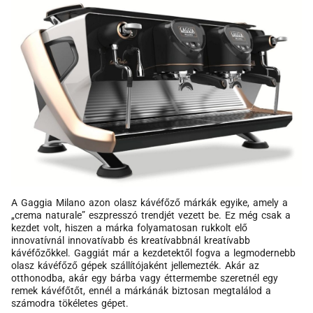
A Gaggia Milano azon olasz kávéfőző márkák egyike, amely a
„crema naturale” eszpresszó trendjét vezett be. Ez még csak a
kezdet volt, hiszen a márka folyamatosan rukkolt elő
innovatívnál innovatívabb és kreatívabbnál kreatívabb
kávéfőzőkkel. Gaggiát már a kezdetektől fogva a legmodernebb
olasz kávéfőző gépek szállítójaként jellemezték. Akár az
otthonodba, akár egy bárba vagy éttermembe szeretnél egy
remek kávéfőtőt, ennél a márkánák biztosan megtalálod a
számodra tökéletes gépet.