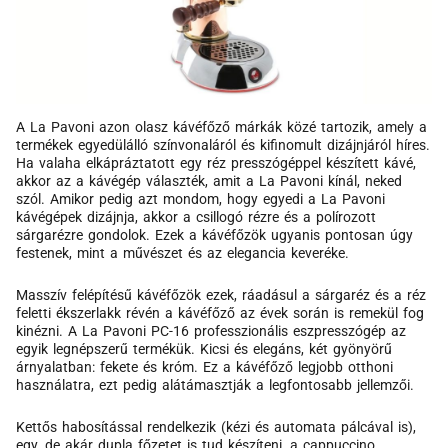
A La Pavoni azon olasz kávéfőző márkák közé tartozik, amely a
termékek egyedülálló színvonaláról és kifinomult dizájnjáról híres.
Ha valaha elkápráztatott egy réz presszógéppel készített kávé,
akkor az a kávégép választék, amit a La Pavoni kínál, neked
szól. Amikor pedig azt mondom, hogy egyedi a La Pavoni
kávégépek dizájnja, akkor a csillogó rézre és a polírozott
sárgarézre gondolok. Ezek a kávéfőzök ugyanis pontosan úgy
festenek, mint a művészet és az elegancia keveréke.
Masszív felépítésű kávéfőzök ezek, ráadásul a sárgaréz és a réz
feletti ékszerlakk révén a kávéfőző az évek során is remekül fog
kinézni. A La Pavoni PC-16 professzionális eszpresszógép az
egyik legnépszerű termékük. Kicsi és elegáns, két gyönyörű
árnyalatban: fekete és króm. Ez a kávéfőző legjobb otthoni
használatra, ezt pedig alátámasztják a legfontosabb jellemzői.
Kettős habosítással rendelkezik (kézi és automata pálcával is),
egy, de akár dupla főzetet is tud készíteni, a cappuccino