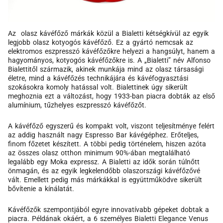
Az olasz kávéfőző márkák közül a Bialetti kétségkívül az egyik
legjobb olasz kotyogós kávéfőző. Ez a gyártó nemcsak az
elektromos eszpresszó kávéfőzőkre helyezi a hangsúlyt, hanem a
hagyományos, kotyogós kávéfőzőkre is. A „Bialetti” név Alfonso
Bialettitől származik, akinek munkája mind az olasz társasági
életre, mind a kávéfőzés technikájára és kávéfogyasztási
szokásokra komoly hatással volt. Bialettinek úgy sikerült
meghoznia ezt a változást, hogy 1933-ban piacra dobták az első
alumínium, tűzhelyes eszpresszó kávéfőzőt.
A kávéfőző egyszerű és kompakt volt, viszont teljesítménye felért
az addig használt nagy Espresso Bar kávégéphez. Erőteljes,
finom főzetet készített. A többi pedig történelem, hiszen azóta
az összes olasz otthon minimum 90%-ában megtalálható
legalább egy Moka expressz. A Bialetti az idők során túlnőtt
önmagán, és az egyik legkelendőbb olaszországi kávéfőzővé
vált. Emellett pedig más márkákkal is együttműködve sikerült
bővítenie a kínálatát.
Kávéfőzők szempontjából egyre innovatívabb gépeket dobtak a
piacra. Példának okáért, a 6 személyes Bialetti Elegance Venus