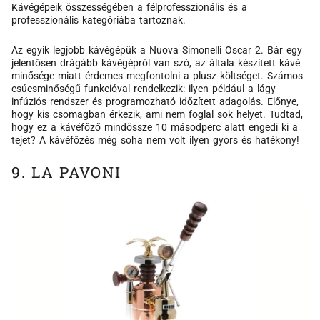
Kávégépeik összességében a félprofesszionális és a
professzionális kategóriába tartoznak.
Az egyik legjobb kávégépük a Nuova Simonelli Oscar 2. Bár egy
jelentősen drágább kávégépről van szó, az általa készített kávé
minősége miatt érdemes megfontolni a plusz költséget. Számos
csúcsminőségű funkcióval rendelkezik: ilyen például a lágy
infúziós rendszer és programozható időzített adagolás. Előnye,
hogy kis csomagban érkezik, ami nem foglal sok helyet. Tudtad,
hogy ez a kávéfőző mindössze 10 másodperc alatt engedi ki a
tejet? A kávéfőzés még soha nem volt ilyen gyors és hatékony!
9. LA PAVONI