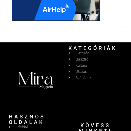
KATEGÓRIÁK
Életmód
Gasztró
Kultúra
Utazás
Szállások
HASZNOS
OLDALAK
KÖVESS
Főoldal
MINKET!