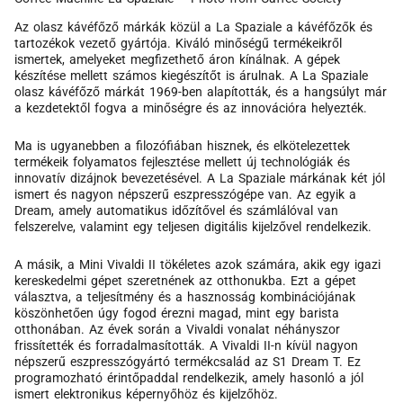
Az olasz kávéfőző márkák közül a La Spaziale a kávéfőzők és
tartozékok vezető gyártója. Kiváló minőségű termékeikről
ismertek, amelyeket megfizethető áron kínálnak. A gépek
készítése mellett számos kiegészítőt is árulnak. A La Spaziale
olasz kávéfőző márkát 1969-ben alapították, és a hangsúlyt már
a kezdetektől fogva a minőségre és az innovációra helyezték.
Ma is ugyanebben a filozófiában hisznek, és elkötelezettek
termékeik folyamatos fejlesztése mellett új technológiák és
innovatív dizájnok bevezetésével. A La Spaziale márkának két jól
ismert és nagyon népszerű eszpresszógépe van. Az egyik a
Dream, amely automatikus időzítővel és számlálóval van
felszerelve, valamint egy teljesen digitális kijelzővel rendelkezik.
A másik, a Mini Vivaldi II tökéletes azok számára, akik egy igazi
kereskedelmi gépet szeretnének az otthonukba. Ezt a gépet
választva, a teljesítmény és a hasznosság kombinációjának
köszönhetően úgy fogod érezni magad, mint egy barista
otthonában. Az évek során a Vivaldi vonalat néhányszor
frissítették és forradalmasították. A Vivaldi II-n kívül nagyon
népszerű eszpresszógyártó termékcsalád az S1 Dream T. Ez
programozható érintőpaddal rendelkezik, amely hasonló a jól
ismert elektronikus képernyőhöz és kijelzőhöz.