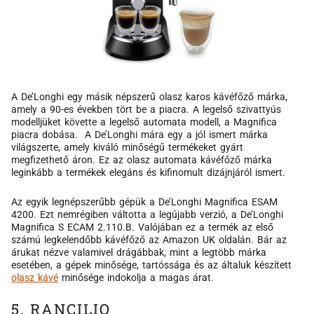
A De’Longhi egy másik népszerű olasz karos kávéfőző márka,
amely a 90-es években tört be a piacra. A legelső szivattyús
modelljüket követte a legelső automata modell, a Magnifica
piacra dobása. A De’Longhi mára egy a jól ismert márka
világszerte, amely kiváló minőségű termékeket gyárt
megfizethető áron. Ez az olasz automata kávéfőző márka
leginkább a termékek elegáns és kifinomult dizájnjáról ismert.
Az egyik legnépszerűbb gépük a De’Longhi Magnifica ESAM
4200. Ezt nemrégiben váltotta a legújabb verzió, a De’Longhi
Magnifica S ECAM 2.110.B. Valójában ez a termék az első
számú legkelendőbb kávéfőző az Amazon UK oldalán. Bár az
árukat nézve valamivel drágábbak, mint a legtöbb márka
esetében, a gépek minősége, tartóssága és az általuk készített
olasz kávé
minősége indokolja a magas árat.
5. RANCILIO