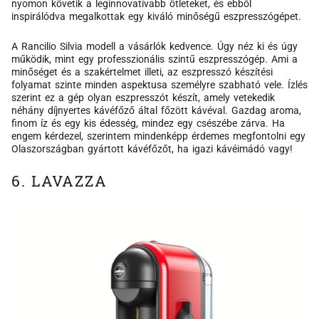
nyomon követik a leginnovatívabb ötleteket, és ebből
inspirálódva megalkottak egy kiváló minőségű eszpresszógépet.
A Rancilio Silvia modell a vásárlók kedvence. Úgy néz ki és úgy
működik, mint egy professzionális szintű eszpresszógép. Ami a
minőséget és a szakértelmet illeti, az eszpresszó készítési
folyamat szinte minden aspektusa személyre szabható vele. Ízlés
szerint ez a gép olyan eszpresszót készít, amely vetekedik
néhány díjnyertes kávéfőző által főzött kávéval. Gazdag aroma,
finom íz és egy kis édesség, mindez egy csészébe zárva. Ha
engem kérdezel, szerintem mindenképp érdemes megfontolni egy
Olaszországban gyártott kávéfőzőt, ha igazi kávéimádó vagy!
6. LAVAZZA