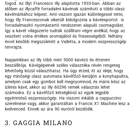
fogod. Az Illyt Francesco Illy alapította 1933-ban. Abban az
időben az illycaffè forradalmi kávénak számított a többi olasz
kávémárkához képest. Ami viszont igazán különlegessé tette,
hogy Illy Francesconak sikerült kidolgoznia a kávéexportot is
forradalmasító nyomástartó rendszeren alapuló csomagolást.
Így a kávét világszerte tudták szállítani végre anélkül, hogy az
veszített volna értékes aromájából és frissességéből. Néhány
évvel később megszületett a Valletta, a modern eszpresszógép
tervrajza.
Napjainkban az Illy több mint 5000 kávézó és étterem
beszállítója. Kávégépeinek széles választéka révén rengeteg
lehetőség közül választhatsz. Ha úgy érzed, itt az ideje, hogy
egy minőségi olasz automata kávéfőző kerüljön a konyhapultra,
amelyen csak egy gombot kell megnyomnod, és máris kész az
ízletes kávé, akkor az Illy 60296 remek választás lehet
számodra. Ez a kávéfőző kétségkívül az egyik legjobb
egyérintésű eszpresszógép. Ha viszont inkább a cappuccino
szerelmese vagy, akkor garantáltan a Francis X1 Machine lesz a
kedvenced. Ennek az ára 90 eurótól kezdődik.
3. GAGGIA MILANO