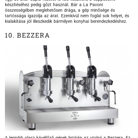
készítéséhez pedig gőzt használ. Bár a La Pavoni
összességében meglehetősen drága, a gép minősége és
tartóssága igazolja az árat. Ezenkívül nem foglal sok helyet, és
kialakítása jól illeszkedik bármilyen konyhai berendezkedéshez.
10. BEZZERA
A legjobb olasz kávéfőző gépek listáján az utolsó a Bezzera. Ez