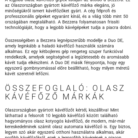
az Olaszországban gyártott kávéfőző márka elegáns, jó
minőségükről ismert kávéfőzőket gyárt. A cég félprofi és
professzionális gépeket egyaránt kínál, és a világ több mint 50
országában megtalálható. A Bezzera folyamatosan frissíti
technológiáját, hogy a legjobb kávégépeket tudja a piacra dobni.
Összességében a Bezzera legnépszerűbb modellje a Duo DE,
amely leginkább a haladó kávéfőző használók számára
alkalmas. Ez egy kétbojleres gép rengeteg szuper funkcióval
rendelkezik, amelyek segítségével a legízletesebb és aromásabb
kávét tudja elkészíteni. A Duo DE másik fénypontja, hogy egy
egyszerű gombnyomással előre beállítható, hogy milyen méretű
kávét szeretnél lefőzni.
ÖSSZEFOGLALÓ: OLASZ
KÁVÉFŐZŐ MÁRKÁK
Olaszországban gyártott kávéfőzőt kértél, kiszállítva! Mint
láthattad a felsorolt 10 legjobb kávéfőző között található
hagyományos olasz kotyogós kávéfőző, de modern, már-már
kereskedelminek számít olasz automata kávéfőző is. Egy biztos,
legyen szó akár egyszerű otthoni használatra alkalmas, akár
profibb kávéfőzőkről, ezek a legprofibb kávégépek a piacon.