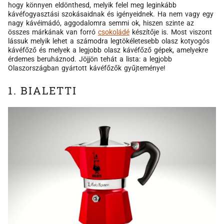
hogy könnyen eldönthesd, melyik felel meg leginkább
kávéfogyasztási szokásaidnak és igényeidnek. Ha nem vagy egy
nagy kávéimádó, aggodalomra semmi ok, hiszen szinte az
összes márkának van forró
csokoládé
készítője is. Most viszont
lássuk melyik lehet a számodra legtökéletesebb olasz kotyogós
kávéfőző és melyek a legjobb olasz kávéfőző gépek, amelyekre
érdemes beruháznod. Jöjjön tehát a lista: a legjobb
Olaszországban gyártott kávéfőzők gyűjteménye!
1. BIALETTI