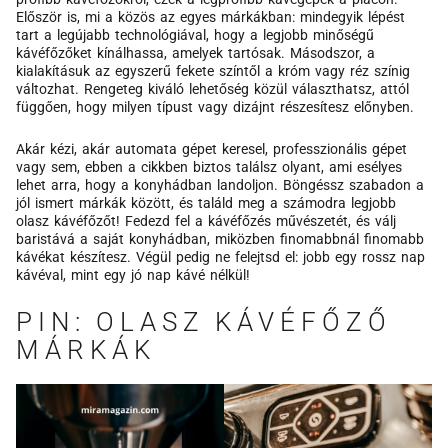
Először is, mi a közös az egyes márkákban: mindegyik lépést
tart a legújabb technológiával, hogy a legjobb minőségű
kávéfőzőket kínálhassa, amelyek tartósak. Másodszor, a
kialakításuk az egyszerű fekete színtől a króm vagy réz színig
változhat. Rengeteg kiváló lehetőség közül választhatsz, attól
függően, hogy milyen típust vagy dizájnt részesítesz előnyben.
Akár kézi, akár automata gépet keresel, professzionális gépet
vagy sem, ebben a cikkben biztos találsz olyant, ami esélyes
lehet arra, hogy a konyhádban landoljon. Böngéssz szabadon a
jól ismert márkák között, és találd meg a számodra legjobb
olasz kávéfőzőt! Fedezd fel a kávéfőzés művészetét, és válj
baristává a saját konyhádban, miközben finomabbnál finomabb
kávékat készítesz. Végül pedig ne felejtsd el: jobb egy rossz nap
kávéval, mint egy jó nap kávé nélkül!
PIN: OLASZ KÁVÉFŐZŐ
MÁRKÁK