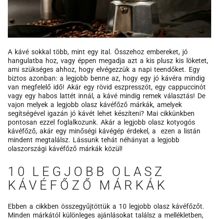
A kávé sokkal több, mint egy ital. Összehoz embereket, jó
hangulatba hoz, vagy éppen megadja azt a kis plusz kis löketet,
ami szükséges ahhoz, hogy elvégezzük a napi teendőket. Egy
biztos azonban: a legjobb benne az, hogy egy jó kávéra mindig
van megfelelő idő! Akár egy rövid eszpresszót, egy cappuccinót
vagy egy habos lattét innál, a kávé mindig remek választás! De
vajon melyek a legjobb olasz kávéfőző márkák, amelyek
segítségével igazán jó kávét lehet készíteni? Mai cikkünkben
pontosan ezzel foglalkozunk. Akár a legjobb olasz kotyogós
kávéfőző, akár egy minőségi kávégép érdekel, a ezen a listán
mindent megtalálsz. Lássunk tehát néhányat a legjobb
olaszországi kávéfőző márkák közül!
10 LEGJOBB OLASZ
KÁVÉFŐZŐ MÁRKÁK
Ebben a cikkben összegyűjtöttük a 10 legjobb olasz kávéfőzőt.
Minden márkától különleges ajánlásokat találsz a mellékletben,