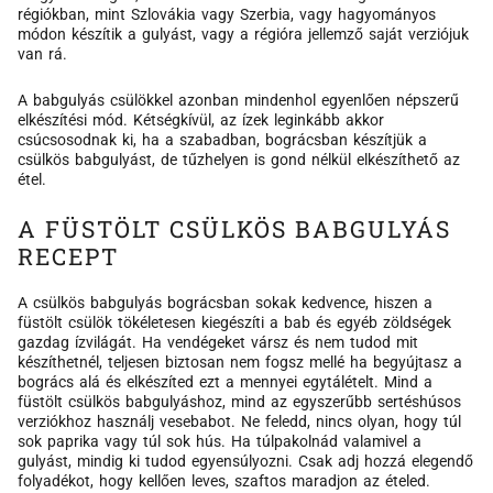
régiókban, mint Szlovákia vagy Szerbia, vagy hagyományos
módon készítik a gulyást, vagy a régióra jellemző saját verziójuk
van rá.
A babgulyás csülökkel azonban mindenhol egyenlően népszerű
elkészítési mód. Kétségkívül, az ízek leginkább akkor
csúcsosodnak ki, ha a szabadban, bográcsban készítjük a
csülkös babgulyást, de tűzhelyen is gond nélkül elkészíthető az
étel.
A FÜSTÖLT CSÜLKÖS BABGULYÁS
RECEPT
A csülkös babgulyás bográcsban sokak kedvence, hiszen a
füstölt csülök tökéletesen kiegészíti a bab és egyéb zöldségek
gazdag ízvilágát. Ha vendégeket vársz és nem tudod mit
készíthetnél, teljesen biztosan nem fogsz mellé ha begyújtasz a
bogrács alá és elkészíted ezt a mennyei egytálételt. Mind a
füstölt csülkös babgulyáshoz, mind az egyszerűbb sertéshúsos
verziókhoz használj vesebabot. Ne feledd, nincs olyan, hogy túl
sok paprika vagy túl sok hús. Ha túlpakolnád valamivel a
gulyást, mindig ki tudod egyensúlyozni. Csak adj hozzá elegendő
folyadékot, hogy kellően leves, szaftos maradjon az ételed.