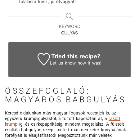
Tálalásra kész, jó étvágyat!
KEYWORD
GULYÁS
Tried this recipe?
Let us know
how it was!
ÖSSZEFOGLALÓ:
MAGYAROS BABGULYÁS
Keresd oldalunkon más magyar fogások receptjeit is, az
egyszerű krumpligulyástól, a töltött káposztán át, a
rakott
krumpli
ig, és csirkepaprikásig, mindent megtalálsz. A fülstölt
csülkös babgulyás recept mellett más nemzetek konyhájának
fortélyait is elsajátíthatod! Megosztottunk már veletek