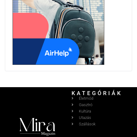
KATEGÓRIÁK
Életmód
Gasztró
Kultúra
Utazás
Szállások