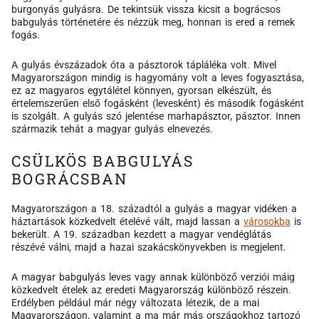
burgonyás gulyásra. De tekintsük vissza kicsit a bográcsos
babgulyás történetére és nézzük meg, honnan is ered a remek
fogás.
A gulyás évszázadok óta a pásztorok tápláléka volt. Mivel
Magyarországon mindig is hagyomány volt a leves fogyasztása,
ez az magyaros egytálétel könnyen, gyorsan elkészült, és
értelemszerűen első fogásként (levesként) és második fogásként
is szolgált. A gulyás szó jelentése marhapásztor, pásztor. Innen
származik tehát a magyar gulyás elnevezés.
CSÜLKÖS BABGULYÁS
BOGRÁCSBAN
​​Magyarországon a 18. századtól a gulyás a magyar vidéken a
háztartások közkedvelt ételévé vált, majd lassan a
városokba
is
bekerült. A 19. században kezdett a magyar vendéglátás
részévé válni, majd a hazai szakácskönyvekben is megjelent.
A magyar babgulyás leves vagy annak különböző verziói máig
közkedvelt ételek az eredeti Magyarország különböző részein.
Erdélyben például már négy változata létezik, de a mai
Magyarországon, valamint a ma már más országokhoz tartozó