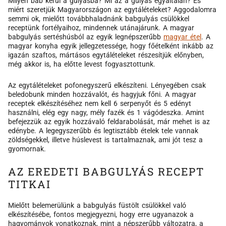
Milyen bab kerül a gulyásba? Mi az a gulyás egyáltalán? És
miért szeretjük Magyarországon az egytálételeket? Aggodalomra
semmi ok, mielőtt továbbhaladnánk babgulyás csülökkel
receptünk fortélyaihoz, mindennek utánajárunk. A magyar
babgulyás sertéshúsból az egyik legnépszerűbb
magyar étel
. A
magyar konyha egyik jellegzetessége, hogy főételként inkább az
igazán szaftos, mártásos egytálételeket részesítjük előnyben,
még akkor is, ha előtte levest fogyasztottunk.
Az egytálételeket pofonegyszerű elkészíteni. Lényegében csak
beledobunk minden hozzávalót, és hagyjuk főni. A magyar
receptek elkészítéséhez nem kell 6 serpenyőt és 5 edényt
használni, elég egy nagy, mély fazék és 1 vágódeszka. Amint
befejezzük az egyik hozzávaló feldarabolását, már mehet is az
edénybe. A legegyszerűbb és legtisztább ételek tele vannak
zöldségekkel, illetve húslevest is tartalmaznak, ami jót tesz a
gyomornak.
AZ EREDETI BABGULYÁS RECEPT
TITKAI
Mielőtt belemerülünk a babgulyás füstölt csülökkel való
elkészítésébe, fontos megjegyezni, hogy erre ugyanazok a
hagyományok vonatkoznak, mint a népszerűbb változatra, a