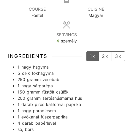
COURSE
CUISINE
Főétel
Magyar
SERVINGS
4
személy
INGREDIENTS
1x
2x
3x
1
nagy
hagyma
5
cikk
fokhagyma
250
gramm
vesebab
1
nagy
sárgarépa
150
gramm
füstölt csülök
200
gramm
sertéshúsmarha hús
1
darab
piros kaliforniai paprika
1
nagy
paradicsom
1
evőkanál
fűszerpaprika
4
darab
babérlevél
só, bors