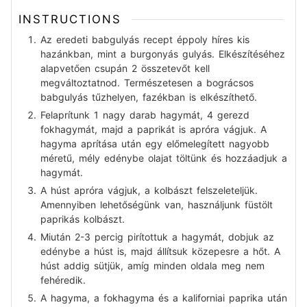
INSTRUCTIONS
Az eredeti babgulyás recept éppoly híres kis
hazánkban, mint a burgonyás gulyás. Elkészítéséhez
alapvetően csupán 2 összetevőt kell
megváltoztatnod. Természetesen a bográcsos
babgulyás tűzhelyen, fazékban is elkészíthető.
Felaprítunk 1 nagy darab hagymát, 4 gerezd
fokhagymát, majd a paprikát is apróra vágjuk. A
hagyma aprítása után egy előmelegített nagyobb
méretű, mély edénybe olajat töltünk és hozzáadjuk a
hagymát.
A húst apróra vágjuk, a kolbászt felszeleteljük.
Amennyiben lehetőségünk van, használjunk füstölt
paprikás kolbászt.
Miután 2-3 percig pirítottuk a hagymát, dobjuk az
edénybe a húst is, majd állítsuk közepesre a hőt. A
húst addig sütjük, amíg minden oldala meg nem
fehéredik.
A hagyma, a fokhagyma és a kaliforniai paprika után