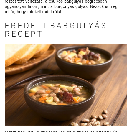
részesített változata, a csülkös babgulyás bográcsban
ugyanolyan finom, mint a burgonyás gulyás. Nézzük is meg
tehát, hogy mit kell tudni róla!
EREDETI BABGULYÁS
RECEPT