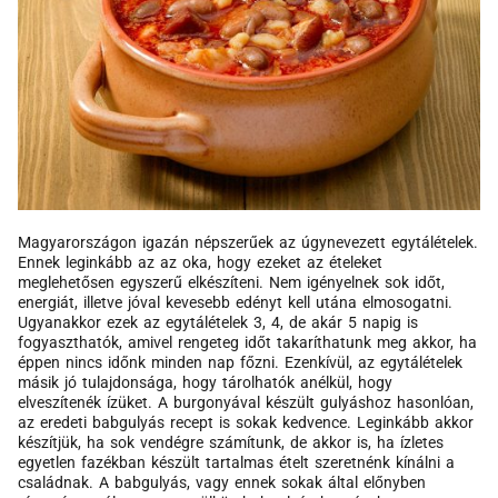
Magyarországon igazán népszerűek az úgynevezett egytálételek.
Ennek leginkább az az oka, hogy ezeket az ételeket
meglehetősen egyszerű elkészíteni. Nem igényelnek sok időt,
energiát, illetve jóval kevesebb edényt kell utána elmosogatni.
Ugyanakkor ezek az egytálételek 3, 4, de akár 5 napig is
fogyaszthatók, amivel rengeteg időt takaríthatunk meg akkor, ha
éppen nincs időnk minden nap főzni. Ezenkívül, az egytálételek
másik jó tulajdonsága, hogy tárolhatók anélkül, hogy
elveszítenék ízüket. A burgonyával készült gulyáshoz hasonlóan,
az eredeti babgulyás recept is sokak kedvence. Leginkább akkor
készítjük, ha sok vendégre számítunk, de akkor is, ha ízletes
egyetlen fazékban készült tartalmas ételt szeretnénk kínálni a
családnak. A babgulyás, vagy ennek sokak által előnyben