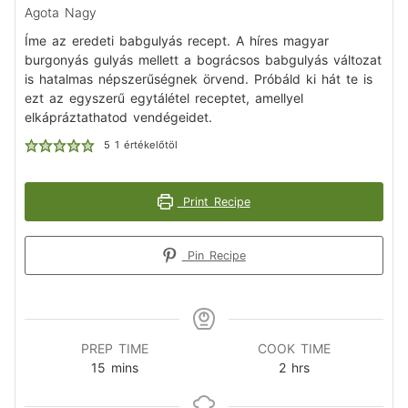
Agota Nagy
Íme az eredeti babgulyás recept. A híres magyar
burgonyás gulyás mellett a bográcsos babgulyás változat
is hatalmas népszerűségnek örvend. Próbáld ki hát te is
ezt az egyszerű egytálétel receptet, amellyel
elkápráztathatod vendégeidet.
5
1 értékelőtöl
Print Recipe
Pin Recipe
PREP TIME
COOK TIME
15
mins
2
hrs