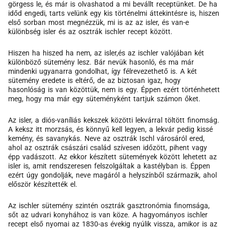
görgess le, és már is olvashatod a mi bevállt receptünket. De ha
időd engedi, tarts velünk egy kis történelmi áttekintésre is, hiszen
első sorban most megnézzük, mi is az az isler, és van-e
különbség isler és az osztrák ischler recept között.
Hiszen ha hiszed ha nem, az isler,és az ischler valójában két
különböző sütemény lesz. Bár nevük hasonló, és ma már
mindenki ugyanarra gondolhat, így félrevezethető is. A két
sütemény eredete is eltérő, de az biztosan igaz, hogy
hasonlóság is van közöttük, nem is egy. Éppen ezért történhetett
meg, hogy ma már egy süteményként tartjuk számon őket.
Az isler, a diós-vaníliás kekszek közötti lekvárral töltött finomság.
A keksz itt morzsás, és könnyű kell legyen, a lekvár pedig kissé
kemény, és savanykás. Neve az osztrák Ischl városáról ered,
ahol az osztrák császári család szívesen időzött, pihent vagy
épp vadászott. Az ekkor készített sütemények között lehetett az
isler is, amit rendszeresen felszolgáltak a kastélyban is. Éppen
ezért úgy gondolják, neve magáról a helyszínből származik, ahol
először készítették el.
Az ischler sütemény szintén osztrák gasztronómia finomsága,
sőt az udvari konyhához is van köze. A hagyományos ischler
recept első nyomai az 1830-as évekig nyúlik vissza, amikor is az