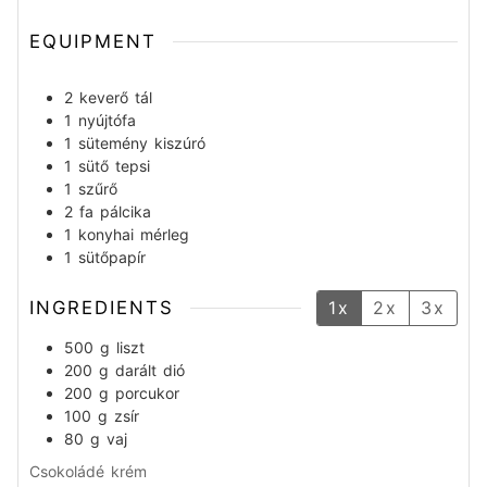
EQUIPMENT
2 keverő tál
1 nyújtófa
1 sütemény kiszúró
1 sütő tepsi
1 szűrő
2 fa pálcika
1 konyhai mérleg
1 sütőpapír
INGREDIENTS
1x
2x
3x
500
g
liszt
200
g
darált dió
200
g
porcukor
100
g
zsír
80
g
vaj
Csokoládé krém