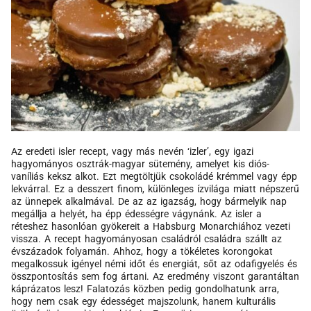
Az eredeti isler recept, vagy más nevén ‘izler’, egy igazi
hagyományos osztrák-magyar sütemény, amelyet kis diós-
vaníliás keksz alkot. Ezt megtöltjük csokoládé krémmel vagy épp
lekvárral. Ez a desszert finom, különleges ízvilága miatt népszerű
az ünnepek alkalmával. De az az igazság, hogy bármelyik nap
megállja a helyét, ha épp édességre vágynánk. Az isler a
réteshez hasonlóan gyökereit a Habsburg Monarchiához vezeti
vissza. A recept hagyományosan családról családra szállt az
évszázadok folyamán. Ahhoz, hogy a tökéletes korongokat
megalkossuk igényel némi időt és energiát, sőt az odafigyelés és
összpontosítás sem fog ártani. Az eredmény viszont garantáltan
káprázatos lesz! Falatozás közben pedig gondolhatunk arra,
hogy nem csak egy édességet majszolunk, hanem kulturális