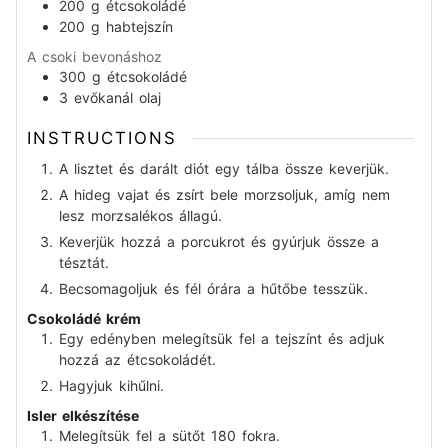
200
g
étcsokoládé
200
g
habtejszín
A csoki bevonáshoz
300
g
étcsokoládé
3
evőkanál
olaj
INSTRUCTIONS
A lisztet és darált diót egy tálba össze keverjük.
A hideg vajat és zsírt bele morzsoljuk, amíg nem
lesz morzsalékos állagú.
Keverjük hozzá a porcukrot és gyúrjuk össze a
tésztát.
Becsomagoljuk és fél órára a hűtőbe tesszük.
Csokoládé krém
Egy edényben melegítsük fel a tejszínt és adjuk
hozzá az étcsokoládét.
Hagyjuk kihűlni.
Isler elkészítése
Melegítsük fel a sütőt 180 fokra.