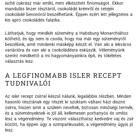
ischli cukrász már említi, mint elkészített finomságot. Ekkor
mandulás linzer tésztáról, csokoládé krémről és tetején
csokoládé bevonóról beszélhetünk. Éppen ezért lett jellegzetes a
kis apró csokoládés falatka.
Láthatjuk, hogy mindkét sütemény a Habsburg Monarchiához
köthető, és így nem is csoda, hogy ma már egy süteményről
beszélünk, amit mindenki másképp készít el. Van aki a lekváros
variációra és van aki a csokoládésra esküszik. Véleményünk
szerint mindkettő a mi hagyományainkra épít, és tökéletes
választás lesz.
A LEGFINOMABB ISLER RECEPT
TUDNIVALÓI
Az isler recept zsírral készül nálunk, legalábbis részben. Minden
hasonló tésztának egy részét ki szoktam váltani házi disznó
zsírra, hiszen amit a szüleim neveltek, biztosan minőségi termék,
és a süteményeknek is jól áll, kellemesen porhanyós és omlós
lesz a végeredmény. Te viszont választhatsz kedvedre vaj és zsír
között, ha éppen úgy a szimpatikusabb, a végeredmény úgyis jó
lesz.