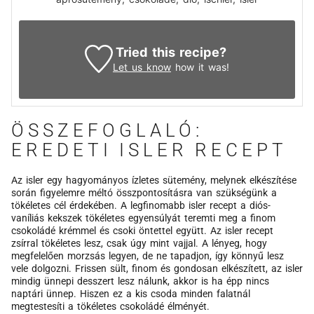
Tried this recipe?
Let us know
how it was!
ÖSSZEFOGLALÓ:
EREDETI ISLER RECEPT
Az isler egy hagyományos ízletes sütemény, melynek elkészítése
során figyelemre méltó összpontosításra van szükségünk a
tökéletes cél érdekében. A legfinomabb isler recept a diós-
vaníliás kekszek tökéletes egyensúlyát teremti meg a finom
csokoládé krémmel és csoki öntettel együtt. Az isler recept
zsírral tökéletes lesz, csak úgy mint vajjal. A lényeg, hogy
megfelelően morzsás legyen, de ne tapadjon, így könnyű lesz
vele dolgozni. Frissen sült, finom és gondosan elkészített, az isler
mindig ünnepi desszert lesz nálunk, akkor is ha épp nincs
naptári ünnep. Hiszen ez a kis csoda minden falatnál
megtestesíti a tökéletes csokoládé élményét.