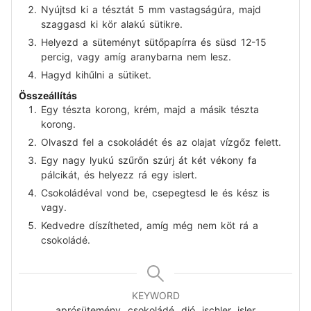
Nyújtsd ki a tésztát 5 mm vastagságúra, majd
szaggasd ki kör alakú sütikre.
Helyezd a süteményt sütőpapírra és süsd 12-15
percig, vagy amíg aranybarna nem lesz.
Hagyd kihűlni a sütiket.
Összeállítás
Egy tészta korong, krém, majd a másik tészta
korong.
Olvaszd fel a csokoládét és az olajat vízgőz felett.
Egy nagy lyukú szűrőn szúrj át két vékony fa
pálcikát, és helyezz rá egy islert.
Csokoládéval vond be, csepegtesd le és kész is
vagy.
Kedvedre díszítheted, amíg még nem köt rá a
csokoládé.
KEYWORD
aprósütemény, csokoládé, dió, ischler, isler