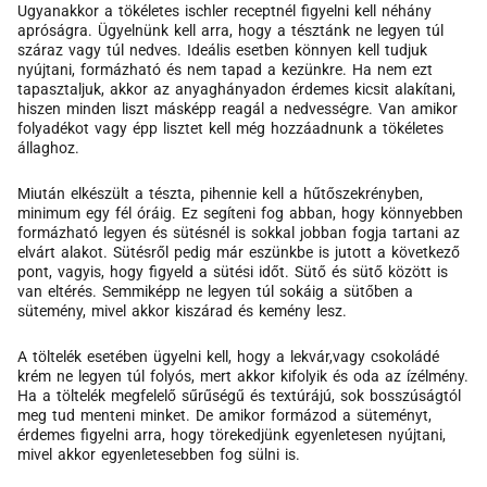
Ugyanakkor a tökéletes ischler receptnél figyelni kell néhány
apróságra. Ügyelnünk kell arra, hogy a tésztánk ne legyen túl
száraz vagy túl nedves. Ideális esetben könnyen kell tudjuk
nyújtani, formázható és nem tapad a kezünkre. Ha nem ezt
tapasztaljuk, akkor az anyaghányadon érdemes kicsit alakítani,
hiszen minden liszt másképp reagál a nedvességre. Van amikor
folyadékot vagy épp lisztet kell még hozzáadnunk a tökéletes
állaghoz.
Miután elkészült a tészta, pihennie kell a hűtőszekrényben,
minimum egy fél óráig. Ez segíteni fog abban, hogy könnyebben
formázható legyen és sütésnél is sokkal jobban fogja tartani az
elvárt alakot. Sütésről pedig már eszünkbe is jutott a következő
pont, vagyis, hogy figyeld a sütési időt. Sütő és sütő között is
van eltérés. Semmiképp ne legyen túl sokáig a sütőben a
sütemény, mivel akkor kiszárad és kemény lesz.
A töltelék esetében ügyelni kell, hogy a lekvár,vagy csokoládé
krém ne legyen túl folyós, mert akkor kifolyik és oda az ízélmény.
Ha a töltelék megfelelő sűrűségű és textúrájú, sok bosszúságtól
meg tud menteni minket. De amikor formázod a süteményt,
érdemes figyelni arra, hogy törekedjünk egyenletesen nyújtani,
mivel akkor egyenletesebben fog sülni is.