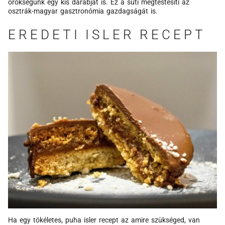
örökségünk egy kis darabját is. Ez a süti megtestesíti az
osztrák-magyar gasztronómia gazdagságát is.
EREDETI ISLER RECEPT
Ha egy tökéletes, puha isler recept az amire szükséged, van