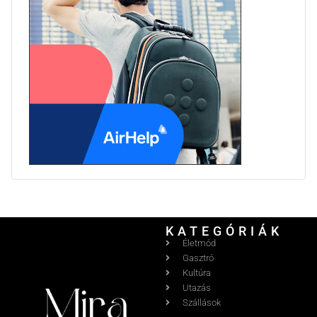
KATEGÓRIÁK
Életmód
Gasztró
Kultúra
Utazás
Szállások