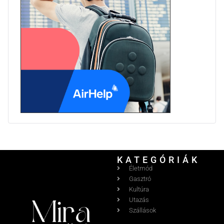
KATEGÓRIÁK
Életmód
Gasztró
Kultúra
Utazás
Szállások