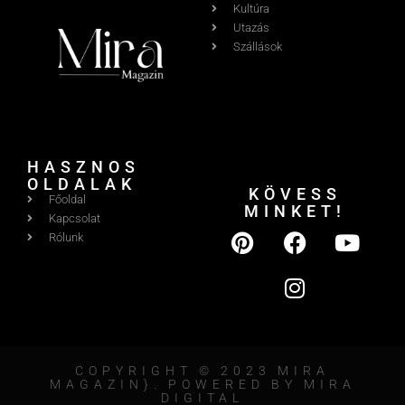
Kultúra
Utazás
Szállások
HASZNOS
OLDALAK
KÖVESS
Főoldal
MINKET!
Kapcsolat
Rólunk
COPYRIGHT © 2023 MIRA
MAGAZIN}. POWERED BY MIRA
DIGITAL