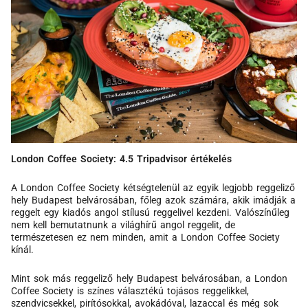
London Coffee Society: 4.5 Tripadvisor értékelés
A London Coffee Society kétségtelenül az egyik legjobb reggeliző
hely Budapest belvárosában, főleg azok számára, akik imádják a
reggelt egy kiadós angol stílusú reggelivel kezdeni. Valószínűleg
nem kell bemutatnunk a világhírű angol reggelit, de
természetesen ez nem minden, amit a London Coffee Society
kínál.
Mint sok más reggeliző hely Budapest belvárosában, a London
Coffee Society is színes választékú tojásos reggelikkel,
szendvicsekkel, pirítósokkal, avokádóval, lazaccal és még sok