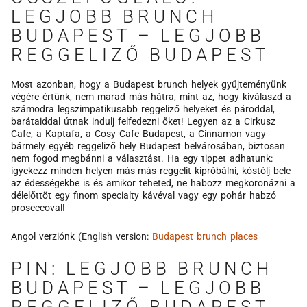
LEGJOBB BRUNCH
BUDAPEST – LEGJOBB
REGGELIZŐ BUDAPEST
Most azonban, hogy a Budapest brunch helyek gyűjteményünk
végére értünk, nem marad más hátra, mint az, hogy kiválaszd a
számodra legszimpatikusabb reggeliző helyeket és pároddal,
barátaiddal útnak indulj felfedezni őket! Legyen az a Cirkusz
Cafe, a Kaptafa, a Cosy Cafe Budapest, a Cinnamon vagy
bármely egyéb reggeliző hely Budapest belvárosában, biztosan
nem fogod megbánni a választást. Ha egy tippet adhatunk:
igyekezz minden helyen más-más reggelit kipróbálni, kóstólj bele
az édességekbe is és amikor teheted, ne habozz megkoronázni a
délelőttöt egy finom specialty kávéval vagy egy pohár habzó
proseccoval!
Angol verziónk (English version:
Budapest brunch places
PIN: LEGJOBB BRUNCH
BUDAPEST – LEGJOBB