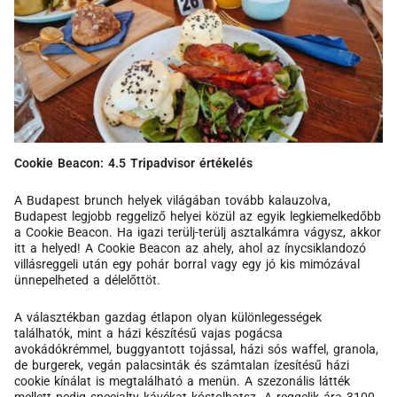
Cookie Beacon: 4.5 Tripadvisor értékelés
A Budapest brunch helyek világában tovább kalauzolva,
Budapest legjobb reggeliző helyei közül az egyik legkiemelkedőbb
a Cookie Beacon. Ha igazi terülj-terülj asztalkámra vágysz, akkor
itt a helyed! A Cookie Beacon az ahely, ahol az ínycsiklandozó
villásreggeli után egy pohár borral vagy egy jó kis mimózával
ünnepelheted a délelőttöt.
A választékban gazdag étlapon olyan különlegességek
találhatók, mint a házi készítésű vajas pogácsa
avokádókrémmel, buggyantott tojással, házi sós waffel, granola,
de burgerek, vegán palacsinták és számtalan ízesítésű házi
cookie kínálat is megtalálható a menün. A szezonális látték