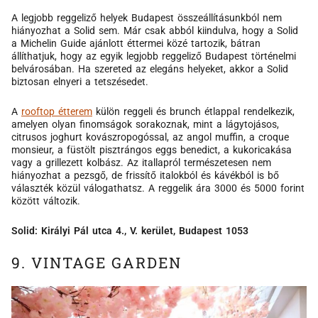
A legjobb reggeliző helyek Budapest összeállításunkból nem
hiányozhat a Solid sem. Már csak abból kiindulva, hogy a Solid
a Michelin Guide ajánlott éttermei közé tartozik, bátran
állíthatjuk, hogy az egyik legjobb reggeliző Budapest történelmi
belvárosában. Ha szereted az elegáns helyeket, akkor a Solid
biztosan elnyeri a tetszésedet.
A
rooftop étterem
külön reggeli és brunch étlappal rendelkezik,
amelyen olyan finomságok sorakoznak, mint a lágytojásos,
citrusos joghurt kovászropogóssal, az angol muffin, a croque
monsieur, a füstölt pisztrángos eggs benedict, a kukoricakása
vagy a grillezett kolbász. Az itallapról természetesen nem
hiányozhat a pezsgő, de frissítő italokból és kávékból is bő
választék közül válogathatsz. A reggelik ára 3000 és 5000 forint
között változik.
Solid: Királyi Pál utca 4., V. kerület, Budapest 1053
9. VINTAGE GARDEN