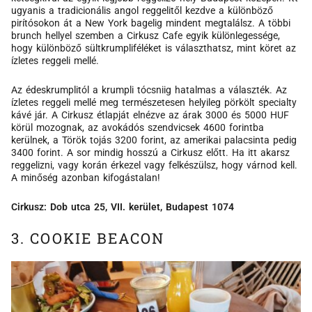
ugyanis a tradicionális angol reggelitől kezdve a különböző
pirítósokon át a New York bagelig mindent megtalálsz. A többi
brunch hellyel szemben a Cirkusz Cafe egyik különlegessége,
hogy különböző sültkrumpliféléket is választhatsz, mint köret az
ízletes reggeli mellé.
Az édeskrumplitól a krumpli tócsniig hatalmas a választék. Az
ízletes reggeli mellé meg természetesen helyileg pörkölt specialty
kávé jár. A Cirkusz étlapját elnézve az árak 3000 és 5000 HUF
körül mozognak, az avokádós szendvicsek 4600 forintba
kerülnek, a Török tojás 3200 forint, az amerikai palacsinta pedig
3400 forint. A sor mindig hosszú a Cirkusz előtt. Ha itt akarsz
reggelizni, vagy korán érkezel vagy felkészülsz, hogy várnod kell.
A minőség azonban kifogástalan!
Cirkusz: Dob utca 25, VII. kerület, Budapest 1074
3. COOKIE BEACON