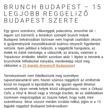
BRUNCH BUDAPEST – 15
LEGJOBB REGGELIZŐ
BUDAPEST SZERTE
Egy gyors szendvics, villásreggeli, palacsinta, smoothie tál –
legyen szó bármiről, a listánkon szereplő brunch helyek
Budapest belvárosában biztosan nem fognak csalódást okozni.
A gyűjteményünk összeállításánál számos tényezőt figyelembe
vettünk. Ilyen például a helyszín, a reggelizők hangulata, az
ételek és italok minősége, a választék, az árazás, valamint a
Tripadvisor értékelés. Mielőtt azonban akár 1 lépést is tennénk a
bruncholók felfedezése irányába, mindenképp nézd meg
cikkünket a
25 legjobb étteremről Budapesten
!
Természetesen nem feledkeztünk meg személyes
tapasztalatainkról sem, hiszen számos reggelizőt az említettek
közül mi magunk is kipróbáltunk. Ha igazán egyedi élményt
szeretnél, olyan remek helyek közül válogathatsz, mint a Cirkusz
Cafe, a Vinyl & Wood vagy a Vintage Garden, de az alábbiakban
tüzetesen megvizsgáljuk az összes helyet, hogy tudd, mire
számíthatsz. Most viszont minden további nélkül, jöjjön is a 15
legjobb reggeliző Budapest belvárosában!