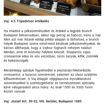
Vaj: 4.5 Tripadvisor értékelés
Ha imádod a péksüteményeket és érdekel a legjobb brunch
Budapest belvárosában, akkor egy percig se habozz, irány a Vaj!
Mint azt már listánk eddigi példái alapján is láthattad, a brunch
helyek Budapest szerte mind-mind kínálnak péksüteményeket, de
bátran állíthatjuk, hogy a Vajhoz foghatót nehezen találsz!
Minden, amit itt kóstolsz helyben készült. Roppanós vajas
croissantok édes és sós verzióban, túrós batyúk, kiflik, zsömlék
és kakaóscsigák.
Mindenképp ajánljuk figyelmedbe a pisztáciás-feketeribizlis
croissantot, a lazacos szendvicset, valamint az olasz szalámis
kifliszendvicset. A Vaj étlapját végiglapozva ínycsiklandozó
süteményekkel is szemezgethetsz és természetesen specialty
kávé válogatásból sincs hiány. Az árak 1500 és 3500 forint
között vannak.
Vaj: József Krt. 30-32, VIII. kerület, Budapest 1085