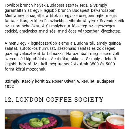
További brunch helyek Budapest szerte? Nos, a Szimply
garantáltan az egyik legjobb brunch Budapest belvárosában.
Mint a név is sugallja, a titok az egyszerűségben rejlik, mégis
fantasztikus, ízekben és színekben vibráló tányérok örvendeztetik
az itt bruncholókat. A Szimplyben a főszerep az egészséges
ételeké, amelyeket mind sós, mind édes változatban élvezhetsz.
A menü egyik legnépszerűbb eleme a Buddha tál, amely quinoa
salátát, sütőtökös humuszt, szezonális salátát és zöldségek
gazdag választékát tartalmazza. Ha azonban még sosem volt
szerencséd kipróbálni az Acai tálat, akkor a Szimply a lehető
legjobb hely rá. Mit kell még tudnod? Az árak 3500 és 5000
forint körül mozognak.
Szimply: Károly körút 22 Roser Udvar, V. kerület, Budapest
1052
12. LONDON COFFEE SOCIETY