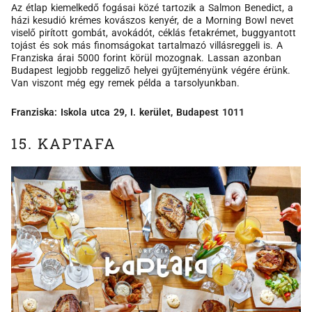
Az étlap kiemelkedő fogásai közé tartozik a Salmon Benedict, a
házi kesudió krémes kovászos kenyér, de a Morning Bowl nevet
viselő pirított gombát, avokádót, céklás fetakrémet, buggyantott
tojást és sok más finomságokat tartalmazó villásreggeli is. A
Franziska árai 5000 forint körül mozognak. Lassan azonban
Budapest legjobb reggeliző helyei gyűjteményünk végére érünk.
Van viszont még egy remek példa a tarsolyunkban.
Franziska: Iskola utca 29, I. kerület, Budapest 1011
15. KAPTAFA