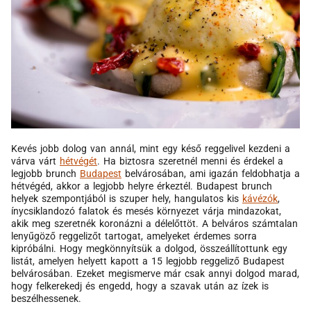
Kevés jobb dolog van annál, mint egy késő reggelivel kezdeni a
várva várt
hétvégét
. Ha biztosra szeretnél menni és érdekel a
legjobb brunch
Budapest
belvárosában, ami igazán feldobhatja a
hétvégéd, akkor a legjobb helyre érkeztél. Budapest brunch
helyek szempontjából is szuper hely, hangulatos kis
kávézók
,
ínycsiklandozó falatok és mesés környezet várja mindazokat,
akik meg szeretnék koronázni a délelőttöt. A belváros számtalan
lenyűgöző reggelizőt tartogat, amelyeket érdemes sorra
kipróbálni. Hogy megkönnyítsük a dolgod, összeállítottunk egy
listát, amelyen helyett kapott a 15 legjobb reggeliző Budapest
belvárosában. Ezeket megismerve már csak annyi dolgod marad,
hogy felkerekedj és engedd, hogy a szavak után az ízek is
beszélhessenek.