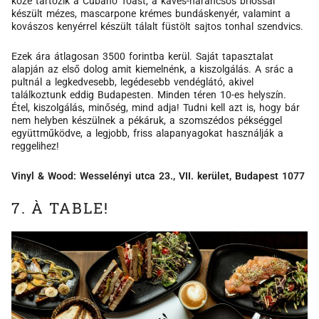
közé tartozik a Cubano Toast, a kávés-narancsos brióssal
készült mézes, mascarpone krémes bundáskenyér, valamint a
kovászos kenyérrel készült tálalt füstölt sajtos tonhal szendvics.
Ezek ára átlagosan 3500 forintba kerül. Saját tapasztalat
alapján az első dolog amit kiemelnénk, a kiszolgálás. A srác a
pultnál a legkedvesebb, legédesebb vendéglátó, akivel
találkoztunk eddig Budapesten. Minden téren 10-es helyszín.
Étel, kiszolgálás, minőség, mind adja! Tudni kell azt is, hogy bár
nem helyben készülnek a pékáruk, a szomszédos pékséggel
együttműködve, a legjobb, friss alapanyagokat használják a
reggelihez!
Vinyl & Wood: Wesselényi utca 23., VII. kerület, Budapest 1077
7. À TABLE!