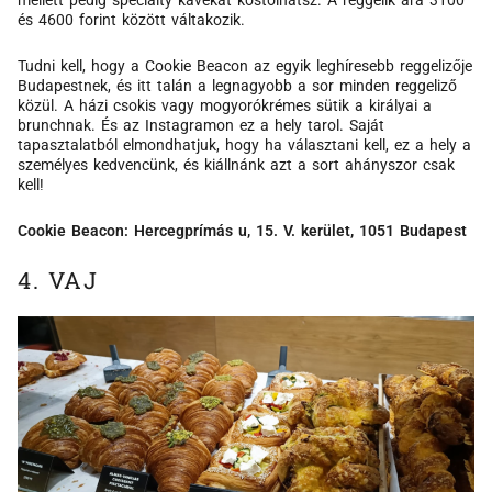
mellett pedig specialty kávékat kóstolhatsz. A reggelik ára 3100
és 4600 forint között váltakozik.
Tudni kell, hogy a Cookie Beacon az egyik leghíresebb reggelizője
Budapestnek, és itt talán a legnagyobb a sor minden reggeliző
közül. A házi csokis vagy mogyorókrémes sütik a királyai a
brunchnak. És az Instagramon ez a hely tarol. Saját
tapasztalatból elmondhatjuk, hogy ha választani kell, ez a hely a
személyes kedvencünk, és kiállnánk azt a sort ahányszor csak
kell!
Cookie Beacon: Hercegprímás u, 15. V. kerület, 1051 Budapest
4. VAJ