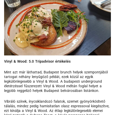
Vinyl & Wood: 5.0 Tripadvisor értékelés
Mint azt már láthattad, Budapest brunch helyek szempontjából
tartogat néhány lenyűgöző példát, ezek közül az egyik
legkülönlegesebb a Vinyl & Wood. A budapesti underground
életérzéssel fűszerezett Vinyl & Wood méltán foglal helyet a
legjobb reggeliző helyek Budapest belvárosában listánkon.
Vibráló színek, ínycsiklandozó falatok, szemet gyönyörködtető
tálalás, mindez pedig hamisítatlan olasz espressoval kiegészítve,
ezt kínálja a Vinyl & Wood. Az étlap legkülönlegesebb elemei