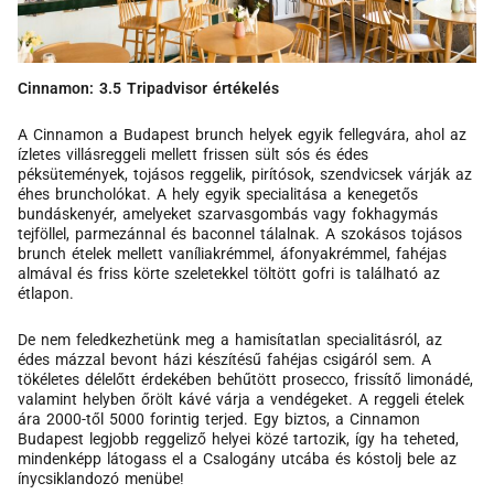
Cinnamon: 3.5 Tripadvisor értékelés
A Cinnamon a Budapest brunch helyek egyik fellegvára, ahol az
ízletes villásreggeli mellett frissen sült sós és édes
péksütemények, tojásos reggelik, pirítósok, szendvicsek várják az
éhes bruncholókat. A hely egyik specialitása a kenegetős
bundáskenyér, amelyeket szarvasgombás vagy fokhagymás
tejföllel, parmezánnal és baconnel tálalnak. A szokásos tojásos
brunch ételek mellett vaníliakrémmel, áfonyakrémmel, fahéjas
almával és friss körte szeletekkel töltött gofri is található az
étlapon.
De nem feledkezhetünk meg a hamisítatlan specialitásról, az
édes mázzal bevont házi készítésű fahéjas csigáról sem. A
tökéletes délelőtt érdekében behűtött prosecco, frissítő limonádé,
valamint helyben őrölt kávé várja a vendégeket. A reggeli ételek
ára 2000-től 5000 forintig terjed. Egy biztos, a Cinnamon
Budapest legjobb reggeliző helyei közé tartozik, így ha teheted,
mindenképp látogass el a Csalogány utcába és kóstolj bele az
ínycsiklandozó menübe!