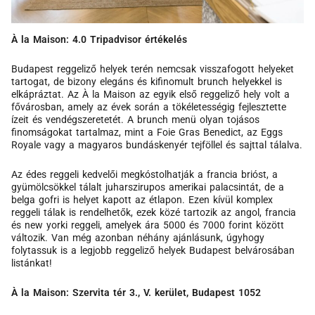
À la Maison: 4.0 Tripadvisor értékelés
Budapest reggeliző helyek terén nemcsak visszafogott helyeket
tartogat, de bizony elegáns és kifinomult brunch helyekkel is
elkápráztat. Az À la Maison az egyik első reggeliző hely volt a
fővárosban, amely az évek során a tökéletességig fejlesztette
ízeit és vendégszeretetét. A brunch menü olyan tojásos
finomságokat tartalmaz, mint a Foie Gras Benedict, az Eggs
Royale vagy a magyaros bundáskenyér tejföllel és sajttal tálalva.
Az édes reggeli kedvelői megkóstolhatják a francia brióst, a
gyümölcsökkel tálalt juharszirupos amerikai palacsintát, de a
belga gofri is helyet kapott az étlapon. Ezen kívül komplex
reggeli tálak is rendelhetők, ezek közé tartozik az angol, francia
és new yorki reggeli, amelyek ára 5000 és 7000 forint között
változik. Van még azonban néhány ajánlásunk, úgyhogy
folytassuk is a legjobb reggeliző helyek Budapest belvárosában
listánkat!
À la Maison: Szervita tér 3., V. kerület, Budapest 1052