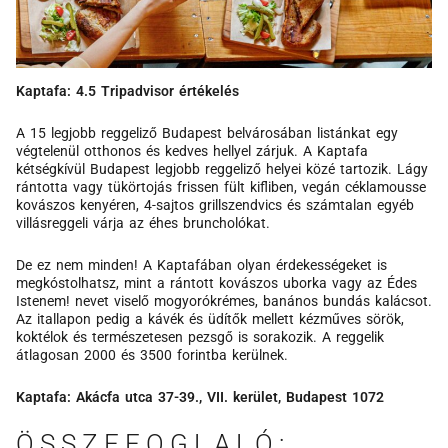
Kaptafa: 4.5 Tripadvisor értékelés
A 15 legjobb reggeliző Budapest belvárosában listánkat egy
végtelenül otthonos és kedves hellyel zárjuk. A Kaptafa
kétségkívül Budapest legjobb reggeliző helyei közé tartozik. Lágy
rántotta vagy tükörtojás frissen fült kifliben, vegán céklamousse
kovászos kenyéren, 4-sajtos grillszendvics és számtalan egyéb
villásreggeli várja az éhes bruncholókat.
De ez nem minden! A Kaptafában olyan érdekességeket is
megkóstolhatsz, mint a rántott kovászos uborka vagy az Édes
Istenem! nevet viselő mogyorókrémes, banános bundás kalácsot.
Az itallapon pedig a kávék és üdítők mellett kézműves sörök,
koktélok és természetesen pezsgő is sorakozik. A reggelik
átlagosan 2000 és 3500 forintba kerülnek.
Kaptafa: Akácfa utca 37-39., VII. kerület, Budapest 1072
ÖSSZEFOGLALÓ: