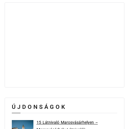
ÚJDONSÁGOK
15 Látnivaló Marosvásárhelyen –