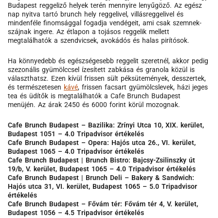
Budapest reggeliző helyek terén mennyire lenyűgöző. Az egész
nap nyitva tartó brunch hely reggelivel, villásreggelivel és
mindenféle finomsággal fogadja vendégeit, ami csak szemnek-
szájnak ingere. Az étlapon a tojásos reggelik mellett
megtalálhatók a szendvicsek, avokádós és halas pirítósok.
Ha könnyedebb és egészségesebb reggelit szeretnél, akkor pedig
szezonális gyümölccsel ízesített zabkása és granola közül is
választhatsz. Ezen kívül frissen sült péksütemények, desszertek,
és természetesen
kávé
, frissen facsart gyümölcslevek, házi jeges
tea és üdítők is megtalálhatók a Cafe Brunch Budapest
menüjén. Az árak 2450 és 6000 forint körül mozognak.
Cafe Brunch Budapest – Bazilika: Zrínyi Utca 10, XIX. kerület,
Budapest 1051 – 4.0 Tripadvisor értékelés
Cafe Brunch Budapest – Opera: Hajós utca 26., VI. kerület,
Budapest 1065 – 4.0 Tripadvisor értékelés
Cafe Brunch Budapest | Brunch Bistro: Bajcsy-Zsilinszky út
19/b, V. kerület, Budapest 1065 – 4.0 Tripadvisor értékelés
Cafe Brunch Budapest | Brunch Deli – Bakery & Sandwich:
Hajós utca 31, VI. kerület, Budapest 1065 – 5.0 Tripadvisor
értékelés
Cafe Brunch Budapest – Fővám tér: Fővám tér 4, V. kerület,
Budapest 1056 – 4.5 Tripadvisor értékelés