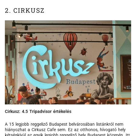
2. CIRKUSZ
Cirkusz: 4.5 Tripadvisor értékelés
A 15 legjobb reggeliző Budapest belvárosában listánkról nem
hiányozhat a Cirkusz Cafe sem. Ez az otthonos, hívogató hely
kétségkívül az egyik legjobb reggeliző hely Budapest közepén. Itt