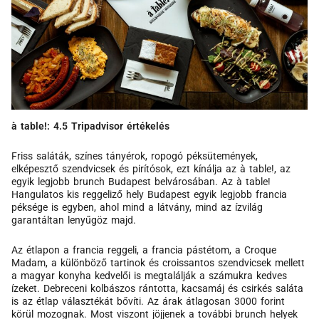
à table!: 4.5 Tripadvisor értékelés
Friss saláták, színes tányérok, ropogó péksütemények,
elképesztő szendvicsek és pirítósok, ezt kínálja az à table!, az
egyik legjobb brunch Budapest belvárosában. Az à table!
Hangulatos kis reggeliző hely Budapest egyik legjobb francia
péksége is egyben, ahol mind a látvány, mind az ízvilág
garantáltan lenyűgöz majd.
Az étlapon a francia reggeli, a francia pástétom, a Croque
Madam, a különböző tartinok és croissantos szendvicsek mellett
a magyar konyha kedvelői is megtalálják a számukra kedves
ízeket. Debreceni kolbászos rántotta, kacsamáj és csirkés saláta
is az étlap választékát bővíti. Az árak átlagosan 3000 forint
körül mozognak. Most viszont jöjjenek a további brunch helyek