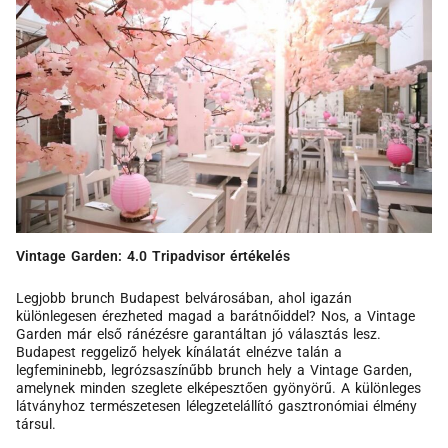
Vintage Garden: 4.0 Tripadvisor értékelés
Legjobb brunch Budapest belvárosában, ahol igazán
különlegesen érezheted magad a barátnőiddel? Nos, a Vintage
Garden már első ránézésre garantáltan jó választás lesz.
Budapest reggeliző helyek kínálatát elnézve talán a
legfemininebb, legrózsaszínűbb brunch hely a Vintage Garden,
amelynek minden szeglete elképesztően gyönyörű. A különleges
látványhoz természetesen lélegzetelállító gasztronómiai élmény
társul.