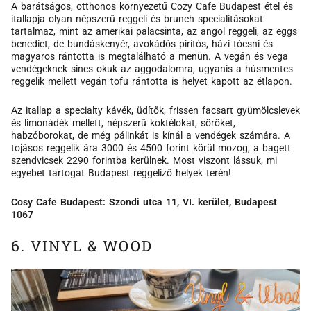
A barátságos, otthonos környezetű Cozy Cafe Budapest étel és
itallapja olyan népszerű reggeli és brunch specialitásokat
tartalmaz, mint az amerikai palacsinta, az angol reggeli, az eggs
benedict, de bundáskenyér, avokádós pirítós, házi tócsni és
magyaros rántotta is megtalálható a menün. A vegán és vega
vendégeknek sincs okuk az aggodalomra, ugyanis a húsmentes
reggelik mellett vegán tofu rántotta is helyet kapott az étlapon.
Az itallap a specialty kávék, üdítők, frissen facsart gyümölcslevek
és limonádék mellett, népszerű koktélokat, söröket,
habzóborokat, de még pálinkát is kínál a vendégek számára. A
tojásos reggelik ára 3000 és 4500 forint körül mozog, a bagett
szendvicsek 2290 forintba kerülnek. Most viszont lássuk, mi
egyebet tartogat Budapest reggeliző helyek terén!
Cosy Cafe Budapest: Szondi utca 11, VI. kerület, Budapest
1067
6. VINYL & WOOD