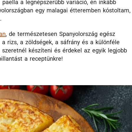
 paella a legnépszerűbb variáció, én inkább
anyolországban egy malagai étteremben kóstoltam,
.
an
, de természetesen Spanyolország egész
 a rizs, a zöldségek, a sáfrány és a különféle
szeretnél készíteni és érdekel az egyik legjobb
llantást a receptünkre!