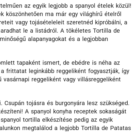
telműen az egyik legjobb a spanyol ételek közül!
ek köszönhetően ma már egy világhírű ételről
teit vagy tojásételeleit szeretnéd kipróbálni, a
adhat le a listádról. A tökéletes Tortilla de
ó minőségű alapanyagokat és a legjobban
omlett tapaként ismert, de ebédre is néha az
 frittatat leginkább reggeliként fogyasztják, így
 vasárnapi reggeliként vagy villásreggeliként
i. Csupán tojásra és burgonyára lesz szükséged.
észíteni! A spanyol konyha receptek sokaságát
panyol tortilla elkészítése pedig az egyik
alunkon megtalálod a legjobb Tortilla de Patatas