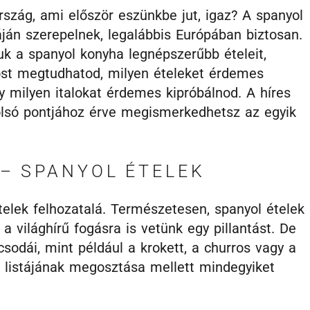
szág, ami először eszünkbe jut, igaz? A spanyol
áján szerepelnek, legalábbis Európában biztosan.
k a spanyol konyha legnépszerűbb ételeit,
ost megtudhatod, milyen ételeket érdemes
 milyen italokat érdemes kipróbálnod. A híres
tolsó pontjához érve megismerkedhetsz az egyik
 – SPANYOL ÉTELEK
elek felhozatalá. Természetesen, spanyol ételek
a világhírű fogásra is vetünk egy pillantást. De
odái, mint például a krokett, a churros vagy a
ek listájának megosztása mellett mindegyiket