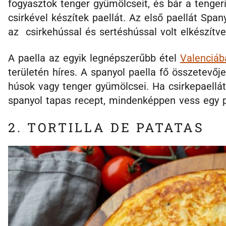
fogyasztok tenger gyümölcseit, és bár a tengeri
csirkével készítek paellát. Az első paellát Sp
az csirkehússal és sertéshússal volt elkészítve
A paella az egyik legnépszerűbb étel
Valenciáb
területén híres. A spanyol paella fő összetevője
húsok vagy tenger gyümölcsei. Ha csirkepaellát 
spanyol tapas recept, mindenképpen vess egy pi
2. TORTILLA DE PATATAS