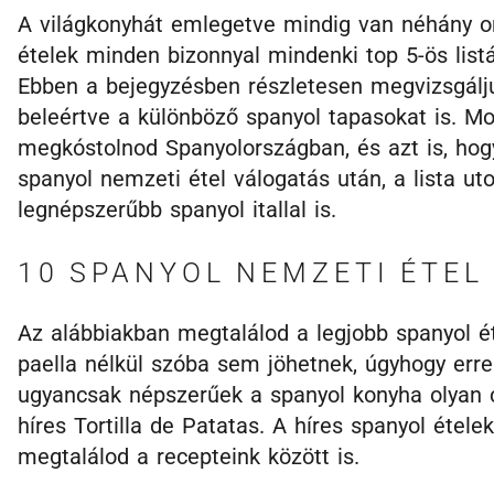
A világkonyhát emlegetve mindig van néhány or
ételek minden bizonnyal mindenki top 5-ös list
Ebben a bejegyzésben részletesen megvizsgálju
beleértve a különböző spanyol tapasokat is. M
megkóstolnod Spanyolországban, és azt is, hogy
spanyol nemzeti étel válogatás után, a lista u
legnépszerűbb spanyol itallal is.
10 SPANYOL NEMZETI ÉTEL
Az alábbiakban megtalálod a legjobb spanyol ét
paella nélkül szóba sem jöhetnek, úgyhogy erre 
ugyancsak népszerűek a spanyol konyha olyan cs
híres Tortilla de Patatas. A híres spanyol étel
megtalálod a recepteink között is.