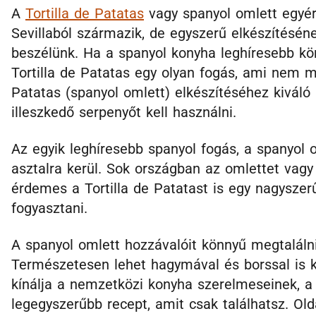
A
Tortilla de Patatas
vagy spanyol omlett egyér
Sevillaból származik, de egyszerű elkészítésén
beszélünk. Ha a spanyol konyha leghíresebb köre
Tortilla de Patatas egy olyan fogás, ami nem mar
Patatas (spanyol omlett) elkészítéséhez kivál
illeszkedő serpenyőt kell használni.
Az egyik leghíresebb spanyol fogás, a spanyol 
asztalra kerül. Sok országban az omlettet vagy a
érdemes a Tortilla de Patatast is egy nagyszerű
fogyasztani.
A spanyol omlett hozzávalóit könnyű megtaláln
Természetesen lehet hagymával és borssal is k
kínálja a nemzetközi konyha szerelmeseinek, a s
legegyszerűbb recept, amit csak találhatsz. Old