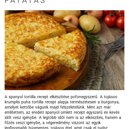
PATATAS
A spanyol tortilla recept elkészítése pofonegyszerű. A tojásos
krumplis puha tortilla recept alapja természetesen a burgonya,
amelyet kettőbe vágunk majd felszeletelünk. Mint azt már
említettem, az eredeti spanyol omlett recept egyszerű és kevés
időt vesz igénybe. A legtöbb időt nem is az elkészítés, hanem a
főzés veszi igénybe, a végeredmény viszont az egyik
legfinomabb húsmentes, tojásos étel, amit csak el tudsz