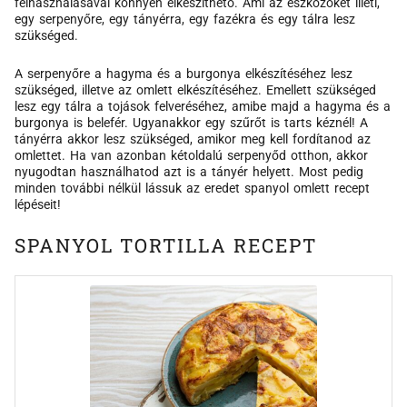
felhasználásával könnyen elkészíthető. Ami az eszközöket illeti,
egy serpenyőre, egy tányérra, egy fazékra és egy tálra lesz
szükséged.
A serpenyőre a hagyma és a burgonya elkészítéséhez lesz
szükséged, illetve az omlett elkészítéséhez. Emellett szükséged
lesz egy tálra a tojások felveréséhez, amibe majd a hagyma és a
burgonya is belefér. Ugyanakkor egy szűrőt is tarts kéznél! A
tányérra akkor lesz szükséged, amikor meg kell fordítanod az
omlettet. Ha van azonban kétoldalú serpenyőd otthon, akkor
nyugodtan használhatod azt is a tányér helyett. Most pedig
minden további nélkül lássuk az eredet spanyol omlett recept
lépéseit!
SPANYOL TORTILLA RECEPT