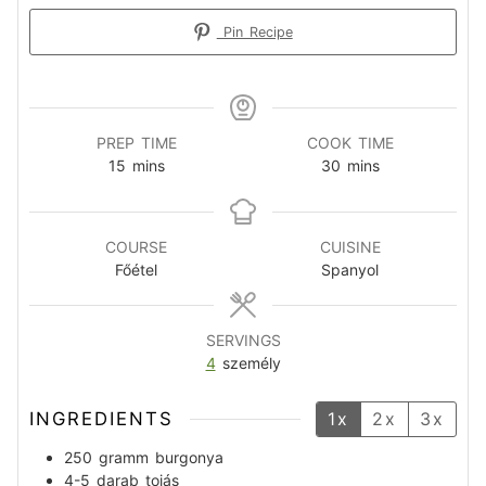
Pin Recipe
PREP TIME
COOK TIME
15
mins
30
mins
COURSE
CUISINE
Főétel
Spanyol
SERVINGS
4
személy
INGREDIENTS
1x
2x
3x
250
gramm
burgonya
4-5
darab
tojás