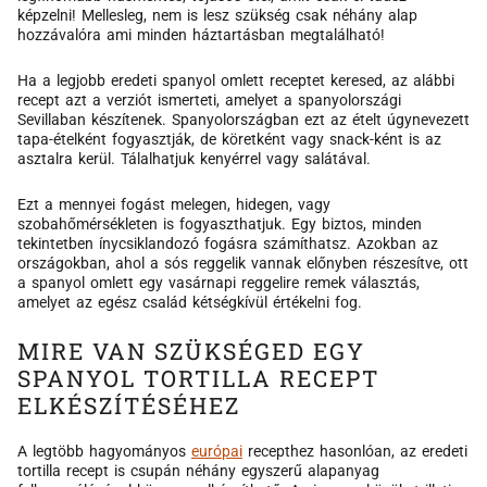
képzelni! Mellesleg, nem is lesz szükség csak néhány alap
hozzávalóra ami minden háztartásban megtalálható!
Ha a legjobb eredeti spanyol omlett receptet keresed, az alábbi
recept azt a verziót ismerteti, amelyet a spanyolországi
Sevillaban készítenek. Spanyolországban ezt az ételt úgynevezett
tapa-ételként fogyasztják, de köretként vagy snack-ként is az
asztalra kerül. Tálalhatjuk kenyérrel vagy salátával.
Ezt a mennyei fogást melegen, hidegen, vagy
szobahőmérsékleten is fogyaszthatjuk. Egy biztos, minden
tekintetben ínycsiklandozó fogásra számíthatsz. Azokban az
országokban, ahol a sós reggelik vannak előnyben részesítve, ott
a spanyol omlett egy vasárnapi reggelire remek választás,
amelyet az egész család kétségkívül értékelni fog.
MIRE VAN SZÜKSÉGED EGY
SPANYOL TORTILLA RECEPT
ELKÉSZÍTÉSÉHEZ
A legtöbb hagyományos
európai
recepthez hasonlóan, az eredeti
tortilla recept is csupán néhány egyszerű alapanyag