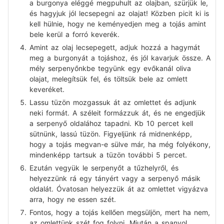
a burgonya eléggé megpuhult az olajban, szürjük le,
és hagyjuk jól lecsepegni az olajat! Közben picit ki is
kell hülnie, hogy ne keményedjen meg a tojás amint
bele kerül a forró keverék.
Amint az olaj lecsepegett, adjuk hozzá a hagymát
meg a burgonyát a tojáshoz, és jól kavarjuk össze. A
mély serpenyőnkbe tegyünk egy evőkanál oliva
olajat, melegítsük fel, és töltsük bele az omlett
keveréket.
Lassu tüzön mozgassuk át az omlettet és adjunk
neki formát. A széleit formázzuk át, és ne engedjük
a serpenyő oldalához tapadni. Kb 10 percet kell
sütnünk, lassú tüzön. Figyeljünk rá midnenképp,
hogy a tojás megvan-e sülve már, ha még folyékony,
mindenképp tartsuk a tüzön további 5 percet.
Ezután vegyük le serpenyőt a tűzhelyről, és
helyezzünk rá egy tányért vagy a serpenyő másik
oldalát. Óvatosan helyezzük át az omlettet vigyázva
arra, hogy ne essen szét.
Fontos, hogy a tojás kellően megsüljön, mert ha nem,
az omlettünk szét fog folyni. Miután a spanyol