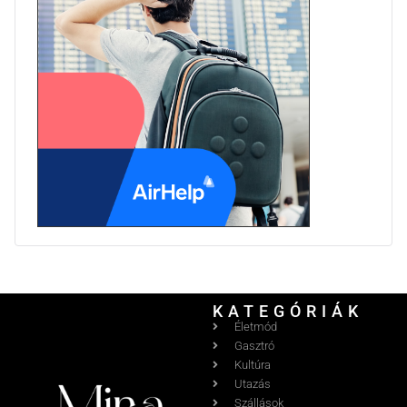
KATEGÓRIÁK
Életmód
Gasztró
Kultúra
Utazás
Szállások