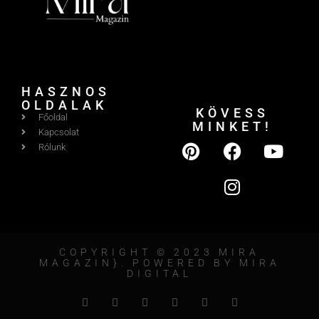
HASZNOS
OLDALAK
KÖVESS
Főoldal
MINKET!
Kapcsolat
Rólunk
COPYRIGHT © 2023 MIRA
MAGAZIN}. POWERED BY MIRA
DIGITAL