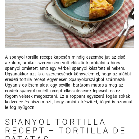
A spanyol tortilla recept kapcsán mindig eszembe jut az első
alkalom, amikor szerencsém volt először kipróbálni a híres
spanyol omlettet amit egy vérbeli spanyol készített el nekem.
Ugyanakkor azt is a szerencsének könyvelem el, hogy az alábbi
eredeti tortilla recept egyenesen Spanyolországból származik.
Ugyanis ottlétem alatt egy sevillai barátom mutatta meg az
eredeti spanyol omlett recept elkészítésének lépéseit, és ezt
fogom veletek megosztani. Ez a roppant egyszerű fogás sokak
kedvence és hiszem azt, hogy amint elkészíted, téged is azonnal
le fog nyűgözni.
SPANYOL TORTILLA
RECEPT – TORTILLA DE