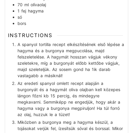
70
ml
olívaolaj
1
fej
hagyma
só
bors
INSTRUCTIONS
A spanyol tortilla recept elkészítésének első lépése a
hagyma és a burgonya megpucolása, majd
felszeletelése. A hagymát hosszan vágjuk vékony
szeletekre, míg a burgonyát előbb kettőbe vágjuk,
majd szeleteljük. Az sosem gond ha 1ik darab
vastagabb a másiknál!
Az eredeti spanyol omlett recept alapján a
burgonyát és a hagymát oliva olajban kell közepes
lángon főzni kb 15 percig, és mindegyre
megkavarni. Semmiképp ne engedjük, hogy akár a
hagyma vagy a burgonya megpiruljon! Ha túl forró
az olaj, huzzuk le a tüzet!
Miközben a burgonya meg a hagyma készül, a
tojásokat verjük fel, ízesítsük sóval és borssal. Mikor