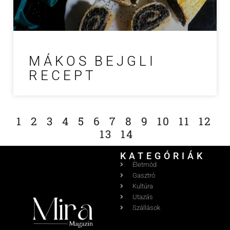
MÁKOS BEJGLI
RECEPT
1
2
3
4
5
6
7
8
9
10
11
12
13
14
KATEGÓRIÁK
Életmód
Gasztró
Kultúra
Utazás
Szállások