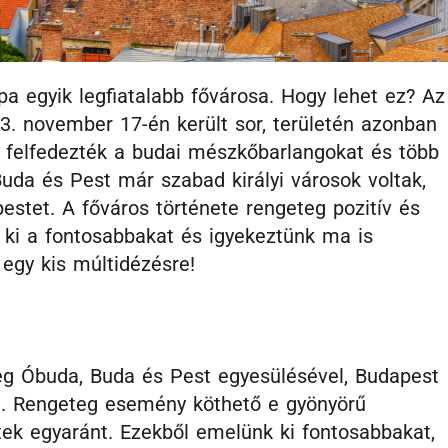
a egyik legfiatalabb fővárosa. Hogy lehet ez? Az
3. november 17-én került sor, területén azonban
 felfedezték a budai mészkőbarlangokat és több
Buda és Pest már szabad királyi városok voltak,
stet. A főváros története rengeteg pozitív és
k ki a fontosabbakat és igyekeztünk ma is
 egy kis múltidézésre!
g Óbuda, Buda és Pest egyesülésével, Budapest
t. Rengeteg esemény köthető e gyönyörű
tek egyaránt. Ezekből emelünk ki fontosabbakat,