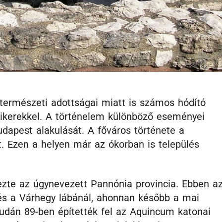
természeti adottságai miatt is számos hódító
 sikerekkel. A történelem különböző eseményei
dapest alakulását. A főváros története a
. Ezen a helyen már az ókorban is település
zte az úgynevezett Pannónia provincia. Ebben a
 és a Várhegy lábánál, ahonnan később a mai
budán 89-ben építették fel az Aquincum katonai