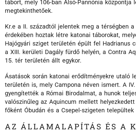
tábort, mely 106-ban Alsó-Pannónia központja l
megtekinthetőek.
Kr.e a II. századtól jelentek meg a térségben 
érdekében hoztak létre katonai táborokat, melye
Hajógyári sziget területén épült fel Hadrianus 
a XIII. kerületi Dagály fürdő helyén, a Contra A
15. tér területén állt egykor.
Ásatások során katonai erődítményekre utaló lel
területén is, mely Campona néven ismert. A IV.
gyengítették a Római Birodalmat, a hunok teljes
valószinűleg az Aquincum mellett helyezkedett
főként Óbudán és a Csepel-szigeten települtek 
AZ ÁLLAMALAPÍTÁS ÉS A 