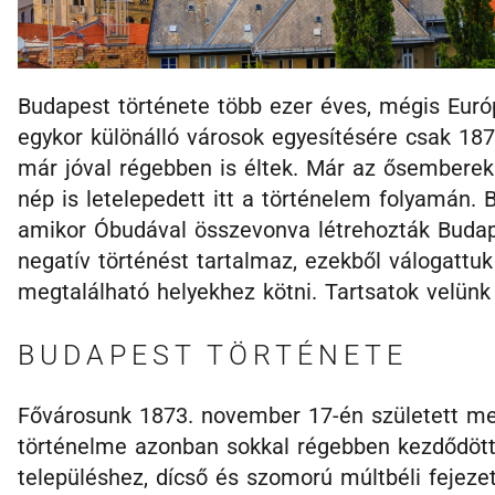
Budapest története több ezer éves, mégis Európ
egykor különálló városok egyesítésére csak 187
már jóval régebben is éltek. Már az ősemberek
nép is letelepedett itt a történelem folyamán. 
amikor Óbudával összevonva létrehozták Budape
negatív történést tartalmaz, ezekből válogattu
megtalálható helyekhez kötni. Tartsatok velünk
BUDAPEST TÖRTÉNETE
Fővárosunk 1873. november 17-én született me
történelme azonban sokkal régebben kezdődöt
településhez, dícső és szomorú múltbéli fejeze