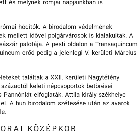
ett és melynek romjai napjainkban is
a római hódítók. A birodalom védelmének
k mellett idővel polgárvárosok is kialakultak. A
császár palotája. A pesti oldalon a Transaquincum
quincum erőd pedig a jelenlegi V. kerületi Március
eteket találtak a XXII. kerületi Nagytétény
 századtól keleti népcsoportok betörései
 Pannóniát elfoglaták. Attila király székhelye
 el. A hun birodalom szétesése után az avarok
le.
KORAI KÖZÉPKOR