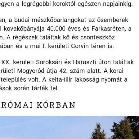
egyen a legrégebbi koroktól egészen napjainkig.
éken, a budai mészkőbarlangokat az ősemberek
bi kovakőbányája 40.000 éves és Farkasréten, a
en. A régészek találtak kő és csonteszköz
ban és a mai I. kerületi Corvin téren is.
 XX. kerületi Soroksári és Haraszti úton találtak
kerületi Mogyoród útja 42. szám alatt. A korai
elepülés volt. A kelta-illír lakosság nyomát a
ások során tárták fel.
 RÓMAI KÓRBAN