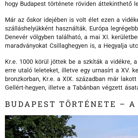
hogy Budapest története röviden áttekinthető l
Már az őskor idejében is volt élet ezen a vid
szálláshelyükként használták. Európa legrégeb
Denevér völgyben található, a mai XI. kerületb
maradványokat Csillaghegyen is, a Hegyalja utcá
Kr.e. 1000 körül jöttek be a szkíták a vidékre, a
erre utaló leleteket, illetve egy urnasírt a XV. 
bronzkorban, Kr.e. a XIX. században már lakott t
Gellért-hegyen, illetve a Tabánban végzett ásat
BUDAPEST TÖRTÉNETE – A