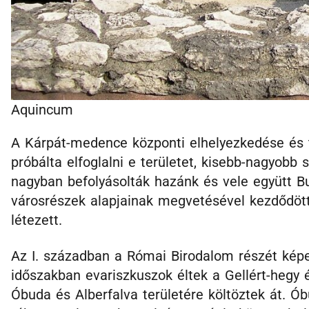
Aquincum
A Kárpát-medence központi elhelyezkedése és 
próbálta elfoglalni e területet, kisebb-nagyobb
nagyban befolyásolták hazánk és vele együtt Bu
városrészek alapjainak megvetésével kezdődött
létezett.
Az I. században a Római Birodalom részét képe
időszakban evariszkuszok éltek a Gellért-hegy
Óbuda és Alberfalva területére költöztek át. Ó