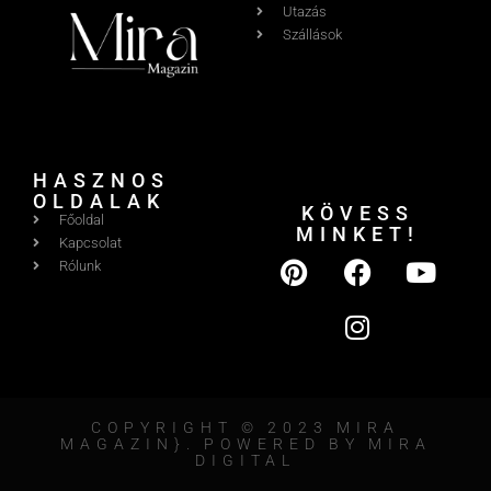
Utazás
Szállások
HASZNOS
OLDALAK
KÖVESS
Főoldal
MINKET!
Kapcsolat
Rólunk
COPYRIGHT © 2023 MIRA
MAGAZIN}. POWERED BY MIRA
DIGITAL