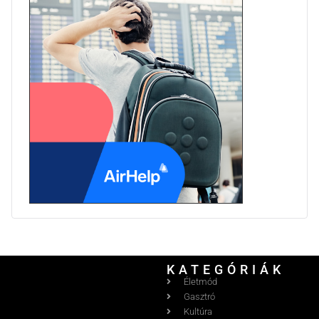
KATEGÓRIÁK
Életmód
Gasztró
Kultúra